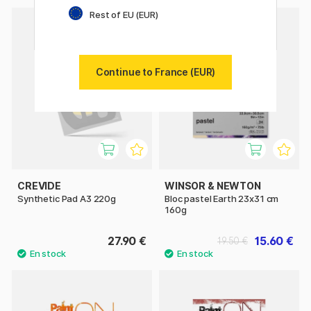
Rest of EU (EUR)
11%
Continue to France (EUR)
CREVIDE
WINSOR & NEWTON
Synthetic Pad A3 220g
Bloc pastel Earth 23x31 cm
160g
27.90 €
15.60 €
19.50 €