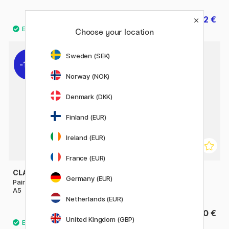
36.50 €
18.32 €
22.90 €
Choose your location
Sweden (SEK)
11%
Norway (NOK)
Denmark (DKK)
Finland (EUR)
Ireland (EUR)
France (EUR)
CLAIREFONTAINE
CLAIREFONTAINE
Germany (EUR)
Paint'ON Bloc artiste à grain
Pastelmat Bloc artiste
A5
Anthracite 30x40 cm
Netherlands (EUR)
10.80 €
88.50 €
13.50 €
United Kingdom (GBP)