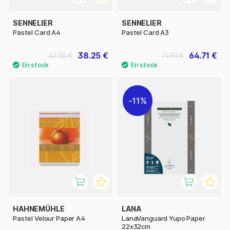
SENNELIER
SENNELIER
Pastel Card A4
Pastel Card A3
38.25 €
64.71 €
42.50 €
71.90 €
11%
HAHNEMÜHLE
LANA
Pastel Velour Paper A4
LanaVanguard Yupo Paper
22x32cm