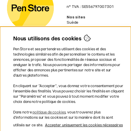
n° TVA : SE556797007301
Nos sites
Suède
Norvège
Danemark
Nous utilisons des cookies
Finlande
Allemagne
Irlande
Pen Store et ses partenaires utilisent des cookies et des
Pays-Bas
technologies similaires afin de personnaliser le contenu et les
Royaume-Uni
annonces, proposer des fonctionnalités de réseaux sociaux et
UE
analyser le trafic. Nous pouvons partager des informations pour
afficher des annonces plus pertinentes sur notre site et sur
d’autres plateformes.
* Des
conditions de livraison
spécifiques s’appliquent aux produits
En cliquant sur ”Accepter”, vous donnez votre consentement pour
volumineux.
l’ensemble des finalités. Vous pouvez choisir les finalités en cliquant
sur ”Paramètres” et vous pouvez à tout moment modifier votre
Les modes de paiement
choix dans notre politique de cookies.
Dans notre
politique de cookies
, vous trouverez plus
d’informations sur les cookies et sur la manière dont ils sont
utilisés sur ce site.
Accepter uniquement les cookies nécessaires