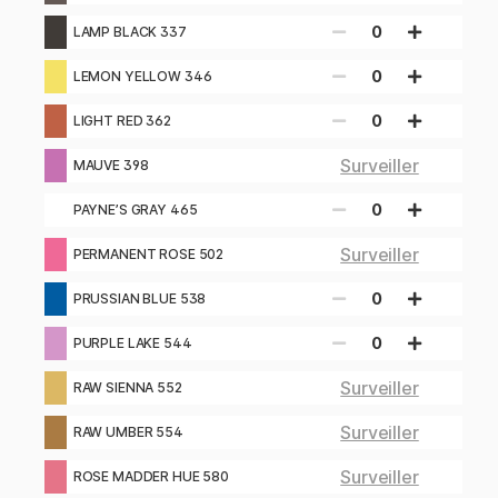
0
LAMP BLACK 337
0
LEMON YELLOW 346
0
LIGHT RED 362
Surveiller
MAUVE 398
0
PAYNE’S GRAY 465
Surveiller
PERMANENT ROSE 502
0
PRUSSIAN BLUE 538
0
PURPLE LAKE 544
Surveiller
RAW SIENNA 552
Surveiller
RAW UMBER 554
Surveiller
ROSE MADDER HUE 580