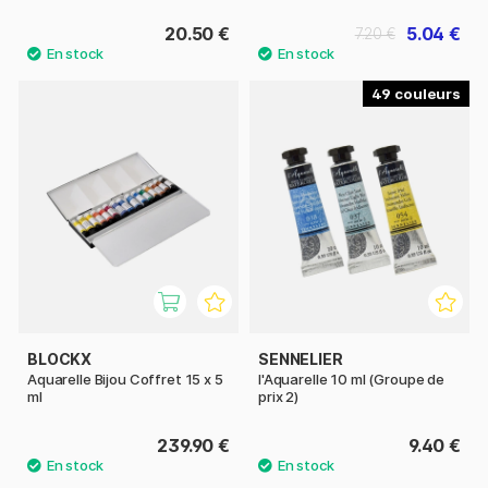
20.50 €
5.04 €
7.20 €
49
BLOCKX
SENNELIER
Aquarelle Bijou Coffret 15 x 5
l'Aquarelle 10 ml (Groupe de
ml
prix 2)
239.90 €
9.40 €