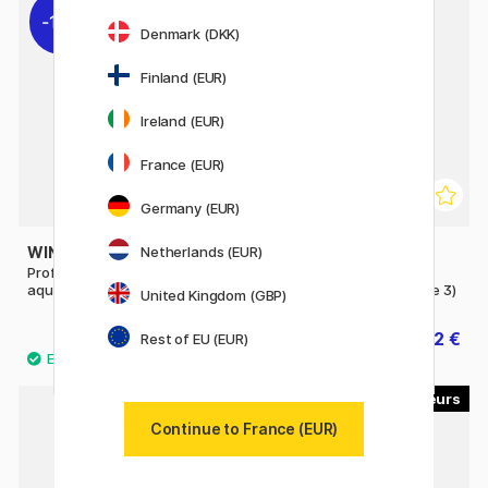
11%
11%
Denmark (DKK)
Finland (EUR)
Ireland (EUR)
France (EUR)
Germany (EUR)
WINSOR & NEWTON
WINSOR & NEWTON
Netherlands (EUR)
Professional Peinture
Professional Peinture
aquarelle Tube 14 ml (Série 1)
aquarelle Tube 14 ml (Série 3)
United Kingdom (GBP)
14 €
15.92 €
17.50 €
19.90 €
Rest of EU (EUR)
16
40
Continue to France (EUR)
11%