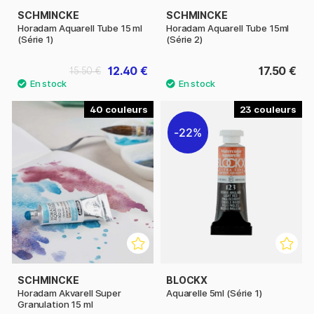
SCHMINCKE
SCHMINCKE
Horadam Aquarell Tube 15 ml
Horadam Aquarell Tube 15ml
(Série 1)
(Série 2)
12.40 €
17.50 €
15.50 €
40
23
22%
SCHMINCKE
BLOCKX
Horadam Akvarell Super
Aquarelle 5ml (Série 1)
Granulation 15 ml