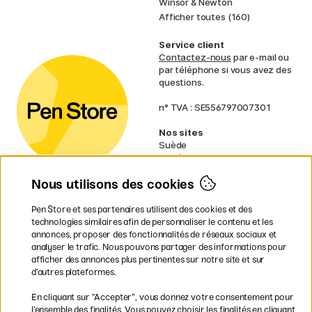
Winsor & Newton
Afficher toutes (160)
Service client
Contactez-nous
par e-mail ou
par téléphone si vous avez des
questions.
n° TVA : SE556797007301
Nos sites
Suède
Norvège
Danemark
Nous utilisons des cookies
Finlande
Allemagne
Irlande
Pen Store et ses partenaires utilisent des cookies et des
Pays-Bas
technologies similaires afin de personnaliser le contenu et les
Royaume-Uni
annonces, proposer des fonctionnalités de réseaux sociaux et
UE
analyser le trafic. Nous pouvons partager des informations pour
afficher des annonces plus pertinentes sur notre site et sur
* Des
conditions de livraison
d’autres plateformes.
spécifiques s’appliquent aux produits
En cliquant sur ”Accepter”, vous donnez votre consentement pour
volumineux.
l’ensemble des finalités. Vous pouvez choisir les finalités en cliquant