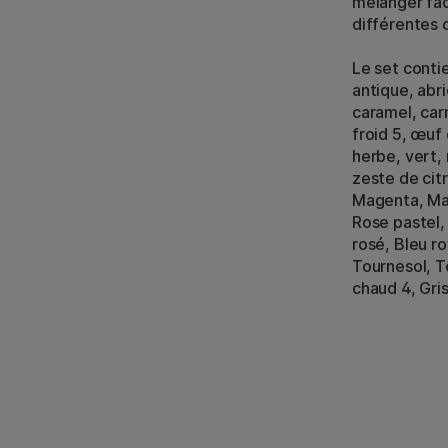
mélanger fac
différentes 
Le set conti
antique, abri
caramel, carm
froid 5, œuf
herbe, vert, 
zeste de citr
Magenta, Man
Rose pastel,
rosé, Bleu ro
Tournesol, T
chaud 4, Gri