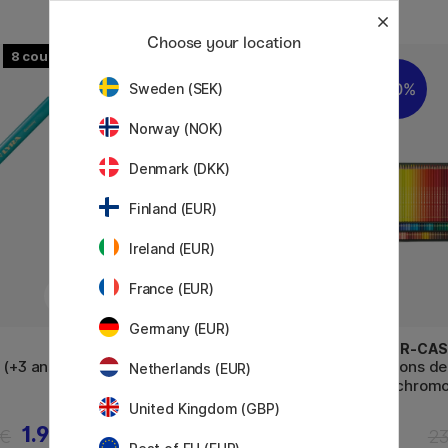
Choose your location
8
11%
10%
Sweden (SEK)
Norway (NOK)
Denmark (DKK)
Finland (EUR)
Ireland (EUR)
France (EUR)
Germany (EUR)
LYRA
FABER-CAS
 (+3 ans)
Super Ferby (+3 ans) Lot de 18
Crayons de
Netherlands (EUR)
Polychromo
United Kingdom (GBP)
1.92 €
41.52 €
 €
51.90 €
23