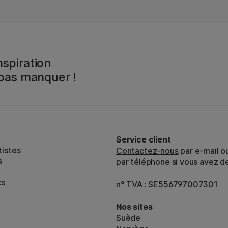
spiration
 pas manquer !
Service client
tistes
Contactez-nous
par e-mail o
s
par téléphone si vous avez d
cs
n° TVA : SE556797007301
Nos sites
Suède