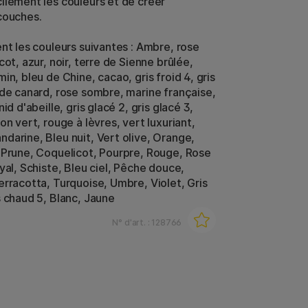
ilement les couleurs et de créer
couches.
ent les couleurs suivantes : Ambre, rose
cot, azur, noir, terre de Sienne brûlée,
in, bleu de Chine, cacao, gris froid 4, gris
 de canard, rose sombre, marine française,
nid d'abeille, gris glacé 2, gris glacé 3,
on vert, rouge à lèvres, vert luxuriant,
darine, Bleu nuit, Vert olive, Orange,
 Prune, Coquelicot, Pourpre, Rouge, Rose
yal, Schiste, Bleu ciel, Pêche douce,
erracotta, Turquoise, Umbre, Violet, Gris
s chaud 5, Blanc, Jaune
N° d'art. :
128766