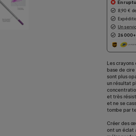
8,90 € d
Expéditio
Un servic
26 000+
Les crayons 
base de cire 
sont plus op
un résultat p
concentratio
et très résis
et ne se cas
tombe par te
Créer des œu
ont un éclat