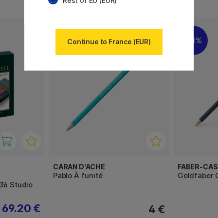
Rest of EU (EUR)
120
11%
Continue to France (EUR)
CARAN D'ACHE
FABER-CAS
Pablo À l'unité
Goldfaber 
36 Studio
69.20 €
4 €