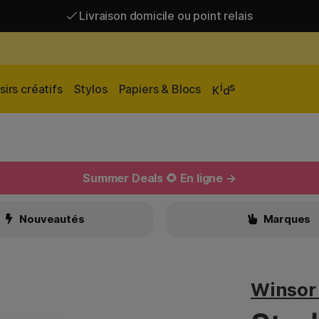
Livraison domicile ou point relais
Livraison gratuite à partir de 95 €*
Livraison domicile ou point relais
i
s
sirs créatifs
Stylos
Papiers & Blocs
K
d
Summer Deals 🌻 En ligne →
Nouveautés
Marques
Winsor