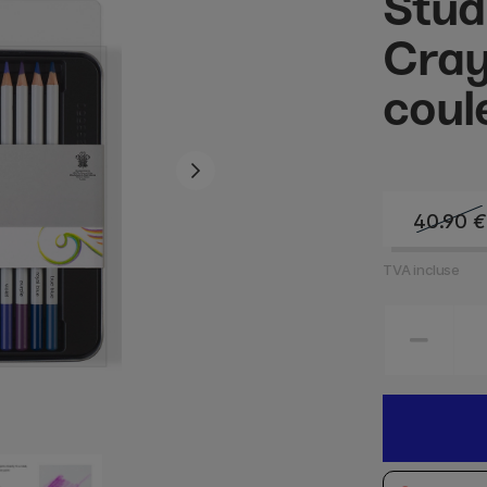
Stud
Cray
coul
40.90
€
TVA incluse