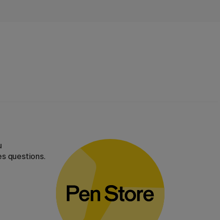
u
es questions.