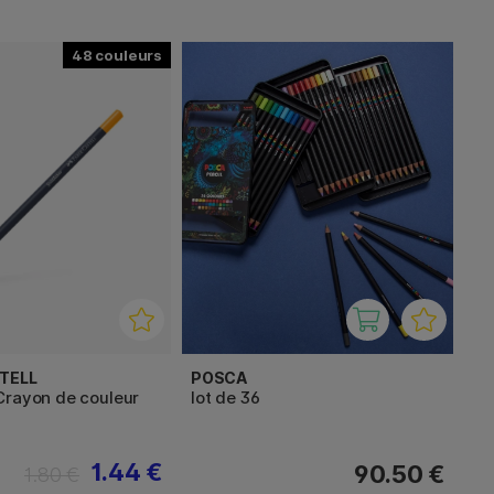
48
TELL
POSCA
Crayon de couleur
lot de 36
1.44 €
90.50 €
1.80 €