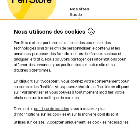
Nos sites
Suède
Norvège
Danemark
Nous utilisons des cookies
Finlande
Allemagne
Irlande
Pen Store et ses partenaires utilisent des cookies et des
Pays-Bas
technologies similaires afin de personnaliser le contenu et les
Royaume-Uni
annonces, proposer des fonctionnalités de réseaux sociaux et
UE
analyser le trafic. Nous pouvons partager des informations pour
afficher des annonces plus pertinentes sur notre site et sur
* Des
conditions de livraison
d’autres plateformes.
spécifiques s’appliquent aux produits
En cliquant sur ”Accepter”, vous donnez votre consentement pour
volumineux.
l’ensemble des finalités. Vous pouvez choisir les finalités en cliquant
sur ”Paramètres” et vous pouvez à tout moment modifier votre
Les modes de paiement
choix dans notre politique de cookies.
Dans notre
politique de cookies
, vous trouverez plus
d’informations sur les cookies et sur la manière dont ils sont
utilisés sur ce site.
Accepter uniquement les cookies nécessaires
Livraison rapide et gratuite à partir de 95 €