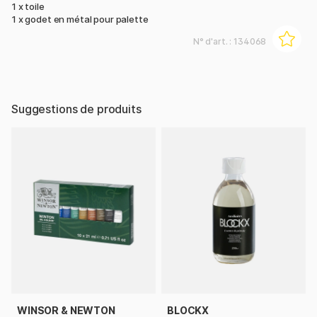
1 x toile
1 x godet en métal pour palette
N° d'art. :
134068
Suggestions de produits
WINSOR & NEWTON
BLOCKX