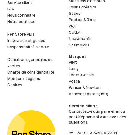
Matériels d'artistes
Service client
Loisirs créatifs
FAQ
Stylos
Nous connaître
Papiers & Blocs
Notre boutique
i
s
K
d
Outlet
Pen Store Plus
Nouveautés
Inspiration et guides
Staff picks
Responsabilité Sociale
Marques
Conditions générales de
Pilot
ventes
Lamy
Charte de confidentialité
Faber-Castell
Mentions Légales
Posca
Cookies
Winsor & Newton
Afficher toutes (160)
Service client
Contactez-nous
par e-mail ou
par téléphone si vous avez des
questions.
n° TVA : SE556797007301