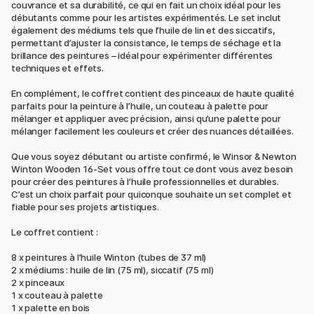
couvrance et sa durabilité, ce qui en fait un choix idéal pour les
débutants comme pour les artistes expérimentés. Le set inclut
également des médiums tels que l’huile de lin et des siccatifs,
permettant d’ajuster la consistance, le temps de séchage et la
brillance des peintures – idéal pour expérimenter différentes
techniques et effets.
En complément, le coffret contient des pinceaux de haute qualité
parfaits pour la peinture à l’huile, un couteau à palette pour
mélanger et appliquer avec précision, ainsi qu’une palette pour
mélanger facilement les couleurs et créer des nuances détaillées.
Que vous soyez débutant ou artiste confirmé, le Winsor & Newton
Winton Wooden 16-Set vous offre tout ce dont vous avez besoin
pour créer des peintures à l’huile professionnelles et durables.
C’est un choix parfait pour quiconque souhaite un set complet et
fiable pour ses projets artistiques.
Le coffret contient :
8 x peintures à l’huile Winton (tubes de 37 ml)
2 x médiums : huile de lin (75 ml), siccatif (75 ml)
2 x pinceaux
1 x couteau à palette
1 x palette en bois