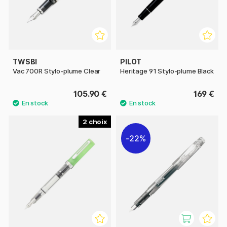
TWSBI
PILOT
Vac 700R Stylo-plume Clear
Heritage 91 Stylo-plume Black
105.90 €
169 €
2
22%