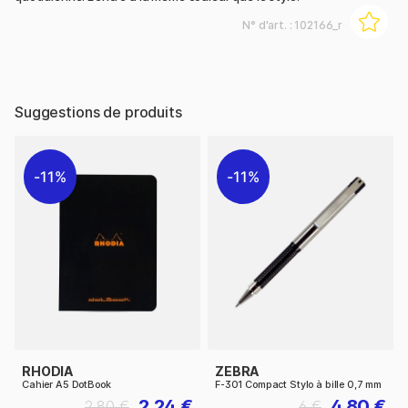
N° d'art. :
102166_r
Suggestions de produits
11%
11%
RHODIA
ZEBRA
Cahier A5 DotBook
F-301 Compact Stylo à bille 0,7 mm
2.24 €
4.80 €
2.80 €
6 €