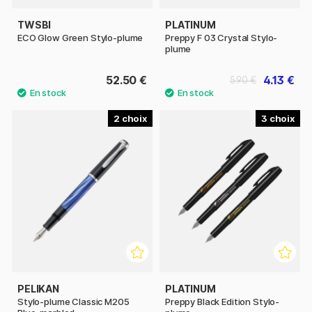
TWSBI
PLATINUM
ECO Glow Green Stylo-plume
Preppy F 03 Crystal Stylo-
plume
52.50 €
4.13 €
5.90 €
2
3
PELIKAN
PLATINUM
Stylo-plume Classic M205
Preppy Black Edition Stylo-