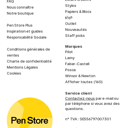
FAQ
Stylos
Nous connaître
Papiers & Blocs
Notre boutique
i
s
K
d
Outlet
Pen Store Plus
Nouveautés
Inspiration et guides
Staff picks
Responsabilité Sociale
Marques
Conditions générales de
Pilot
ventes
Lamy
Charte de confidentialité
Faber-Castell
Mentions Légales
Posca
Cookies
Winsor & Newton
Afficher toutes (160)
Service client
Contactez-nous
par e-mail ou
par téléphone si vous avez des
questions.
n° TVA : SE556797007301