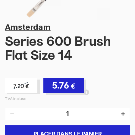
Amsterdam
Series 600 Brush
Flat Size 14
5.76
€
7.20
€
TVA incluse
PLACER DANS LE PANIER