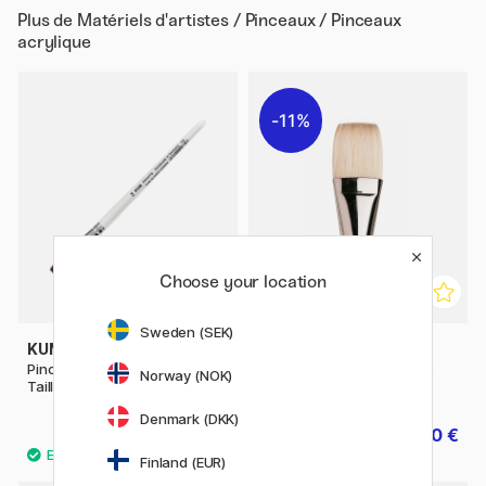
Plus de
Matériels d'artistes / Pinceaux / Pinceaux
acrylique
11%
Choose your location
Sweden (SEK)
KUM
WINSOR & NEWTON
Pinceau Memory Point Plat
Winton Pinceau en soie de
Norway (NOK)
Taille 14
porc Taille 18
Denmark (DKK)
13.50 €
32.40 €
40.50 €
Finland (EUR)