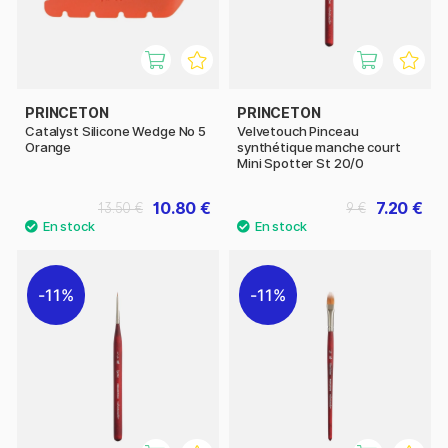
PRINCETON
PRINCETON
Catalyst Silicone Wedge No 5
Velvetouch Pinceau
Orange
synthétique manche court
Mini Spotter St 20/0
10.80 €
7.20 €
13.50 €
9 €
11%
11%