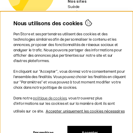
Nos sites
Suède
Norvège
Danemark
Nous utilisons des cookies
Finlande
Allemagne
Irlande
Pen Store et ses partenaires utilisent des cookies et des
Pays-Bas
technologies similaires afin de personnaliser le contenu et les
Royaume-Uni
annonces, proposer des fonctionnalités de réseaux sociaux et
UE
analyser le trafic. Nous pouvons partager des informations pour
afficher des annonces plus pertinentes sur notre site et sur
* Des
conditions de livraison
d’autres plateformes.
spécifiques s’appliquent aux produits
En cliquant sur ”Accepter”, vous donnez votre consentement pour
volumineux.
l’ensemble des finalités. Vous pouvez choisir les finalités en cliquant
sur ”Paramètres” et vous pouvez à tout moment modifier votre
Les modes de paiement
choix dans notre politique de cookies.
Dans notre
politique de cookies
, vous trouverez plus
d’informations sur les cookies et sur la manière dont ils sont
utilisés sur ce site.
Accepter uniquement les cookies nécessaires
Livraison rapide et gratuite à partir de 95 €
Paramètres
Accepter