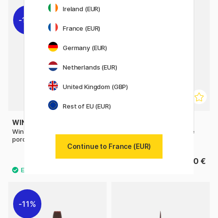
Ireland (EUR)
11%
France (EUR)
Germany (EUR)
Netherlands (EUR)
United Kingdom (GBP)
Rest of EU (EUR)
WINSOR & NEWTON
WINSOR & NEWTON
Winton Pinceau en soie de
Winton Pinceau en soie de
porc Taille 6
porc Taille 12
Continue to France (EUR)
7.84 €
22.90 €
9.80 €
11%