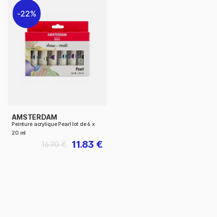
22%
AMSTERDAM
Peinture acrylique Pearl lot de 6 x
20 ml
11.83 €
16.90 €