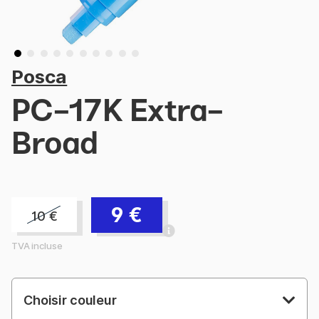
Posca
PC-17K Extra-
Broad
9
€
10
€
TVA incluse
Choisir couleur