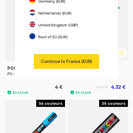
Germany (EUR)
Netherlands (EUR)
United Kingdom (GBP)
Rest of EU (EUR)
Continue to France (EUR)
POSCA
POSCA
PC-1MC Extra-fine
PC-3M Fine
4 €
4.32 €
4.80 €
56
35