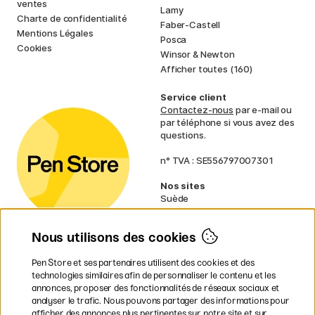
ventes
Lamy
Charte de confidentialité
Faber-Castell
Mentions Légales
Posca
Cookies
Winsor & Newton
Afficher toutes (160)
Service client
Contactez-nous
par e-mail ou
par téléphone si vous avez des
questions.
n° TVA : SE556797007301
Nos sites
Suède
Norvège
Danemark
Nous utilisons des cookies
Finlande
Allemagne
Irlande
Pen Store et ses partenaires utilisent des cookies et des
Pays-Bas
technologies similaires afin de personnaliser le contenu et les
Royaume-Uni
annonces, proposer des fonctionnalités de réseaux sociaux et
UE
analyser le trafic. Nous pouvons partager des informations pour
afficher des annonces plus pertinentes sur notre site et sur