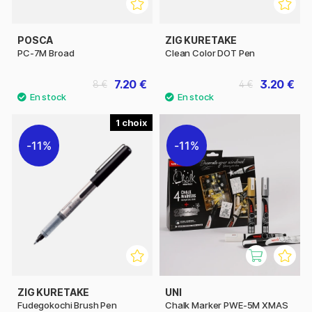
POSCA
ZIG KURETAKE
PC-7M Broad
Clean Color DOT Pen
7.20 €
3.20 €
8 €
4 €
1
11%
11%
ZIG KURETAKE
UNI
Fudegokochi Brush Pen
Chalk Marker PWE-5M XMAS