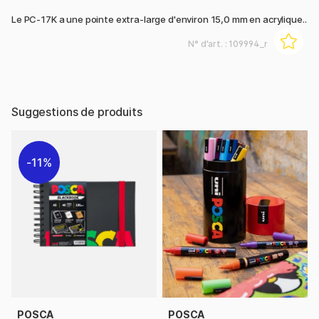
Le PC-17K a une pointe extra-large d'environ 15,0 mm en acrylique..
N° d'art. :
109994_r
Suggestions de produits
11%
POSCA
POSCA