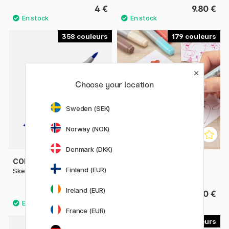
4 €
9.80 €
358
179
Choose your location
Sweden (SEK)
Norway (NOK)
Denmark (DKK)
COPIC
COPIC
Finland (EUR)
Sketch à l'unité
Ciao à l'unité
Ireland (EUR)
9.80 €
6.50 €
France (EUR)
29
45