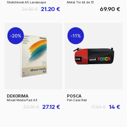
Sketchbook A5 Landscape
Metal Tin lot de 13
21.20 €
69.90 €
26.50 €
20%
11%
DEKORIMA
POSCA
Mixed Media Pad A3
Pen Case Red
27.12 €
14 €
33.90 €
17.50 €