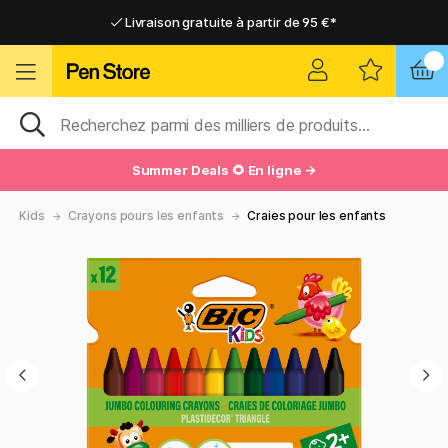
Livraison gratuite à partir de 95 €*
Livraison gratuite à partir de 95 €*
Livraison domicile ou point relais
Livraison domicile ou point relais
Summer Deals 🌻 En ligne →
Kids
Crayons pours les enfants
Craies pour les enfants