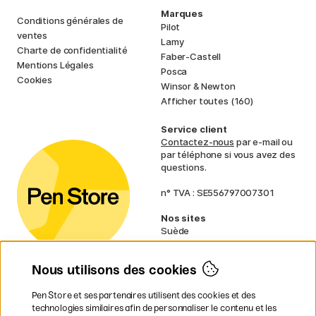
Marques
Conditions générales de
Pilot
ventes
Lamy
Charte de confidentialité
Faber-Castell
Mentions Légales
Posca
Cookies
Winsor & Newton
Afficher toutes (160)
Service client
Contactez-nous
par e-mail ou
par téléphone si vous avez des
questions.
n° TVA : SE556797007301
Nos sites
Suède
Norvège
Danemark
Nous utilisons des cookies
Finlande
Allemagne
Irlande
Pen Store et ses partenaires utilisent des cookies et des
Pays-Bas
technologies similaires afin de personnaliser le contenu et les