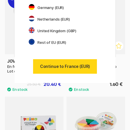
Germany (EUR)
Netherlands (EUR)
United Kingdom (GBP)
Rest of EU (EUR)
JOVI
GIOTTO
Continue to France (EUR)
En forme d'ours craies de cire
Be-bè Taille-crayon Jumbo
Lot de 30 (2 ans+)
20.40 €
1.60 €
25.50 €