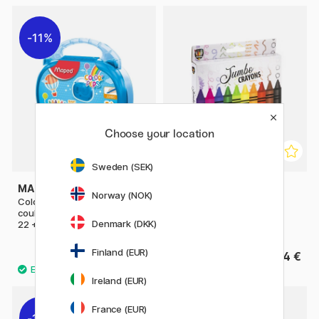
11%
Choose your location
Sweden (SEK)
MAPED
MOXY
Norway (NOK)
Color Peps Crayons de
Crayons de cire Jumbo 10
couleur & Craies de cire Lot de
pièces
Denmark (DKK)
22 + Poster (1 an et +)
Finland (EUR)
18.80 €
4 €
23.50 €
Ireland (EUR)
France (EUR)
11%