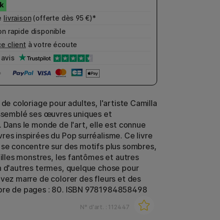
e
livraison
(offerte dès 95 €)*
n rapide disponible
e client
à votre écoute
avis
 de coloriage pour adultes, l'artiste Camilla
assemblé ses œuvres uniques et
. Dans le monde de l'art, elle est connue
res inspirées du Pop surréalisme. Ce livre
 se concentre sur des motifs plus sombres,
filles monstres, les fantômes et autres
n d'autres termes, quelque chose pour
avez marre de colorer des fleurs et des
bre de pages : 80. ISBN 9781984858498
N° d'art. :
112447