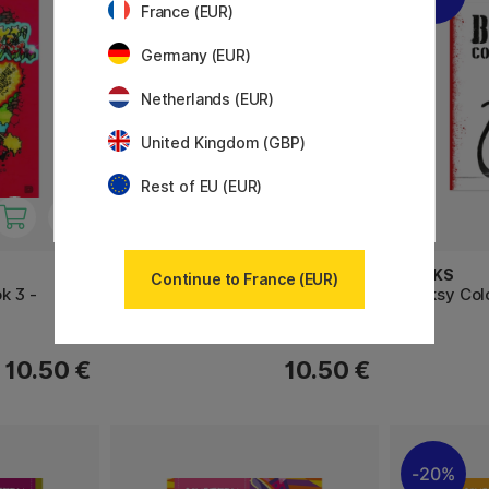
France (EUR)
Germany (EUR)
Netherlands (EUR)
United Kingdom (GBP)
Rest of EU (EUR)
BOOKS
BOOKS
Continue to France (EUR)
k 3 -
Draw Your Own Comic Book!
Banksy Col
10.50 €
10.50 €
20%