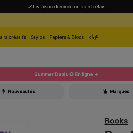
Livraison domicile ou point relais
Livraison gratuite à partir de 95 €*
Livraison domicile ou point relais
i
s
sirs créatifs
Stylos
Papiers & Blocs
K
d
Summer Deals 🌻 En ligne →
Nouveautés
Marques
Books