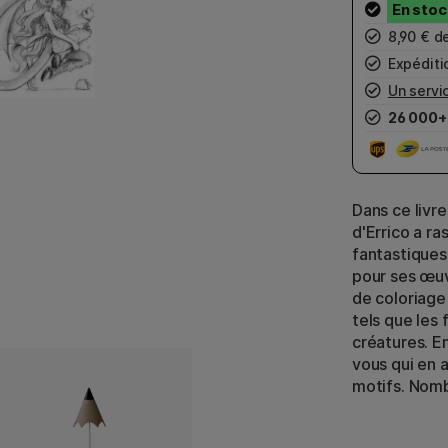
8,90 € d
Expéditio
Un servic
26 000+
Dans ce livre
d'Errico a r
fantastiques
pour ses œuv
de coloriage
tels que les 
créatures. E
vous qui en 
motifs. Nom