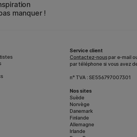
spiration
 pas manquer !
Service client
tistes
Contactez-nous
par e-mail o
s
par téléphone si vous avez d
cs
n° TVA : SE556797007301
Nos sites
Suède
Norvège
Danemark
Finlande
Allemagne
Irlande