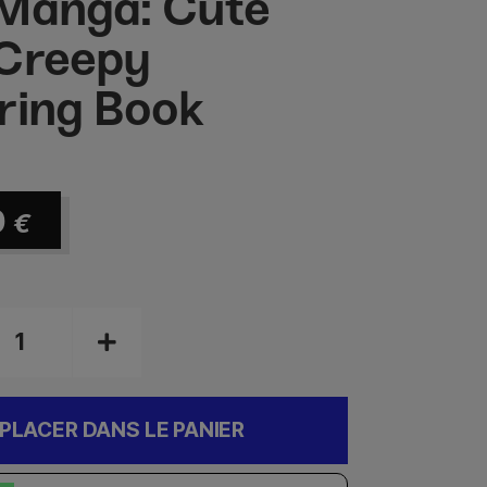
Manga: Cute
Creepy
ring Book
0
€
PLACER DANS LE PANIER