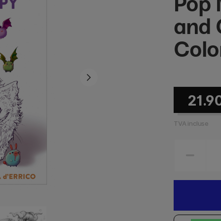
Pop 
and 
Colo
21.9
TVA incluse