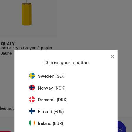
QUALY
Porte-stylo Crayon à papier
Jaune
58.90 €
Choose your location
Sweden (SEK)
Norway (NOK)
Denmark (DKK)
 les adultes
Finland (EUR)
Ireland (EUR)
11%