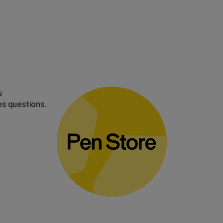
u
es questions.