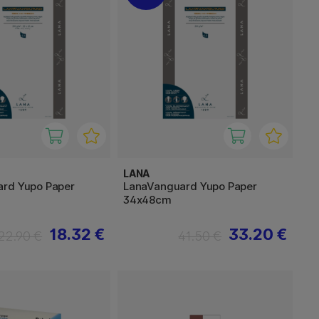
LANA
rd Yupo Paper
LanaVanguard Yupo Paper
34x48cm
18.32 €
33.20 €
22.90 €
41.50 €