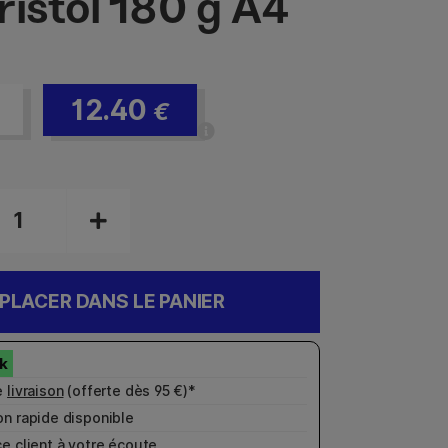
ristol 180 g A4
12.40
€
PLACER DANS LE PANIER
e
livraison
(offerte dès 95 €)*
n rapide disponible
e client
à votre écoute