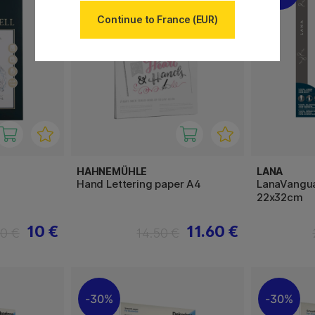
Continue to France (EUR)
HAHNEMÜHLE
LANA
Hand Lettering paper A4
LanaVangua
22x32cm
10 €
11.60 €
50 €
14.50 €
30%
30%