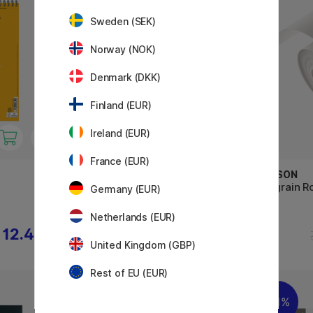
Sweden (SEK)
Norway (NOK)
Denmark (DKK)
Finland (EUR)
Ireland (EUR)
France (EUR)
CANSON
CANSON
XL Bristol 180 g A3
C à grain R
Germany (EUR)
10 m
Netherlands (EUR)
12.40 €
29.90 €
United Kingdom (GBP)
Rest of EU (EUR)
11%
11%