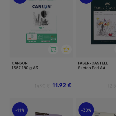
CANSON
FABER-CASTELL
1557 180 g A3
Sketch Pad A4
11.92 €
14.90 €
12.
11%
30%