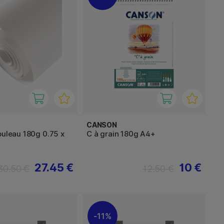
CANSON
ouleau 180g 0.75 x
C à grain 180g A4+
27.45 €
10 €
30.50 €
12.50 €
11%