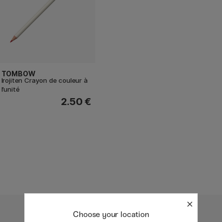
TOMBOW
Irojiten Crayon de couleur à
l’unité
2.50 €
Choose your location