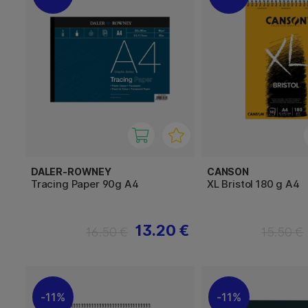
DALER-ROWNEY
CANSON
Tracing Paper 90g A4
XL Bristol 180 g A4
13.20 €
16.50 €
15.50 €
11%
11%