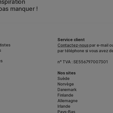
spiration
 pas manquer !
Service client
tistes
Contactez-nous
par e-mail o
s
par téléphone si vous avez d
cs
n° TVA : SE556797007301
Nos sites
Suède
Norvège
Danemark
Finlande
Allemagne
Irlande
Pays-Bas