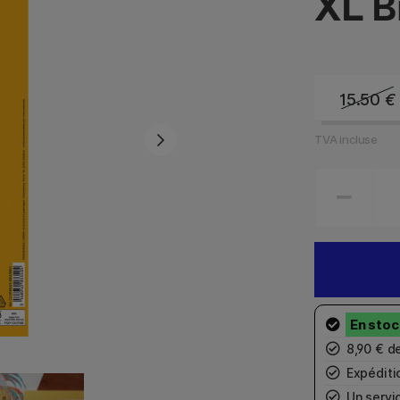
XL B
15.50
€
TVA incluse
8,90 € d
Expéditio
Un servic