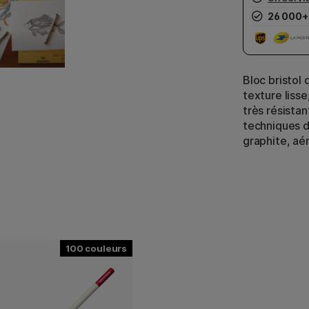
26 000+
Bloc bristol 
texture lisse
très résista
techniques d
graphite, aé
100