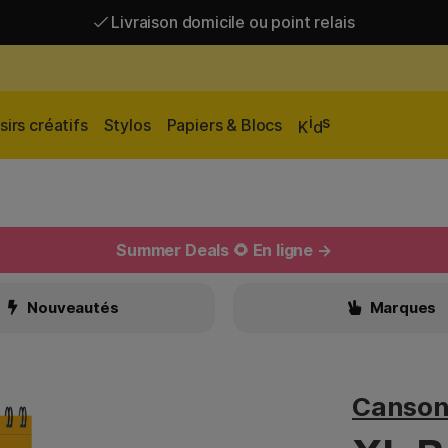
Livraison domicile ou point relais
Livraison gratuite à partir de 95 €*
Livraison domicile ou point relais
i
s
sirs créatifs
Stylos
Papiers & Blocs
K
d
Summer Deals 🌻 En ligne →
Nouveautés
Marques
Canso