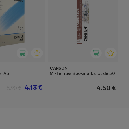
CANSON
er A5
Mi-Teintes Bookmarks lot de 30
4.13 €
4.50 €
5.90 €