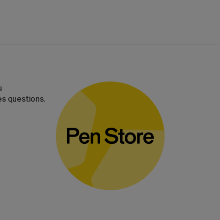
u
es questions.