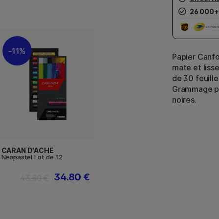
26 000+
11%
Papier Canfo
mate et lisse
de 30 feuille
Grammage pap
noires.
CARAN D'ACHE
Neopastel Lot de 12
34.80 €
43.50 €