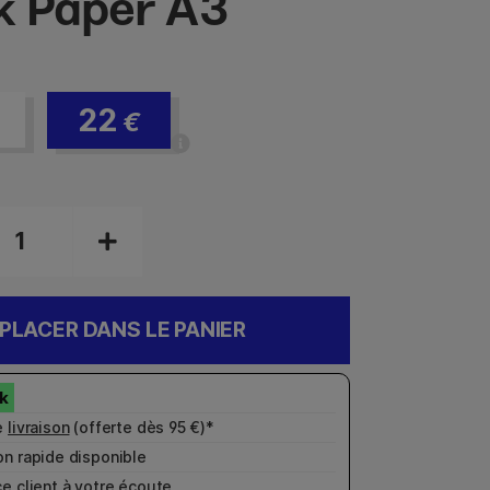
k Paper A3
22
€
PLACER DANS LE PANIER
e
livraison
(offerte dès 95 €)*
n rapide disponible
e client
à votre écoute