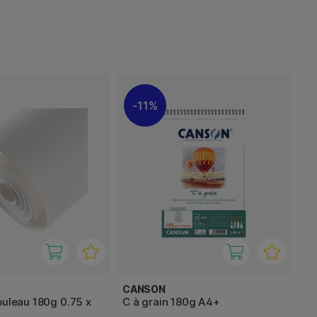
11%
CANSON
ouleau 180g 0.75 x
C à grain 180g A4+