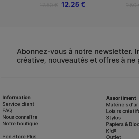
12.25 €
17.50 €
9.50 
Abonnez-vous à notre newsletter. In
créative, nouveautés et offres à ne
Information
Assortiment
Service client
Matériels d'ar
FAQ
Loisirs créatif
Nous connaître
Stylos
Notre boutique
Papiers & Blo
i
s
K
d
Pen Store Plus
Outlet