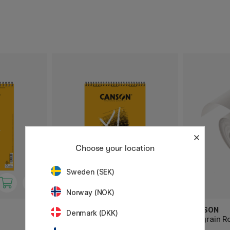
Choose your location
Sweden (SEK)
Norway (NOK)
CANSON
CANSON
Denmark (DKK)
XL Bristol 180 g A3
C à grain R
10 m