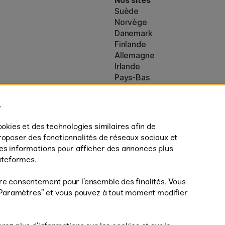
Nos sites
Suède
Norvège
Danemark
Finlande
Allemagne
Irlande
Pays-Bas
Royaume-Uni
ton
UE
es (160)
* Des
conditions de livraison
spécif
ookies et des technologies similaires afin de
s’appliquent aux produits volumine
roposer des fonctionnalités de réseaux sociaux et
des informations pour afficher des annonces plus
lateformes.
re consentement pour l’ensemble des finalités. Vous
r ”Paramètres” et vous pouvez à tout moment modifier
Livrais