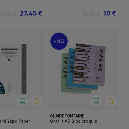
27.45 €
10 €
30.50 €
12.50 €
11%
CLAIREFONTAINE
rd Yupo Paper
Graf it A5 Bloc croquis