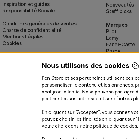
Inspiration et guides
Nouveautés
Responsabilité Sociale
Staff picks
Conditions générales de ventes
Marques
Charte de confidentialité
Pilot
Mentions Légales
Lamy
Cookies
Faber-Castell
Posca
Winsor & New
Afficher tout
Nous utilisons des cookies
Pen Store et ses partenaires utilisent des c
personnaliser le contenu et les annonces, p
analyser le trafic. Nous pouvons partager 
pertinentes sur notre site et sur d’autres p
En cliquant sur ”Accepter”, vous donnez vot
pouvez choisir les finalités en cliquant su
Les modes de paiement
votre choix dans notre politique de cookies.