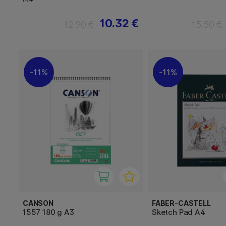
10.32 €
12.90 €
15.50 €
11%
11%
CANSON
FABER-CASTELL
1557 180 g A3
Sketch Pad A4