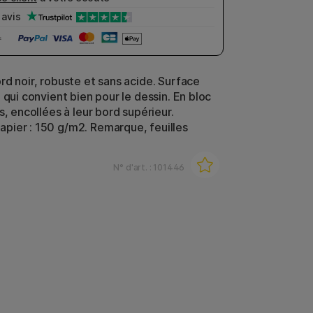
avis
rd noir, robuste et sans acide. Surface
 qui convient bien pour le dessin. En bloc
s, encollées à leur bord supérieur.
ier : 150 g/m2. Remarque, feuilles
N° d'art. :
101446