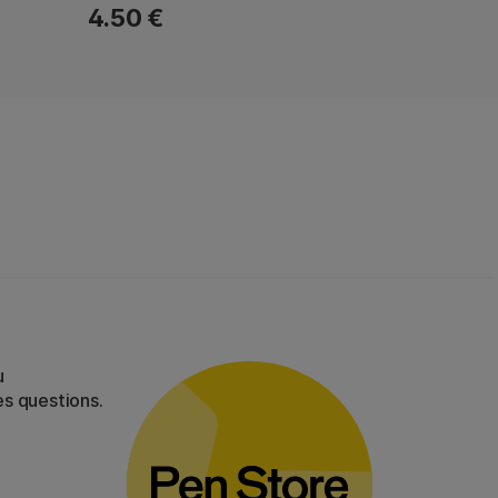
4.50 €
u
es questions.