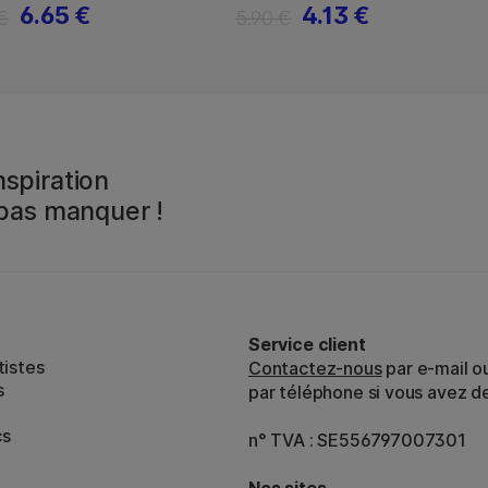
6.65 €
4.13 €
€
5.90 €
spiration
 pas manquer !
Service client
tistes
Contactez-nous
par e-mail o
s
par téléphone si vous avez d
cs
n° TVA : SE556797007301