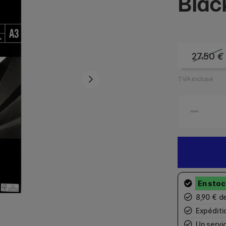
Blac
27.50
€
TVA incluse
8,90 € d
Expéditio
Un servic