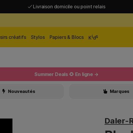
Livraison domicile ou point relais
Livraison gratuite à partir de 95 €*
Livraison domicile ou point relais
i
s
sirs créatifs
Stylos
Papiers & Blocs
K
d
Summer Deals 🌻 En ligne →
Nouveautés
Marques
Daler-