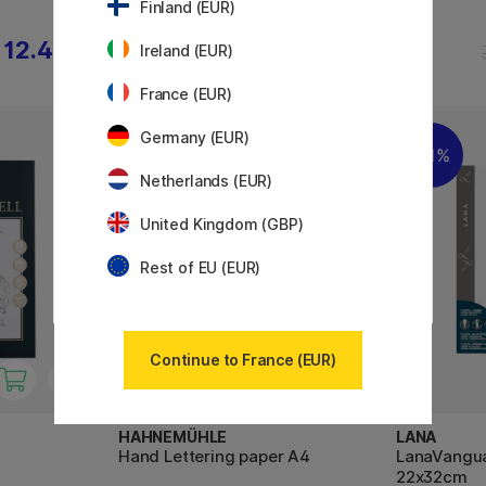
Finland (EUR)
12.40 €
29.90 €
Ireland (EUR)
France (EUR)
Germany (EUR)
11%
11%
Netherlands (EUR)
United Kingdom (GBP)
Rest of EU (EUR)
Continue to France (EUR)
HAHNEMÜHLE
LANA
Hand Lettering paper A4
LanaVangua
22x32cm