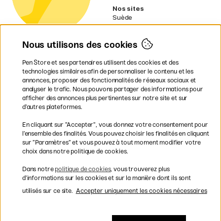
Nos sites
Suède
Norvège
Danemark
Nous utilisons des cookies
Finlande
Allemagne
Irlande
Pen Store et ses partenaires utilisent des cookies et des
Pays-Bas
technologies similaires afin de personnaliser le contenu et les
Royaume-Uni
annonces, proposer des fonctionnalités de réseaux sociaux et
UE
analyser le trafic. Nous pouvons partager des informations pour
afficher des annonces plus pertinentes sur notre site et sur
d’autres plateformes.
* Des
conditions de livraison
spécifiques s’appliquent aux produits
En cliquant sur ”Accepter”, vous donnez votre consentement pour
volumineux.
l’ensemble des finalités. Vous pouvez choisir les finalités en cliquant
sur ”Paramètres” et vous pouvez à tout moment modifier votre
Les modes de paiement
choix dans notre politique de cookies.
Dans notre
politique de cookies
, vous trouverez plus
d’informations sur les cookies et sur la manière dont ils sont
utilisés sur ce site.
Accepter uniquement les cookies nécessaires
Livraison rapide et gratuite à partir de 95 €