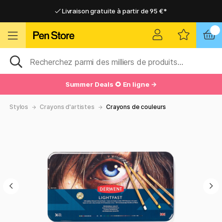
Livraison gratuite à partir de 95 €*
Livraison gratuite à partir de 95 €*
Livraison domicile ou point relais
Livraison domicile ou point relais
Summer Deals 🌻 En ligne →
Stylos
Crayons d'artistes
Crayons de couleurs