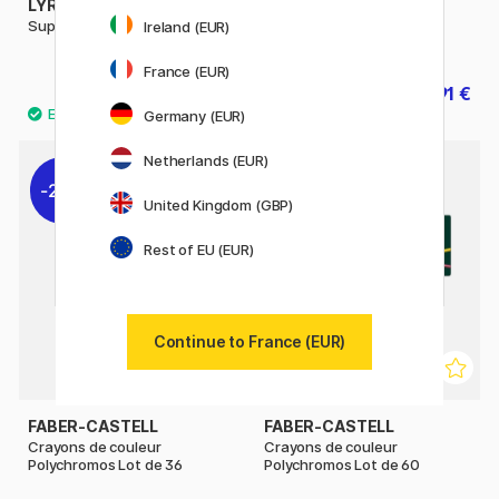
LYRA
FABER-CASTELL
Super Ferby (+3 ans) Lot de 18
Crayons de couleur
Ireland (EUR)
Polychromos Lot de 120
France (EUR)
41.52 €
215.91 €
51.90 €
239.90 €
Germany (EUR)
Netherlands (EUR)
20%
10%
United Kingdom (GBP)
Rest of EU (EUR)
Continue to France (EUR)
FABER-CASTELL
FABER-CASTELL
Crayons de couleur
Crayons de couleur
Polychromos Lot de 36
Polychromos Lot de 60