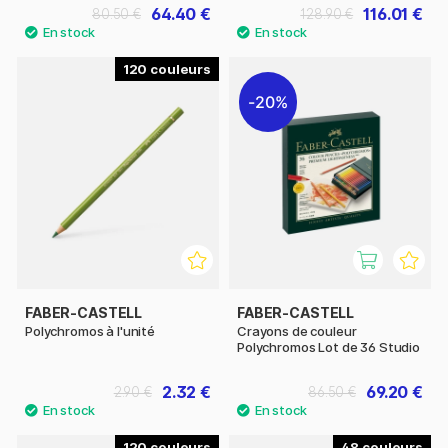
64.40 €
116.01 €
80.50 €
128.90 €
120
20%
FABER-CASTELL
FABER-CASTELL
Polychromos à l'unité
Crayons de couleur
Polychromos Lot de 36 Studio
2.32 €
69.20 €
2.90 €
86.50 €
120
48