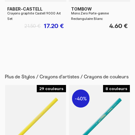
FABER-CASTELL
TOMBOW
Crayons graphite Castell 9000 Art
Mono Zero Porte-gomme
Set
Rectangulaire Blanc
17.20 €
4.60 €
21.50 €
Plus de
Stylos / Crayons d'artistes / Crayons de couleurs
29
8
40%