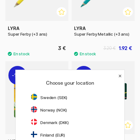
LYRA
LYRA
Super Ferby (+3 ans)
Super Ferby Metallic (+3 ans)
3 €
1.92 €
3.20 €
11%
10%
Choose your location
Sweden (SEK)
Norway (NOK)
Denmark (DKK)
Finland (EUR)