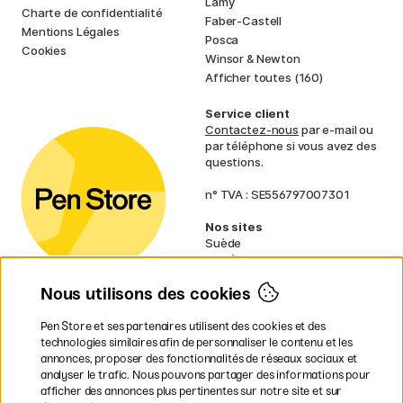
Lamy
Charte de confidentialité
Faber-Castell
Mentions Légales
Posca
Cookies
Winsor & Newton
Afficher toutes (160)
Service client
Contactez-nous
par e-mail ou
par téléphone si vous avez des
questions.
n° TVA : SE556797007301
Nos sites
Suède
Norvège
Danemark
Nous utilisons des cookies
Finlande
Allemagne
Irlande
Pen Store et ses partenaires utilisent des cookies et des
Pays-Bas
technologies similaires afin de personnaliser le contenu et les
Royaume-Uni
annonces, proposer des fonctionnalités de réseaux sociaux et
UE
analyser le trafic. Nous pouvons partager des informations pour
afficher des annonces plus pertinentes sur notre site et sur