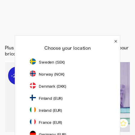
Plus de
Kids / Amusement et apprentissage / Papier pour
Choose your location
bricolage et carnets de dessin / Papier de soie
Sweden (SEK)
Norway (NOK)
20%
20%
Denmark (DKK)
Finland (EUR)
Ireland (EUR)
France (EUR)
Germany (EUR)