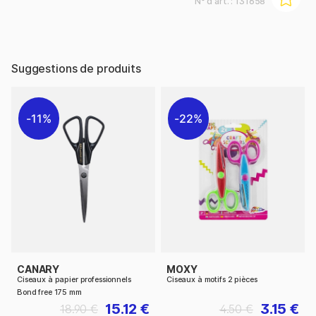
N° d'art. :
131658
Suggestions de produits
11%
22%
CANARY
MOXY
Ciseaux à papier professionnels
Ciseaux à motifs 2 pièces
Bond free 175 mm
15.12 €
3.15 €
18.90 €
4.50 €