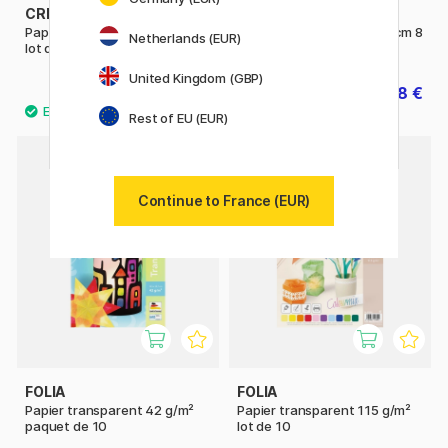
CREATIV COMPANY
CREATIV COMPANY
Papier de soie A4 30 couleurs
Papier nid d'abeille 18x28 cm 8
Netherlands (EUR)
lot de 300
feuilles
United Kingdom (GBP)
14 €
6.88 €
17.50 €
8.60 €
Rest of EU (EUR)
11%
Continue to France (EUR)
FOLIA
FOLIA
Papier transparent 42 g/m²
Papier transparent 115 g/m²
paquet de 10
lot de 10