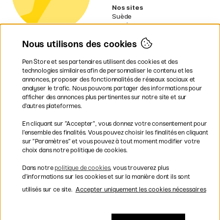
Nos sites
Suède
Norvège
Danemark
Nous utilisons des cookies
Finlande
Allemagne
Irlande
Pen Store et ses partenaires utilisent des cookies et des
Pays-Bas
technologies similaires afin de personnaliser le contenu et les
Royaume-Uni
annonces, proposer des fonctionnalités de réseaux sociaux et
UE
analyser le trafic. Nous pouvons partager des informations pour
afficher des annonces plus pertinentes sur notre site et sur
* Des
conditions de livraison
d’autres plateformes.
spécifiques s’appliquent aux produits
En cliquant sur ”Accepter”, vous donnez votre consentement pour
volumineux.
l’ensemble des finalités. Vous pouvez choisir les finalités en cliquant
sur ”Paramètres” et vous pouvez à tout moment modifier votre
Les modes de paiement
choix dans notre politique de cookies.
Dans notre
politique de cookies
, vous trouverez plus
d’informations sur les cookies et sur la manière dont ils sont
utilisés sur ce site.
Accepter uniquement les cookies nécessaires
Livraison rapide et gratuite à partir de 95 €