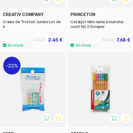
CREATIV COMPANY
PRINCETON
Craies de Trottoir Jumbo Lot de
Catalyst Mini-lame à manche
6
court No 2 Scraper
2.45 €
7.68 €
3.50 €
9.60 €
22%