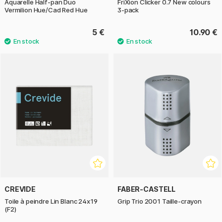
Aquarelle Half-pan Duo
FriXion Clicker 0.7 New colours
Vermilion Hue/Cad Red Hue
3-pack
5 €
10.90 €
CREVIDE
FABER-CASTELL
Toile à peindre Lin Blanc 24x19
Grip Trio 2001 Taille-crayon
(F2)