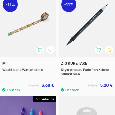
11%
11%
MT
ZIG KURETAKE
Washi-band Winter attire
Stylo pinceau Fude Pen Keicho
Kabura No.6
3.68 €
5.20 €
4.60 €
6.50 €
3