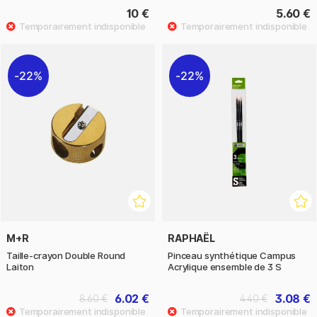
10 €
5.60 €
22%
22%
M+R
RAPHAËL
Taille-crayon Double Round
Pinceau synthétique Campus
Laiton
Acrylique ensemble de 3 S
6.02 €
3.08 €
8.60 €
4.40 €