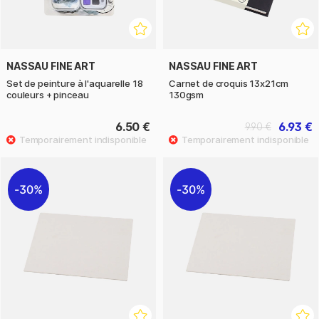
NASSAU FINE ART
NASSAU FINE ART
Set de peinture à l'aquarelle 18
Carnet de croquis 13x21cm
couleurs + pinceau
130gsm
6.50 €
6.93 €
9.90 €
30%
30%