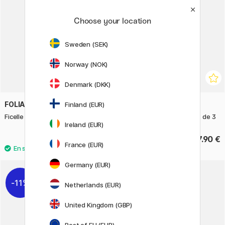
Choose your location
Sweden (SEK)
Norway (NOK)
Denmark (DKK)
FOLIA
STABILO
Finland (EUR)
Ficelle en papier pastel 20 m
BOSS Mini Nature vibes lot de 3
Ireland (EUR)
3.50 €
7.90 €
France (EUR)
Germany (EUR)
11%
Netherlands (EUR)
United Kingdom (GBP)
Rest of EU (EUR)