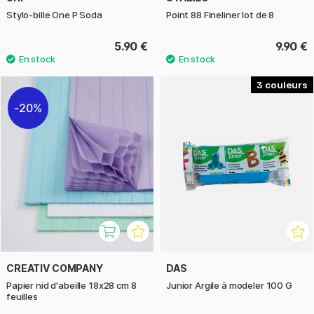
Stylo-bille One P Soda
Point 88 Fineliner lot de 8
5.90 €
9.90 €
3
20%
CREATIV COMPANY
DAS
Papier nid d'abeille 18x28 cm 8
Junior Argile à modeler 100 G
feuilles