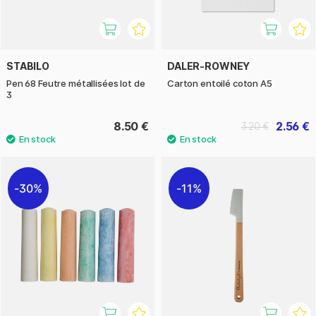
STABILO
DALER-ROWNEY
Pen 68 Feutre métallisées lot de
Carton entoilé coton A5
3
8.50 €
2.56 €
3.20 €
30%
11%