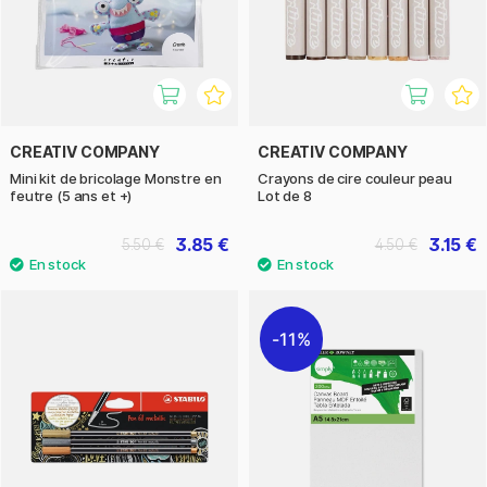
CREATIV COMPANY
CREATIV COMPANY
Mini kit de bricolage Monstre en
Crayons de cire couleur peau
feutre (5 ans et +)
Lot de 8
3.85 €
3.15 €
5.50 €
4.50 €
11%