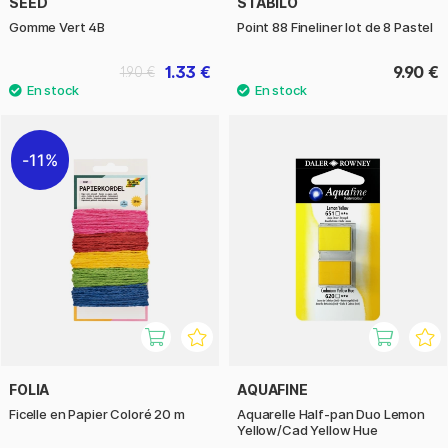
SEED
STABILO
Gomme Vert 4B
Point 88 Fineliner lot de 8 Pastel
1.33 €
9.90 €
1.90 €
11%
FOLIA
AQUAFINE
Ficelle en Papier Coloré 20 m
Aquarelle Half-pan Duo Lemon
Yellow/Cad Yellow Hue