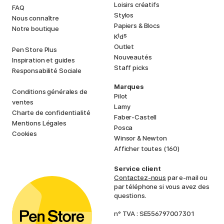
Loisirs créatifs
FAQ
Stylos
Nous connaître
Papiers & Blocs
Notre boutique
i
s
K
d
Outlet
Pen Store Plus
Nouveautés
Inspiration et guides
Staff picks
Responsabilité Sociale
Marques
Conditions générales de
Pilot
ventes
Lamy
Charte de confidentialité
Faber-Castell
Mentions Légales
Posca
Cookies
Winsor & Newton
Afficher toutes (160)
Service client
Contactez-nous
par e-mail ou
par téléphone si vous avez des
questions.
n° TVA : SE556797007301