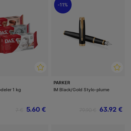
11%
PARKER
deler 1 kg
IM Black/Gold Stylo-plume
5.60 €
63.92 €
7 €
79.90 €