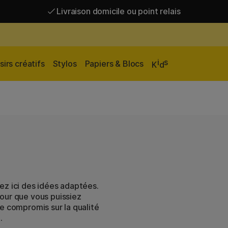
Livraison domicile ou point relais
Livraison gratuite à partir de 95 €*
Livraison domicile ou point relais
i
s
sirs créatifs
Stylos
Papiers & Blocs
K
d
ez ici des idées adaptées.
our que vous puissiez
e compromis sur la qualité
.