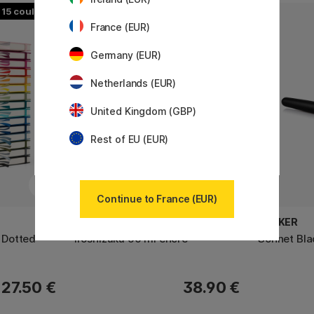
15
24
France (EUR)
Germany (EUR)
Netherlands (EUR)
United Kingdom (GBP)
Rest of EU (EUR)
Continue to France (EUR)
PILOT
PARKER
 Dotted
Iroshizuku 50 ml encre
Sonnet Bla
27.50 €
38.90 €