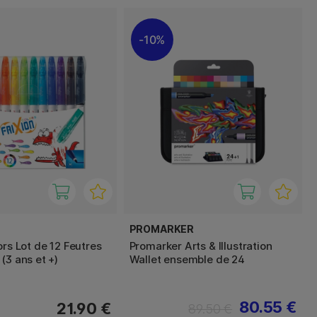
10%
PROMARKER
ors Lot de 12 Feutres
Promarker Arts & Illustration
(3 ans et +)
Wallet ensemble de 24
80.55 €
21.90 €
89.50 €