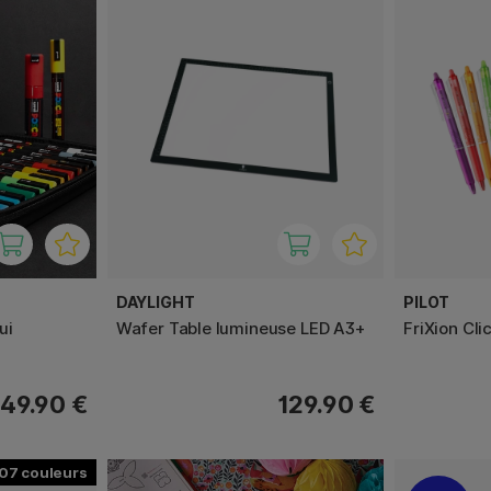
DAYLIGHT
PILOT
ui
Wafer Table lumineuse LED A3+
FriXion Cli
149.90 €
129.90 €
107