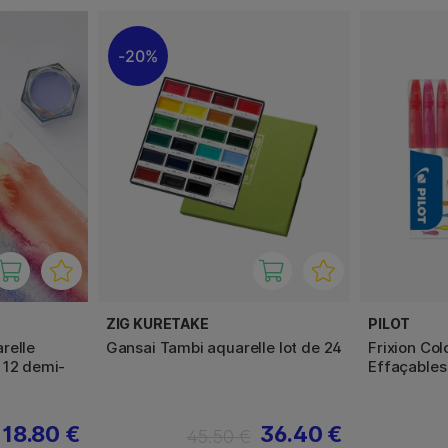
20%
ZIG KURETAKE
PILOT
relle
Gansai Tambi aquarelle lot de 24
Frixion Col
 12 demi-
Effaçables 
18.80 €
36.40 €
45.50 €