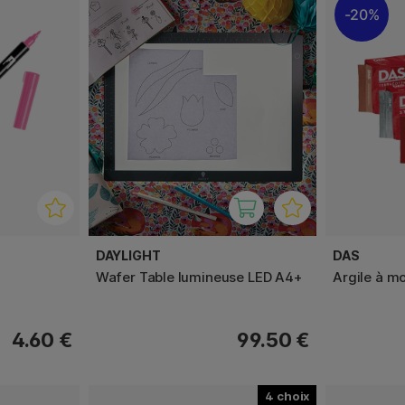
20%
DAYLIGHT
DAS
Wafer Table lumineuse LED A4+
Argile à mo
4.60 €
99.50 €
4