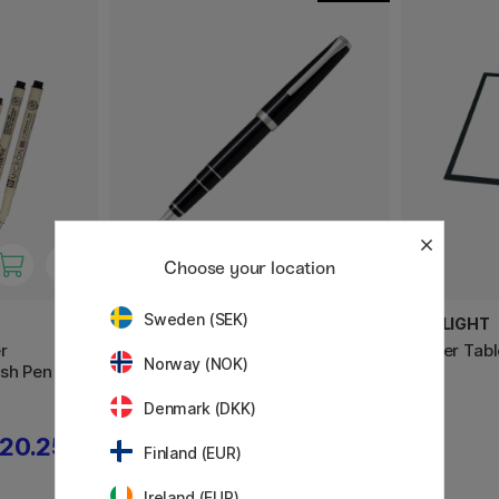
Choose your location
Sweden (SEK)
PILOT
DAYLIGHT
r
Falcon Stylo-plume Black
Wafer Tabl
Norway (NOK)
sh Pen + 1
Denmark (DKK)
20.25 €
339 €
Finland (EUR)
Ireland (EUR)