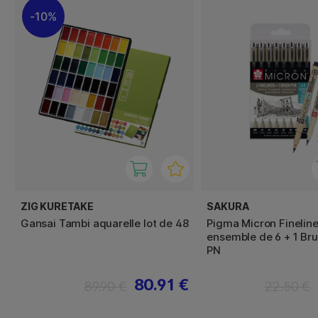
10%
ZIG KURETAKE
SAKURA
Gansai Tambi aquarelle lot de 48
Pigma Micron Fineline
ensemble de 6 + 1 Bru
PN
80.91 €
89.90 €
22.50 €