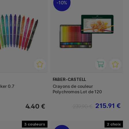
10%
FABER-CASTELL
cker 0.7
Crayons de couleur
Polychromos Lot de 120
215.91 €
4.40 €
239.90 €
3
2