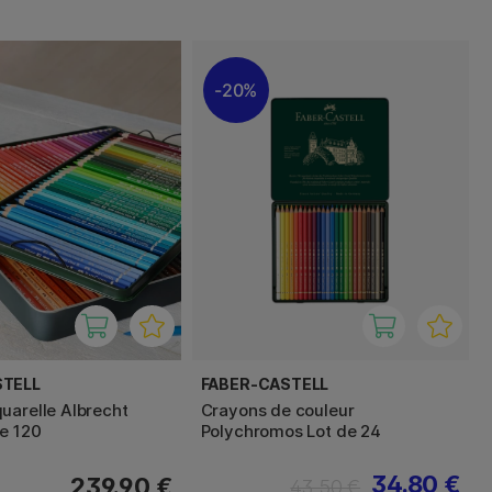
20%
STELL
FABER-CASTELL
uarelle Albrecht
Crayons de couleur
de 120
Polychromos Lot de 24
34.80 €
239.90 €
43.50 €