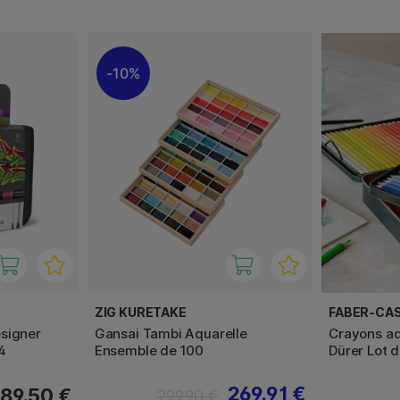
10%
ZIG KURETAKE
FABER-CA
signer
Gansai Tambi Aquarelle
Crayons aq
4
Ensemble de 100
Dürer Lot 
269.91 €
89.50 €
299.90 €