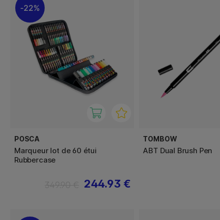
22%
POSCA
TOMBOW
Marqueur lot de 60 étui
ABT Dual Brush Pen
Rubbercase
244.93 €
349.90 €