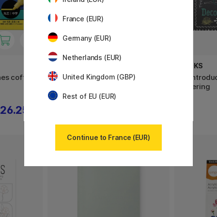
France (EUR)
Germany (EUR)
Netherlands (EUR)
POSCA
BOOKS
es coffret
Posca PC-5M Standard tones
An Introdu
United Kingdom (GBP)
coffret de 8
Lettering
Rest of EU (EUR)
26.25 €
29.75 €
42.50 €
Continue to France (EUR)
2