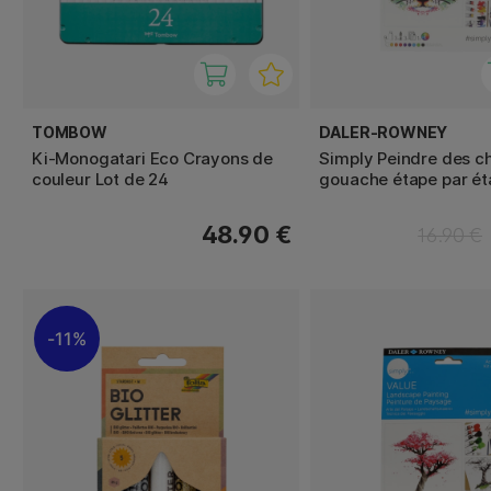
TOMBOW
DALER-ROWNEY
Ki-Monogatari Eco Crayons de
Simply Peindre des ch
couleur Lot de 24
gouache étape par ét
48.90 €
16.90 €
11%