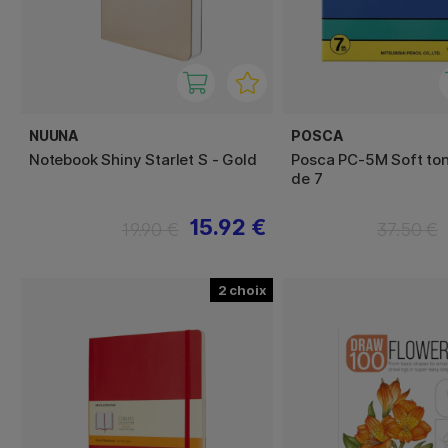
NUUNA
POSCA
Notebook Shiny Starlet S - Gold
Posca PC-5M Soft ton
de 7
15.92 €
19.90 €
37.50 €
2