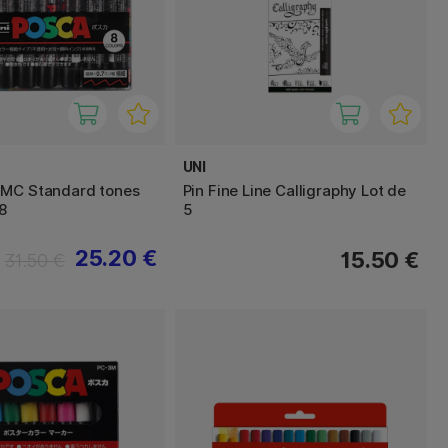
UNI
1MC Standard tones
Pin Fine Line Calligraphy Lot de
8
5
25.20 €
15.50 €
31.50 €