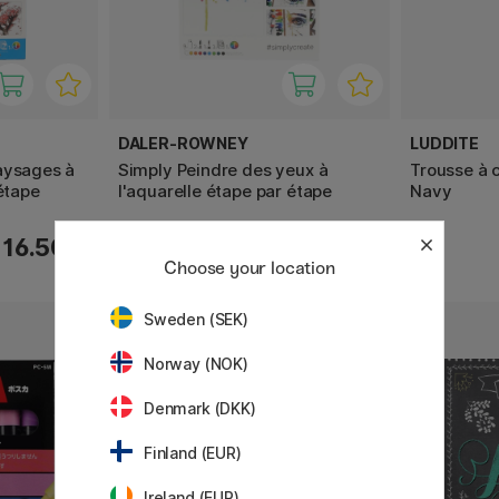
DALER-ROWNEY
LUDDITE
aysages à
Simply Peindre des yeux à
Trousse à 
 étape
l'aquarelle étape par étape
Navy
16.50 €
17.50 €
Choose your location
Sweden (SEK)
Norway (NOK)
Denmark (DKK)
Finland (EUR)
Ireland (EUR)