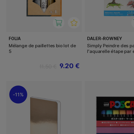
FOLIA
DALER-ROWNEY
Mélange de paillettes bio lot de
Simply Peindre des p
5
l'aquarelle étape par
9.20 €
11.50 €
11%