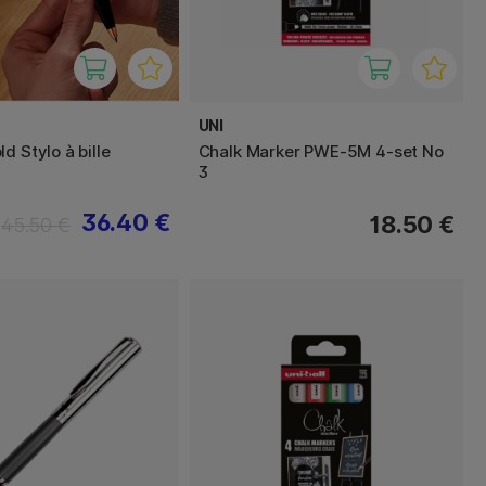
UNI
d Stylo à bille
Chalk Marker PWE-5M 4-set No
3
36.40 €
18.50 €
45.50 €