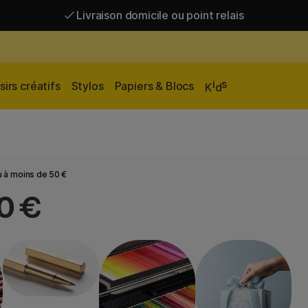
Livraison domicile ou point relais
Livraison gratuite à partir de 95 €*
Livraison domicile ou point relais
i
s
sirs créatifs
Stylos
Papiers & Blocs
K
d
 à moins de 50 €
0 €