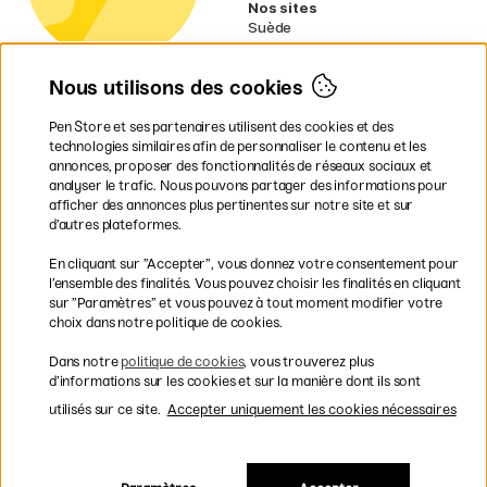
Nos sites
Suède
Norvège
Danemark
Nous utilisons des cookies
Finlande
Allemagne
Irlande
Pen Store et ses partenaires utilisent des cookies et des
Pays-Bas
technologies similaires afin de personnaliser le contenu et les
Royaume-Uni
annonces, proposer des fonctionnalités de réseaux sociaux et
UE
analyser le trafic. Nous pouvons partager des informations pour
afficher des annonces plus pertinentes sur notre site et sur
d’autres plateformes.
* Des
conditions de livraison
spécifiques s’appliquent aux produits
En cliquant sur ”Accepter”, vous donnez votre consentement pour
volumineux.
l’ensemble des finalités. Vous pouvez choisir les finalités en cliquant
sur ”Paramètres” et vous pouvez à tout moment modifier votre
Les modes de paiement
choix dans notre politique de cookies.
Dans notre
politique de cookies
, vous trouverez plus
d’informations sur les cookies et sur la manière dont ils sont
utilisés sur ce site.
Accepter uniquement les cookies nécessaires
Livraison rapide et gratuite à partir de 95 €