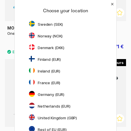
Choose your location
Sweden (SEK)
MOLOTOW
MOLOTOW
One4All 227HS 4 mm
One4All 627HS 15 mm
Norway (NOK)
5.60 €
10.71 €
7 €
11.90 €
Denmark (DKK)
Finland (EUR)
10
10
Ireland (EUR)
France (EUR)
Germany (EUR)
Netherlands (EUR)
United Kingdom (GBP)
Rest of EU (EUR)