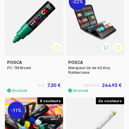
22%
POSCA
POSCA
PC-7M Broad
Marqueur lot de 60 étui
Rubbercase
7.20 €
244.93 €
8 €
349.90 €
8
24
11%