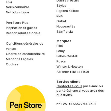
Loisirs créatifs
FAQ
Stylos
Nous connaître
Papiers & Blocs
Notre boutique
i
s
K
d
Outlet
Pen Store Plus
Nouveautés
Inspiration et guides
Staff picks
Responsabilité Sociale
Marques
Conditions générales de
Pilot
ventes
Lamy
Charte de confidentialité
Faber-Castell
Mentions Légales
Posca
Cookies
Winsor & Newton
Afficher toutes (160)
Service client
Contactez-nous
par e-mail ou
par téléphone si vous avez des
questions.
n° TVA : SE556797007301