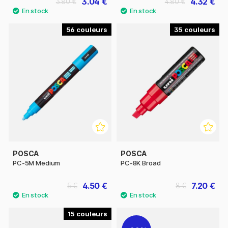
3.04 €
4.32 €
3.80 €
4.80 €
56
35
POSCA
POSCA
PC-5M Medium
PC-8K Broad
4.50 €
7.20 €
5 €
8 €
15