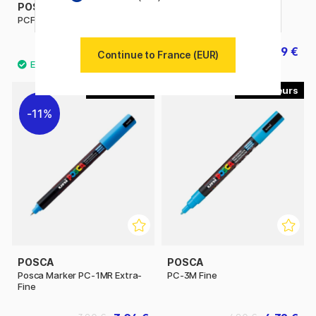
POSCA
POSCA
PCF-350
PC-17K Extra-Broad
8.60 €
9 €
10 €
Continue to France (EUR)
22
45
11%
POSCA
POSCA
Posca Marker PC-1MR Extra-
PC-3M Fine
Fine