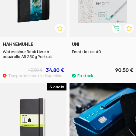
HAHNEMÜHLE
UNI
Watercolour Book Livre à
Emott lot de 40
aquarelle A5 250g Portrait
34.80 €
90.50 €
43.50 €
3