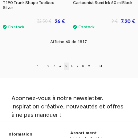
T190 Trunk Shape Toolbox
Cartoonist Sumi Ink 60 ml Black
Silver
26 €
7.20 €
32.50 €
9 €
Affiche
60
de
1817
1
..
2
3
4
5
6
7
8
9
..
31
Abonnez-vous à notre newsletter.
Inspiration créative, nouveautés et offres
à ne pas manquer !
Assortiment
Information