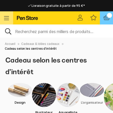
Livraison gratuite à partir de 95 €*
Livraison gratuite à partir de 95 €*
Livraison domicile ou point relais
Livraison domicile ou point relais
Accueil
Cadeaux & Idées cadeaux
Cadeau selon les centres d’intérêt
Cadeau selon les centres
d’intérêt
Design
L’organisateur
Illustrateur
Aquarelliste