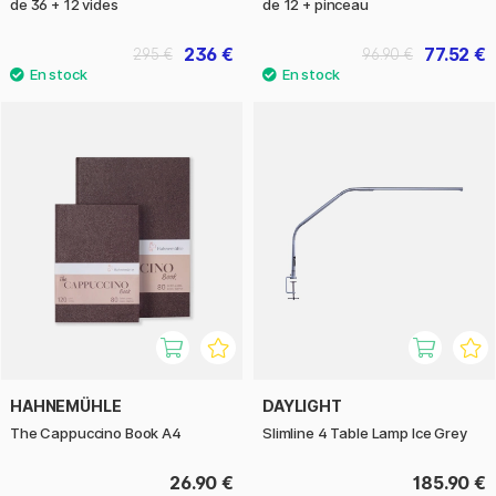
de 36 + 12 vides
de 12 + pinceau
236 €
77.52 €
295 €
96.90 €
HAHNEMÜHLE
DAYLIGHT
The Cappuccino Book A4
Slimline 4 Table Lamp Ice Grey
26.90 €
185.90 €