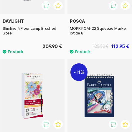
DAYLIGHT
POSCA
Slimline 4 Floor Lamp Brushed
MOPR PCM-22 Squeeze Marker
Steel
lot de 8
209.90 €
112.95 €
125.50 €
11%