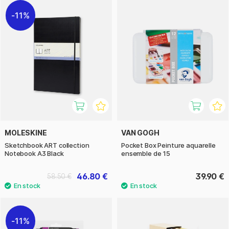
11%
MOLESKINE
VAN GOGH
Sketchbook ART collection
Pocket Box Peinture aquarelle
Notebook A3 Black
ensemble de 15
46.80 €
39.90 €
58.50 €
11%