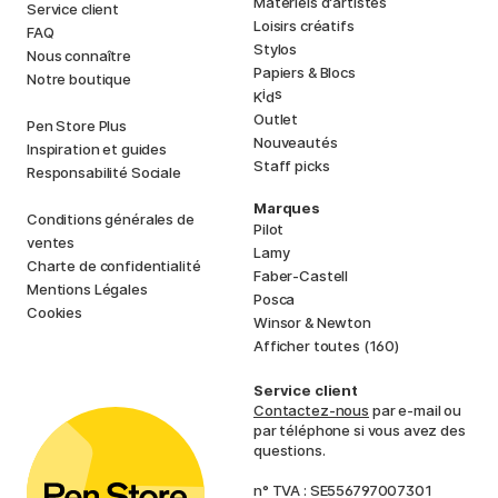
Matériels d'artistes
Service client
Loisirs créatifs
FAQ
Stylos
Nous connaître
Papiers & Blocs
Notre boutique
i
s
K
d
Outlet
Pen Store Plus
Nouveautés
Inspiration et guides
Staff picks
Responsabilité Sociale
Marques
Conditions générales de
Pilot
ventes
Lamy
Charte de confidentialité
Faber-Castell
Mentions Légales
Posca
Cookies
Winsor & Newton
Afficher toutes (160)
Service client
Contactez-nous
par e-mail ou
par téléphone si vous avez des
questions.
n° TVA : SE556797007301