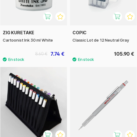
ZIG KURETAKE
COPIC
Cartoonist Ink 30 ml White
Classic Lot de 12 Neutral Gray
7.74 €
105.90 €
8.60 €