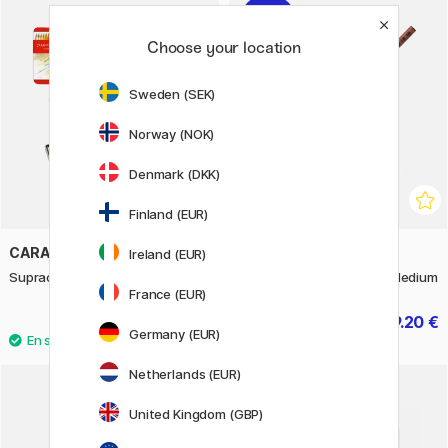
11%
Choose your location
Sweden (SEK)
Norway (NOK)
Denmark (DKK)
Finland (EUR)
CARAN D'ACHE
ZIG KURETAKE
Ireland (EUR)
Supracolor Aquarelle lot de 120
Cartoonist Menso Brush Medium
France (EUR)
365.90 €
9.20 €
11.50 €
Germany (EUR)
Netherlands (EUR)
20%
United Kingdom (GBP)