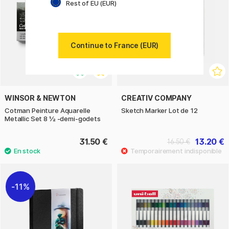
Rest of EU (EUR)
Continue to France (EUR)
WINSOR & NEWTON
CREATIV COMPANY
Cotman Peinture Aquarelle
Sketch Marker Lot de 12
Metallic Set 8 ½ -demi-godets
31.50 €
13.20 €
16.50 €
11%