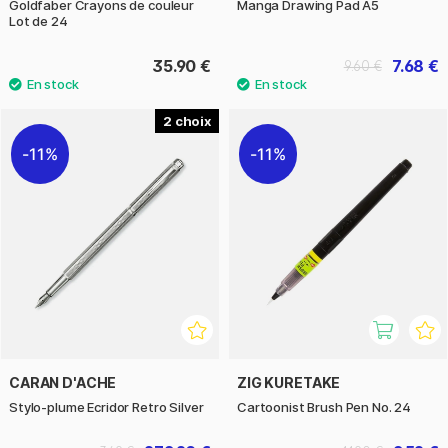
Goldfaber Crayons de couleur
Manga Drawing Pad A5
Lot de 24
35.90 €
7.68 €
9.60 €
2
11%
11%
CARAN D'ACHE
ZIG KURETAKE
Stylo-plume Ecridor Retro Silver
Cartoonist Brush Pen No. 24