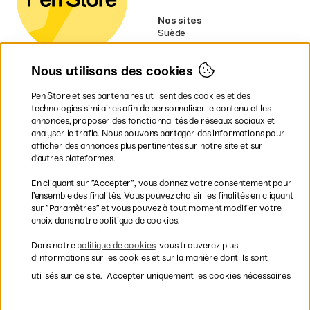
Nos sites
Suède
Norvège
Danemark
Nous utilisons des cookies
Finlande
Allemagne
Irlande
Pen Store et ses partenaires utilisent des cookies et des
Pays-Bas
technologies similaires afin de personnaliser le contenu et les
Royaume-Uni
annonces, proposer des fonctionnalités de réseaux sociaux et
UE
analyser le trafic. Nous pouvons partager des informations pour
afficher des annonces plus pertinentes sur notre site et sur
d’autres plateformes.
* Des
conditions de livraison
spécifiques s’appliquent aux produits
En cliquant sur ”Accepter”, vous donnez votre consentement pour
volumineux.
l’ensemble des finalités. Vous pouvez choisir les finalités en cliquant
sur ”Paramètres” et vous pouvez à tout moment modifier votre
Les modes de paiement
choix dans notre politique de cookies.
Dans notre
politique de cookies
, vous trouverez plus
d’informations sur les cookies et sur la manière dont ils sont
utilisés sur ce site.
Accepter uniquement les cookies nécessaires
Livraison rapide et gratuite à partir de 95 €