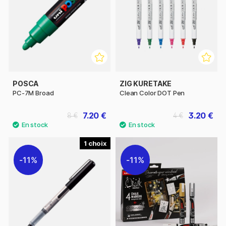
POSCA
ZIG KURETAKE
PC-7M Broad
Clean Color DOT Pen
7.20 €
3.20 €
8 €
4 €
1
11%
11%