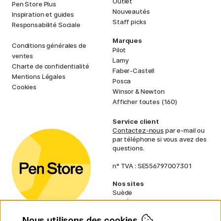
Outlet
Pen Store Plus
Nouveautés
Inspiration et guides
Staff picks
Responsabilité Sociale
Marques
Conditions générales de
Pilot
ventes
Lamy
Charte de confidentialité
Faber-Castell
Mentions Légales
Posca
Cookies
Winsor & Newton
Afficher toutes (160)
Service client
Contactez-nous
par e-mail ou
par téléphone si vous avez des
questions.
n° TVA : SE556797007301
Nos sites
Suède
Norvège
Danemark
Nous utilisons des cookies
Finlande