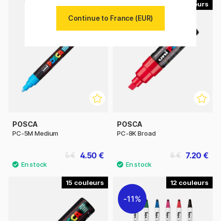
56
35
Continue to France (EUR)
POSCA
POSCA
PC-5M Medium
PC-8K Broad
4.50 €
7.20 €
5 €
8 €
15
12
11%