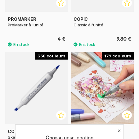
PROMARKER
COPIC
ProMarker à l'unité
Classic à l'unité
4 €
9.80 €
358
179
COPIC
COPIC
Choose your location
Sketch à l'unité
Ciao à l'unité