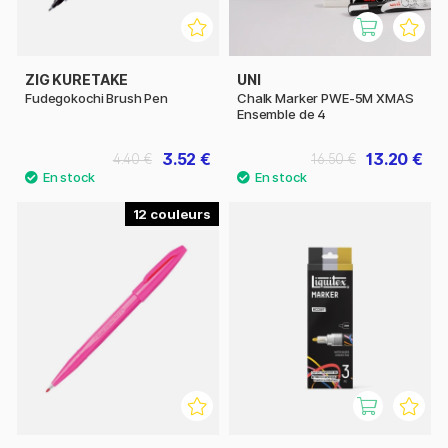
ZIG KURETAKE
UNI
Fudegokochi Brush Pen
Chalk Marker PWE-5M XMAS
Ensemble de 4
3.52 €
13.20 €
4.40 €
16.50 €
12