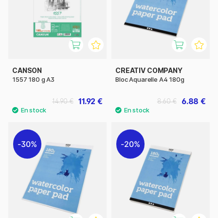
CANSON
CREATIV COMPANY
1557 180 g A3
Bloc Aquarelle A4 180g
11.92 €
6.88 €
14.90 €
8.60 €
30%
20%