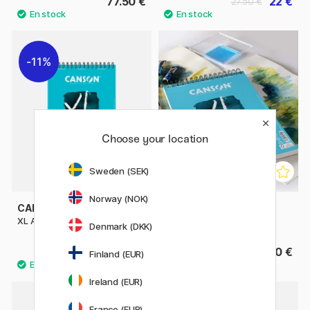
77.50 €
22 €
27.50 €
11%
Choose your location
Sweden (SEK)
Norway (NOK)
CANSON
CANSON
XL Aquarelle 300g A4
XL Aquarelle 300 g A3
Denmark (DKK)
13.52 €
29.90 €
16.90 €
Finland (EUR)
Ireland (EUR)
France (EUR)