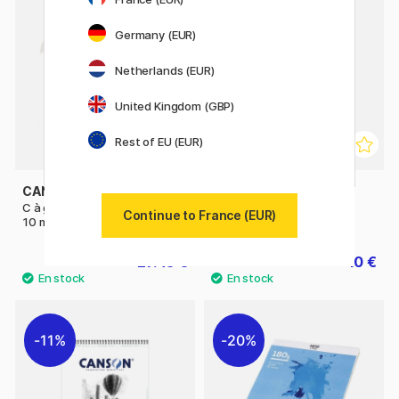
11%
Germany (EUR)
Netherlands (EUR)
United Kingdom (GBP)
Rest of EU (EUR)
CANSON
CANSON
C à grain Rouleau 180g 0.75 x
C à grain 180g A4+
Continue to France (EUR)
10 m
27.45 €
10 €
30.50 €
12.50 €
11%
20%