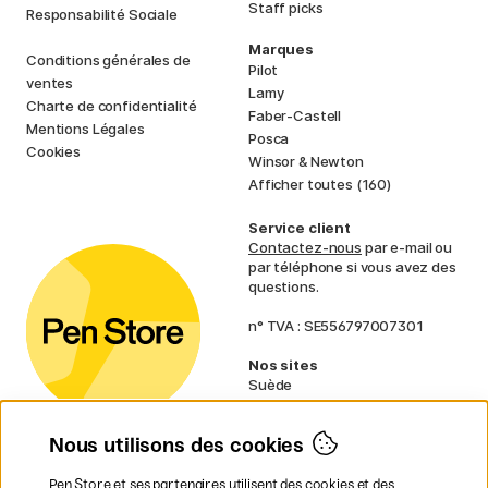
Staff picks
Responsabilité Sociale
Marques
Conditions générales de
Pilot
ventes
Lamy
Charte de confidentialité
Faber-Castell
Mentions Légales
Posca
Cookies
Winsor & Newton
Afficher toutes (160)
Service client
Contactez-nous
par e-mail ou
par téléphone si vous avez des
questions.
n° TVA : SE556797007301
Nos sites
Suède
Norvège
Danemark
Nous utilisons des cookies
Finlande
Allemagne
Irlande
Pen Store et ses partenaires utilisent des cookies et des