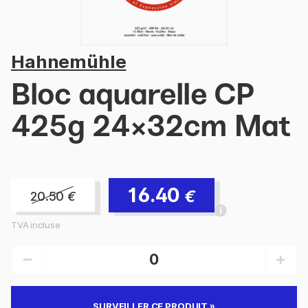
Hahnemühle
Bloc aquarelle CP
425g 24×32cm Mat
16.40
€
20.50
€
TVA incluse
SURVEILLER CE PRODUIT »