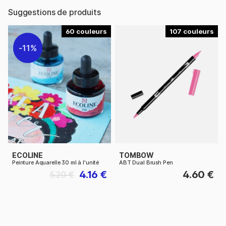
Suggestions de produits
60
107
11%
ECOLINE
TOMBOW
Peinture Aquarelle 30 ml à l'unité
ABT Dual Brush Pen
4.16 €
4.60 €
5.20 €