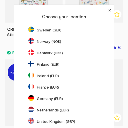
Choose your location
CREATIV COMPANY
CREATIV COMPANY
Sweden (SEK)
Stickers Avion 1 filles
Stickers Unicorns 1 filles
Norway (NOK)
1.54 €
1.54 €
2.20 €
2.20 €
Denmark (DKK)
Finland (EUR)
30%
30%
Ireland (EUR)
France (EUR)
Germany (EUR)
Netherlands (EUR)
United Kingdom (GBP)