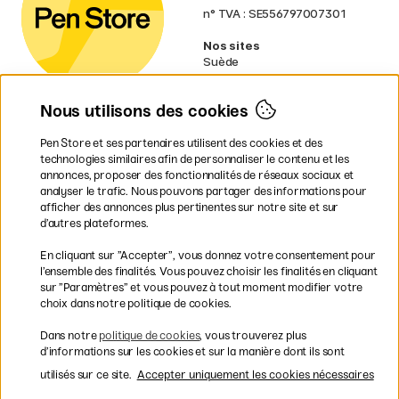
n° TVA : SE556797007301
Nos sites
Suède
Norvège
Danemark
Nous utilisons des cookies
Finlande
Allemagne
Irlande
Pen Store et ses partenaires utilisent des cookies et des
Pays-Bas
technologies similaires afin de personnaliser le contenu et les
Royaume-Uni
annonces, proposer des fonctionnalités de réseaux sociaux et
UE
analyser le trafic. Nous pouvons partager des informations pour
afficher des annonces plus pertinentes sur notre site et sur
d’autres plateformes.
* Des
conditions de livraison
spécifiques s’appliquent aux produits
En cliquant sur ”Accepter”, vous donnez votre consentement pour
volumineux.
l’ensemble des finalités. Vous pouvez choisir les finalités en cliquant
sur ”Paramètres” et vous pouvez à tout moment modifier votre
Les modes de paiement
choix dans notre politique de cookies.
Dans notre
politique de cookies
, vous trouverez plus
d’informations sur les cookies et sur la manière dont ils sont
utilisés sur ce site.
Accepter uniquement les cookies nécessaires
Livraison rapide et gratuite à partir de 95 €