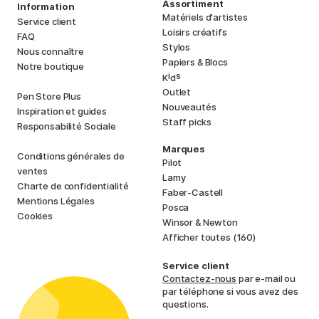
Assortiment
Information
Matériels d'artistes
Service client
Loisirs créatifs
FAQ
Stylos
Nous connaître
Papiers & Blocs
Notre boutique
i
s
K
d
Outlet
Pen Store Plus
Nouveautés
Inspiration et guides
Staff picks
Responsabilité Sociale
Marques
Conditions générales de
Pilot
ventes
Lamy
Charte de confidentialité
Faber-Castell
Mentions Légales
Posca
Cookies
Winsor & Newton
Afficher toutes (160)
Service client
Contactez-nous
par e-mail ou
par téléphone si vous avez des
questions.