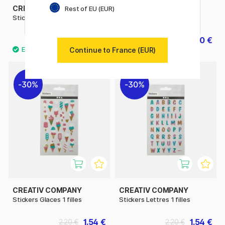
CREATIV COMPANY
CREATIV COMPANY
Rest of EU (EUR)
Stickers Espace 1 filles
Stickers Dino 1 filles
1.54 €
1.40 €
2.20 €
2 €
Continue to France (EUR)
30%
30%
CREATIV COMPANY
CREATIV COMPANY
Stickers Glaces 1 filles
Stickers Lettres 1 filles
1.54 €
1.54 €
2.20 €
2.20 €