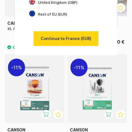
United Kingdom (GBP)
Rest of EU (EUR)
CANSON
CANSON
XL Aquarelle 300g A4
XL Aquarelle 300 g A3
Continue to France (EUR)
13.52 €
29.90 €
16.90 €
11%
11%
CANSON
CANSON