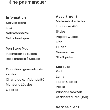
à ne pas manquer !
Assortiment
Information
Matériels d'artistes
Service client
Loisirs créatifs
FAQ
Stylos
Nous connaître
Papiers & Blocs
Notre boutique
i
s
K
d
Outlet
Pen Store Plus
Nouveautés
Inspiration et guides
Staff picks
Responsabilité Sociale
Marques
Conditions générales de
Pilot
ventes
Lamy
Charte de confidentialité
Faber-Castell
Mentions Légales
Posca
Cookies
Winsor & Newton
Afficher toutes (160)
Service client