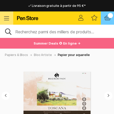
Livraison gratuite à partir de 95 €*
Livraison gratuite à partir de 95 €*
Livraison domicile ou point relais
Livraison domicile ou point relais
Summer Deals 🌻 En ligne →
Papiers & Blocs
Bloc Artiste
Papier pour aquarelle