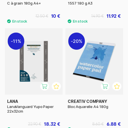
C à grain 180g A4+
1557 180 g A3
10 €
11.92 €
12.50 €
14.90 €
11%
20%
LANA
CREATIV COMPANY
LanaVanguard Yupo Paper
Bloc Aquarelle A4 180g
22x32cm
18.32 €
6.88 €
22.90 €
8.60 €