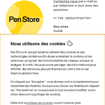
Contactez-nous
par e-mail ou
par téléphone si vous avez des
questions.
n° TVA : SE556797007301
Nos sites
Suède
Norvège
Danemark
Nous utilisons des cookies
Finlande
Allemagne
Irlande
Pen Store et ses partenaires utilisent des cookies et des
Pays-Bas
technologies similaires afin de personnaliser le contenu et les
Royaume-Uni
annonces, proposer des fonctionnalités de réseaux sociaux et
UE
analyser le trafic. Nous pouvons partager des informations pour
afficher des annonces plus pertinentes sur notre site et sur
d’autres plateformes.
* Des
conditions de livraison
spécifiques s’appliquent aux produits
En cliquant sur ”Accepter”, vous donnez votre consentement pour
volumineux.
l’ensemble des finalités. Vous pouvez choisir les finalités en cliquant
sur ”Paramètres” et vous pouvez à tout moment modifier votre
Les modes de paiement
choix dans notre politique de cookies.
Dans notre
politique de cookies
, vous trouverez plus