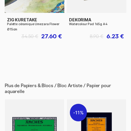
ZIG KURETAKE
DEKORIMA
Palette céramique Umezara Flower
Watercolour Pad 165g A4
Ø15cm
27.60 €
6.23 €
34.50 €
8.90 €
Plus de
Papiers & Blocs / Bloc Artiste / Papier pour
aquarelle
11%