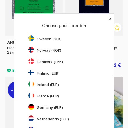
Choose your location
Sweden (SEK)
ARCHES
ARCHES
Bloc Aquarelle CP 300g
Papier pour aquarelle Rough
Norway (NOK)
23×31cm
300g A4
Denmark (DKK)
77.50 €
22 €
27.50 €
Finland (EUR)
Ireland (EUR)
11%
France (EUR)
Germany (EUR)
Netherlands (EUR)