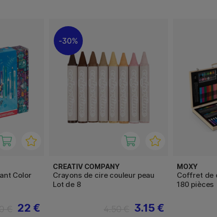
30%
CREATIV COMPANY
MOXY
lant Color
Crayons de cire couleur peau
Coffret de 
Lot de 8
180 pièces
22 €
3.15 €
0 €
4.50 €