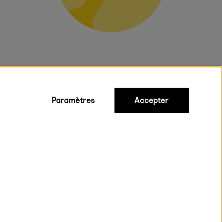
Paramètres
Accepter
iques
ux.
on rapide et gratuite à partir de 95 €