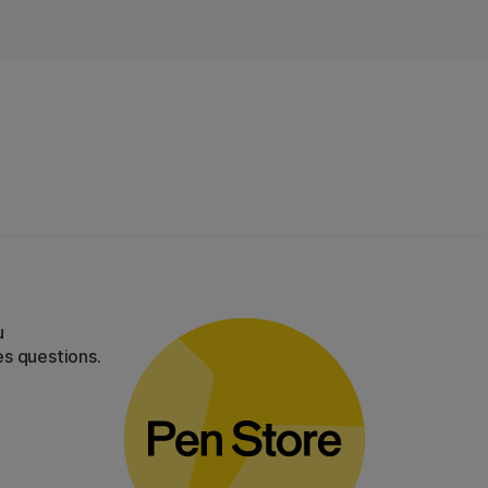
u
es questions.