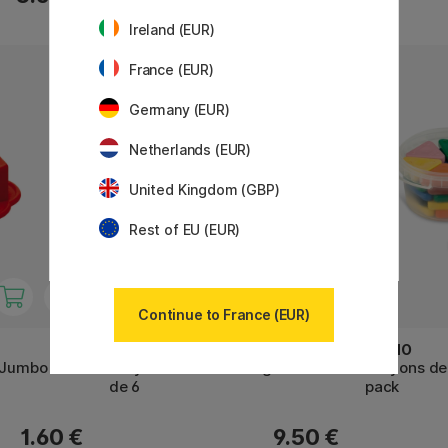
Ireland (EUR)
France (EUR)
Germany (EUR)
Netherlands (EUR)
United Kingdom (GBP)
Rest of EU (EUR)
Continue to France (EUR)
PRIMO
PRIMO
n Jumbo
Crayons de cire Triangles Lot
Crayons de 
de 6
pack
1.60 €
9.50 €