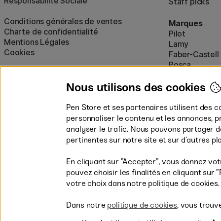
Responsabilité Sociale
Staff picks
Conditions générales de ventes
Marques
Charte de confidentialité
Pilot
Mentions Légales
Lamy
Cookies
Faber-Castell
Posca
Winsor & New
Afficher tout
Nous utilisons des cookies
Pen Store et ses partenaires utilisent des c
personnaliser le contenu et les annonces, p
analyser le trafic. Nous pouvons partager 
pertinentes sur notre site et sur d’autres p
En cliquant sur ”Accepter”, vous donnez vot
pouvez choisir les finalités en cliquant su
Les modes de paiement
votre choix dans notre politique de cookies.
Dans notre
politique de cookies
, vous trouv