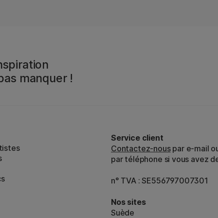
spiration
 pas manquer !
Service client
tistes
Contactez-nous
par e-mail o
s
par téléphone si vous avez d
cs
n° TVA : SE556797007301
Nos sites
Suède