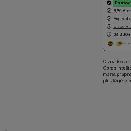
8,90 € d
Expéditio
Un servic
26 000+
Crais de cire
Corps intell
mains propres
plus légère p