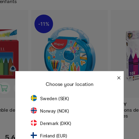
 enfants
11%
Choose your location
Sweden (SEK)
MAPED
MOXY
mble de 12
Color Peps Crayons de couleur
Crayons de
Norway (NOK)
& Craies de cire Lot de 22 +
pièces
Poster (1 an et +)
Denmark (DKK)
18.80 €
Finland (EUR)
5.60 €
23.50 €