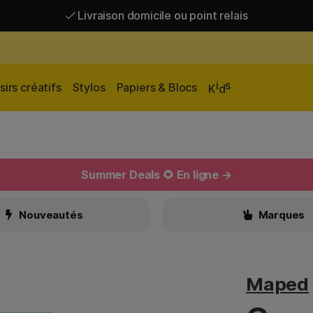
Livraison domicile ou point relais
Livraison gratuite à partir de 95 €*
Livraison domicile ou point relais
i
s
sirs créatifs
Stylos
Papiers & Blocs
K
d
Summer Deals 🌻 En ligne →
Nouveautés
Marques
Maped