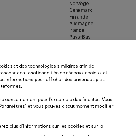
Norvège
Danemark
Finlande
Allemagne
Irlande
Pays-Bas
Royaume-Uni
ton
UE
es (160)
* Des
conditions de livraison
spécif
ookies et des technologies similaires afin de
s’appliquent aux produits volumine
roposer des fonctionnalités de réseaux sociaux et
des informations pour afficher des annonces plus
lateformes.
re consentement pour l’ensemble des finalités. Vous
r ”Paramètres” et vous pouvez à tout moment modifier
Livrais
erez plus d’informations sur les cookies et sur la