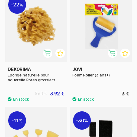
22%
DEKORIMA
JOVI
Éponge naturelle pour
Foam Roller (3 ans+)
aquarelle Pores grossiers
3.92 €
3 €
5.60 €
11%
30%