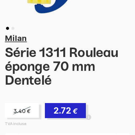
Milan
Série 1311 Rouleau
éponge 70 mm
Dentelé
2.72
€
3.40
€
TVA incluse