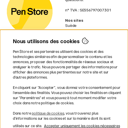
n° TVA : SE556797007301
Nos sites
Suède
Norvège
Danemark
Nous utilisons des cookies
Finlande
Allemagne
Irlande
Pen Store et ses partenaires utilisent des cookies et des
Pays-Bas
technologies similaires afin de personnaliser le contenu et les
Royaume-Uni
annonces, proposer des fonctionnalités de réseaux sociaux et
UE
analyser le trafic. Nous pouvons partager des informations pour
afficher des annonces plus pertinentes sur notre site et sur
d’autres plateformes.
* Des
conditions de livraison
spécifiques s’appliquent aux produits
En cliquant sur ”Accepter”, vous donnez votre consentement pour
volumineux.
l’ensemble des finalités. Vous pouvez choisir les finalités en cliquant
sur ”Paramètres” et vous pouvez à tout moment modifier votre
Les modes de paiement
choix dans notre politique de cookies.
Dans notre
politique de cookies
, vous trouverez plus
d’informations sur les cookies et sur la manière dont ils sont
utilisés sur ce site.
Accepter uniquement les cookies nécessaires