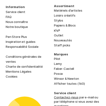
Assortiment
Information
Matériels d'artistes
Service client
Loisirs créatifs
FAQ
Stylos
Nous connaître
Papiers & Blocs
Notre boutique
i
s
K
d
Outlet
Pen Store Plus
Nouveautés
Inspiration et guides
Staff picks
Responsabilité Sociale
Marques
Conditions générales de
Pilot
ventes
Lamy
Charte de confidentialité
Faber-Castell
Mentions Légales
Posca
Cookies
Winsor & Newton
Afficher toutes (160)
Service client
Contactez-nous
par e-mail ou
par téléphone si vous avez des
questions.