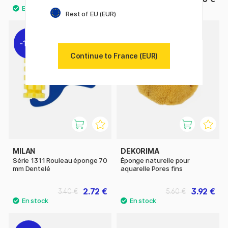
Rest of EU (EUR)
11%
22%
Continue to France (EUR)
MILAN
DEKORIMA
Série 1311 Rouleau éponge 70
Éponge naturelle pour
mm Dentelé
aquarelle Pores fins
2.72 €
3.92 €
3.40 €
5.60 €