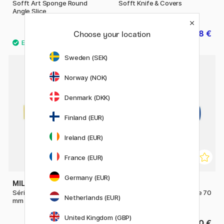
Sofft Art Sponge Round
Sofft Knife & Covers
Angle Slice
13.52 €
5.28 €
Choose your location
16.90 €
6.60 €
Sweden (SEK)
Norway (NOK)
Denmark (DKK)
Finland (EUR)
Ireland (EUR)
France (EUR)
Germany (EUR)
MILAN
MILAN
Série 1311 Rouleau éponge 25
Série 1311 Rouleau éponge 70
Netherlands (EUR)
mm
mm Franges
United Kingdom (GBP)
2 €
3.40 €