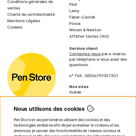
Conditions générales de
Pilot
ventes
Lamy
Charte de confidentialité
Faber-Castell
Mentions Légales
Posca
Cookies
Winsor & Newton
Afficher toutes (160)
Service client
Contactez-nous
par e-mail ou
par téléphone si vous avez des
questions.
n° TVA : SE556797007301
Nos sites
Suède
Norvège
Danemark
Nous utilisons des cookies
Finlande
Allemagne
Irlande
Pen Store et ses partenaires utilisent des cookies et des
Pays-Bas
technologies similaires afin de personnaliser le contenu et les
Royaume-Uni
annonces, proposer des fonctionnalités de réseaux sociaux et
UE