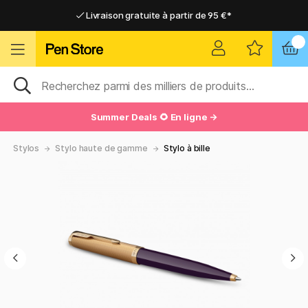
Livraison gratuite à partir de 95 €*
Livraison gratuite à partir de 95 €*
Livraison domicile ou point relais
Livraison domicile ou point relais
Summer Deals 🌻 En ligne →
Stylos
Stylo haute de gamme
Stylo à bille