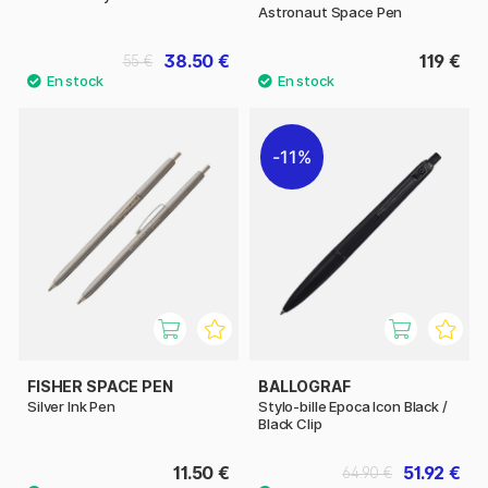
Astronaut Space Pen
38.50 €
119 €
55 €
11%
FISHER SPACE PEN
BALLOGRAF
Silver Ink Pen
Stylo-bille Epoca Icon Black /
Black Clip
11.50 €
51.92 €
64.90 €