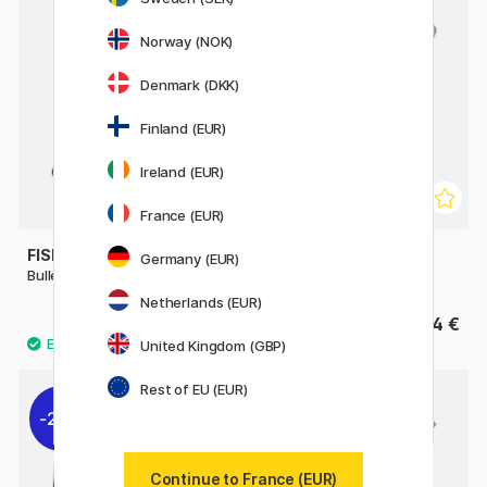
Norway (NOK)
Denmark (DKK)
Finland (EUR)
Ireland (EUR)
France (EUR)
FISHER SPACE PEN
FISHER SPACE PEN
Germany (EUR)
Bullet Black Clip
Bullet Chrome
Netherlands (EUR)
47 €
44 €
United Kingdom (GBP)
6
Rest of EU (EUR)
22%
22%
Continue to France (EUR)