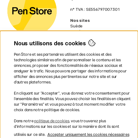
n° TVA : SE556797007301
Nos sites
Suède
Norvège
Danemark
Nous utilisons des cookies
Finlande
Allemagne
Irlande
Pen Store et ses partenaires utilisent des cookies et des
Pays-Bas
technologies similaires afin de personnaliser le contenu et les
Royaume-Uni
annonces, proposer des fonctionnalités de réseaux sociaux et
UE
analyser le trafic. Nous pouvons partager des informations pour
afficher des annonces plus pertinentes sur notre site et sur
* Des
conditions de livraison
d’autres plateformes.
spécifiques s’appliquent aux produits
En cliquant sur ”Accepter”, vous donnez votre consentement pour
volumineux.
l’ensemble des finalités. Vous pouvez choisir les finalités en cliquant
sur ”Paramètres” et vous pouvez à tout moment modifier votre
Les modes de paiement
choix dans notre politique de cookies.
Dans notre
politique de cookies
, vous trouverez plus
d’informations sur les cookies et sur la manière dont ils sont
utilisés sur ce site.
Accepter uniquement les cookies nécessaires