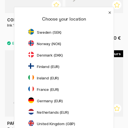
Choose your location
COPIC
PENTEL
Ink 12 ml
LR7 Recharge
Sweden (SEK)
12.90 €
2.20 €
Norway (NOK)
6
2
Denmark (DKK)
Finland (EUR)
Ireland (EUR)
France (EUR)
Germany (EUR)
Netherlands (EUR)
PARKER
PARKER
United Kingdom (GBP)