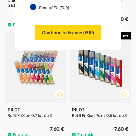
QuinkFlow Cartouche de stylo
Quink Cartouches de stylo-
à bille
plume lot de 10
Rest of EU (EUR)
8.60 €
10.90 €
Continue to France (EUR)
14
8
PILOT
PILOT
Refill FriXion 0.7 lot de 3
Refill FriXion Point 0.5 lot de 3
7.60 €
7.60 €