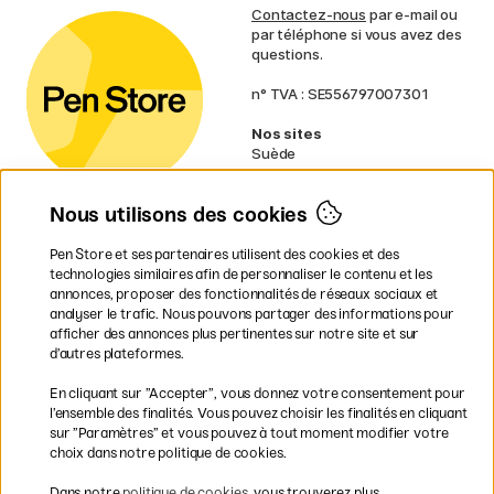
Contactez-nous
par e-mail ou
par téléphone si vous avez des
questions.
n° TVA : SE556797007301
Nos sites
Suède
Norvège
Danemark
Nous utilisons des cookies
Finlande
Allemagne
Irlande
Pen Store et ses partenaires utilisent des cookies et des
Pays-Bas
technologies similaires afin de personnaliser le contenu et les
Royaume-Uni
annonces, proposer des fonctionnalités de réseaux sociaux et
UE
analyser le trafic. Nous pouvons partager des informations pour
afficher des annonces plus pertinentes sur notre site et sur
d’autres plateformes.
* Des
conditions de livraison
spécifiques s’appliquent aux produits
En cliquant sur ”Accepter”, vous donnez votre consentement pour
volumineux.
l’ensemble des finalités. Vous pouvez choisir les finalités en cliquant
sur ”Paramètres” et vous pouvez à tout moment modifier votre
Les modes de paiement
choix dans notre politique de cookies.
Dans notre
politique de cookies
, vous trouverez plus