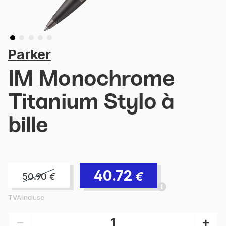
Parker
IM Monochrome
Titanium Stylo à
bille
40.72
€
50.90
€
TVA incluse