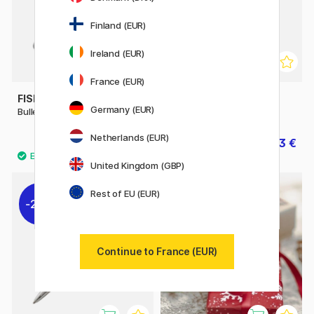
Finland (EUR)
Ireland (EUR)
France (EUR)
FISHER SPACE PEN
FISHER SPACE PEN
Germany (EUR)
Bullet Chrome
Bullet Raw
Netherlands (EUR)
44 €
30.73 €
43.90 €
United Kingdom (GBP)
Rest of EU (EUR)
22%
Continue to France (EUR)