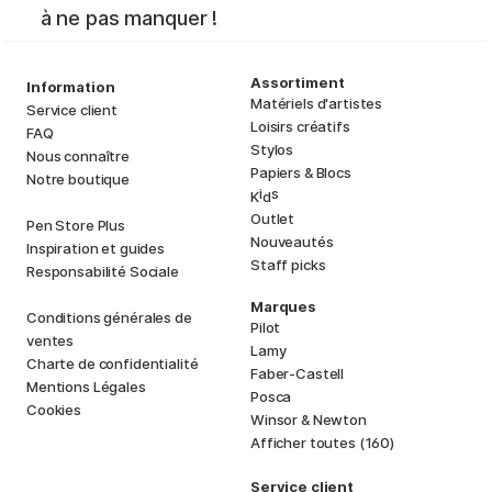
à ne pas manquer !
Assortiment
Information
Matériels d'artistes
Service client
Loisirs créatifs
FAQ
Stylos
Nous connaître
Papiers & Blocs
Notre boutique
i
s
K
d
Outlet
Pen Store Plus
Nouveautés
Inspiration et guides
Staff picks
Responsabilité Sociale
Marques
Conditions générales de
Pilot
ventes
Lamy
Charte de confidentialité
Faber-Castell
Mentions Légales
Posca
Cookies
Winsor & Newton
Afficher toutes (160)
Service client