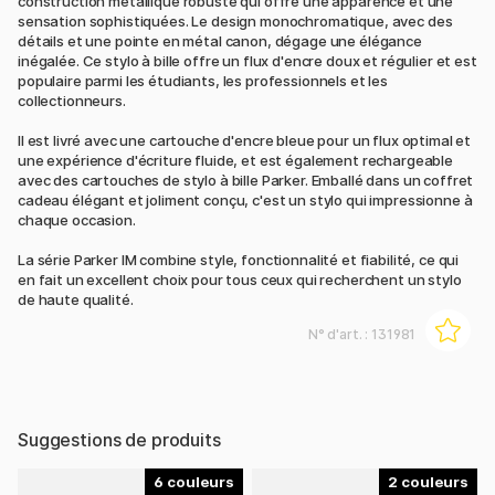
construction métallique robuste qui offre une apparence et une
sensation sophistiquées. Le design monochromatique, avec des
détails et une pointe en métal canon, dégage une élégance
inégalée. Ce stylo à bille offre un flux d'encre doux et régulier et est
populaire parmi les étudiants, les professionnels et les
collectionneurs.
Il est livré avec une cartouche d'encre bleue pour un flux optimal et
une expérience d'écriture fluide, et est également rechargeable
avec des cartouches de stylo à bille Parker. Emballé dans un coffret
cadeau élégant et joliment conçu, c'est un stylo qui impressionne à
chaque occasion.
La série Parker IM combine style, fonctionnalité et fiabilité, ce qui
en fait un excellent choix pour tous ceux qui recherchent un stylo
de haute qualité.
N° d'art. :
131981
Suggestions de produits
6
2