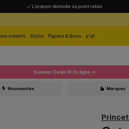
Livraison domicile ou point relais
Livraison gratuite à partir de 95 €*
Livraison domicile ou point relais
i
s
sirs créatifs
Stylos
Papiers & Blocs
K
d
Summer Deals 🌻 En ligne →
Nouveautés
Marques
Prince