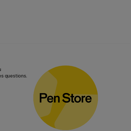
u
es questions.