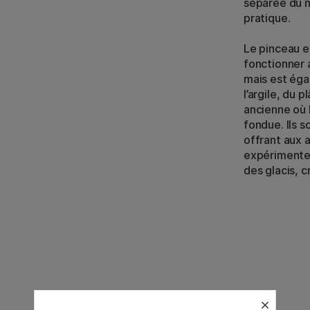
séparée du 
pratique.
Le pinceau e
fonctionner a
mais est éga
l’argile, du 
ancienne où 
fondue. Ils s
offrant aux 
expérimenter
des glacis, c