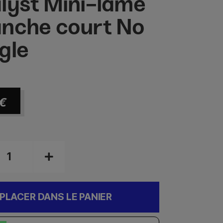
lyst Mini-lame
nche court No
gle
€
PLACER DANS LE PANIER