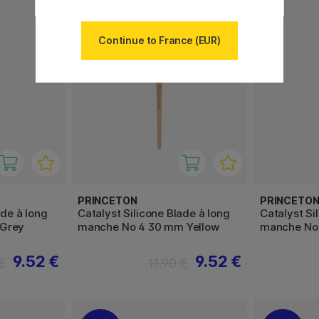
11%
Continue to France (EUR)
PRINCETON
PRINCETO
ade à long
Catalyst Silicone Blade à long
Catalyst Si
Grey
manche No 4 30 mm Yellow
manche No
9.52 €
9.52 €
 €
11.90 €