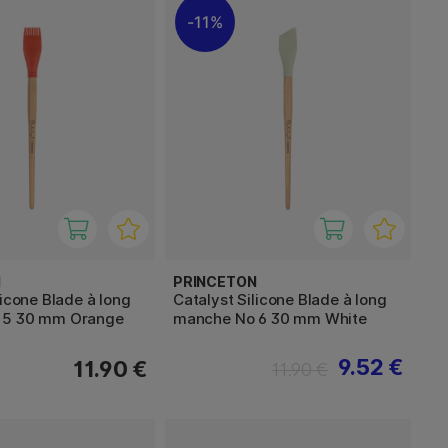
11%
N
PRINCETON
licone Blade à long
Catalyst Silicone Blade à long
 5 30 mm Orange
manche No 6 30 mm White
9.52 €
11.90 €
11.90 €