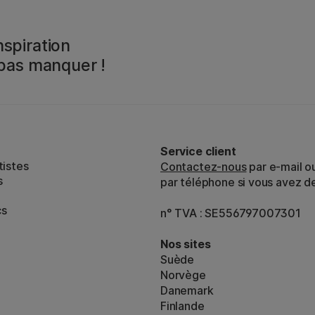
spiration
 pas manquer !
Service client
tistes
Contactez-nous
par e-mail o
s
par téléphone si vous avez d
cs
n° TVA : SE556797007301
Nos sites
Suède
Norvège
Danemark
Finlande