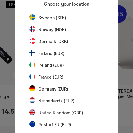
Choose your location
18
11%
11%
Sweden (SEK)
Norway (NOK)
Denmark (DKK)
Finland (EUR)
Ireland (EUR)
France (EUR)
Germany (EUR)
AMSTERDAM
AMSTERD
arge
Painting knife #1 Large Triangle
Scraper Me
Netherlands (EUR)
14 €
14.50 €
17.50 €
United Kingdom (GBP)
Rest of EU (EUR)