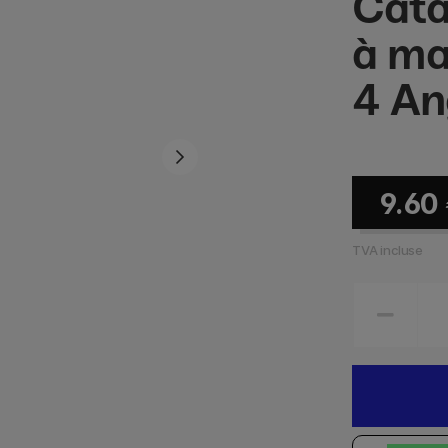
Cata
à ma
4 An
9.60
TVA incluse