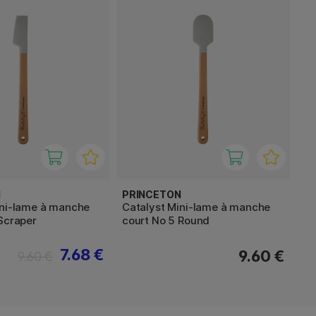
N
PRINCETON
ini-lame à manche
Catalyst Mini-lame à manche
Scraper
court No 5 Round
7.68 €
9.60 €
9.60 €