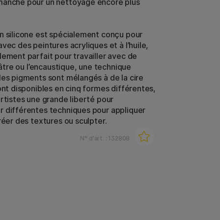
manche pour un nettoyage encore plus
n silicone est spécialement conçu pour
vec des peintures acryliques et à l’huile,
lement parfait pour travailler avec de
plâtre ou l’encaustique, une technique
les pigments sont mélangés à de la cire
ont disponibles en cinq formes différentes,
artistes une grande liberté pour
 différentes techniques pour appliquer
réer des textures ou sculpter.
N° d'art. :
132808