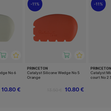
11%
11%
PRINCETON
PRINCETO
edge No 6
Catalyst Silicone Wedge No 5
Catalyst M
Orange
court No 2 
10.80 €
10.80 €
13.50 €