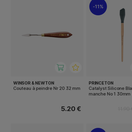
11%
WINSOR & NEWTON
PRINCETON
Couteau à peindre Nr 20 32 mm
Catalyst Silicone Bl
manche No 1 30mm 
5.20 €
11.90