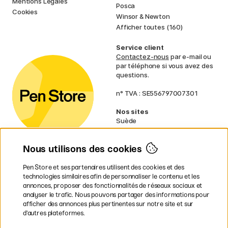
Mentions Légales
Posca
Cookies
Winsor & Newton
Afficher toutes (160)
Service client
Contactez-nous
par e-mail ou
par téléphone si vous avez des
questions.
n° TVA : SE556797007301
Nos sites
Suède
Norvège
Danemark
Nous utilisons des cookies
Finlande
Allemagne
Irlande
Pen Store et ses partenaires utilisent des cookies et des
Pays-Bas
technologies similaires afin de personnaliser le contenu et les
Royaume-Uni
annonces, proposer des fonctionnalités de réseaux sociaux et
UE
analyser le trafic. Nous pouvons partager des informations pour
afficher des annonces plus pertinentes sur notre site et sur
d’autres plateformes.
* Des
conditions de livraison
spécifiques s’appliquent aux produits