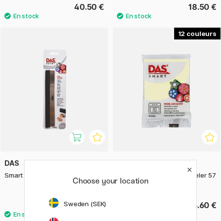
40.50 €
18.50 €
12
DAS
DAS
Smart Couteau à lame flexible
Smart Effect Argile à modeler 57
Choose your location
g
Sweden (SEK)
21.50 €
4.60 €