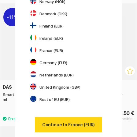
Norway (NOK)
Denmark (DKK)
11%
Finland (EUR)
Ireland (EUR)
France (EUR)
Germany (EUR)
Netherlands (EUR)
DAS
DAS
United Kingdom (GBP)
Smart Plastifiant pour argile 33
Smart Set Argile à modeler
Rest of EU (EUR)
ml
Primary 12 x 28 g
10.80 €
28.50 €
13.50 €
Continue to France (EUR)