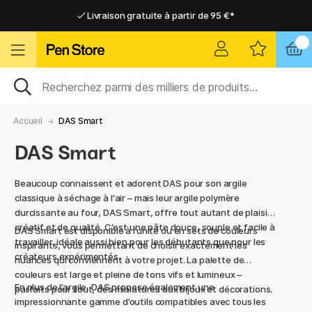
Livraison gratuite à partir de 95 €*
Livraison gratuite à partir de 95 €*
Livraison domicile ou point relais
Livraison domicile ou point relais
Accueil
DAS Smart
DAS Smart
Beaucoup connaissent et adorent DAS pour son argile
classique à séchage à l'air – mais leur argile polymère
durcissante au four, DAS Smart, offre tout autant de plaisir
créatif et de qualité. C'est une pâte douce, souple et facile à
DAS Smart est disponible à l’unité ou en sets de couleurs
travailler, idéale aussi bien pour les débutants que pour les
inspirants, vous permettant de choisir exactement les
créateurs expérimentés.
nuances qui conviennent à votre projet. La palette de
couleurs est large et pleine de tons vifs et lumineux –
En plus de l’argile, DAS propose également une
parfaits pour tout, des miniatures aux bijoux et décorations.
impressionnante gamme d’outils compatibles avec tous les