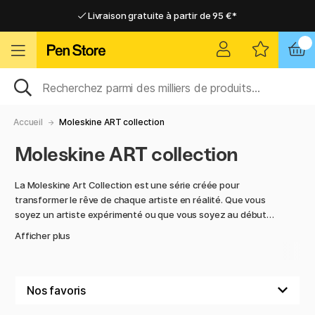
Livraison gratuite à partir de 95 €*
Livraison gratuite à partir de 95 €*
Livraison domicile ou point relais
Livraison domicile ou point relais
Accueil
Moleskine ART collection
Moleskine ART collection
La Moleskine Art Collection est une série créée pour
transformer le rêve de chaque artiste en réalité. Que vous
soyez un artiste expérimenté ou que vous soyez au début
de votre parcours créatif, la Moleskine Art Collection offre
Afficher plus
des outils conçus pour inspirer, simplifier et améliorer votre
processus artistique.
Moleskine est connu pour ses produits de haute qualité, et
la Collection Art ne fait pas exception. Avec un papier sans