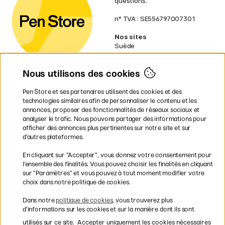
questions.
n° TVA : SE556797007301
Nos sites
Suède
Norvège
Danemark
Nous utilisons des cookies
Finlande
Allemagne
Irlande
Pen Store et ses partenaires utilisent des cookies et des
Pays-Bas
technologies similaires afin de personnaliser le contenu et les
Royaume-Uni
annonces, proposer des fonctionnalités de réseaux sociaux et
UE
analyser le trafic. Nous pouvons partager des informations pour
afficher des annonces plus pertinentes sur notre site et sur
d’autres plateformes.
* Des
conditions de livraison
spécifiques s’appliquent aux produits
En cliquant sur ”Accepter”, vous donnez votre consentement pour
volumineux.
l’ensemble des finalités. Vous pouvez choisir les finalités en cliquant
sur ”Paramètres” et vous pouvez à tout moment modifier votre
Les modes de paiement
choix dans notre politique de cookies.
Dans notre
politique de cookies
, vous trouverez plus
d’informations sur les cookies et sur la manière dont ils sont
utilisés sur ce site.
Accepter uniquement les cookies nécessaires