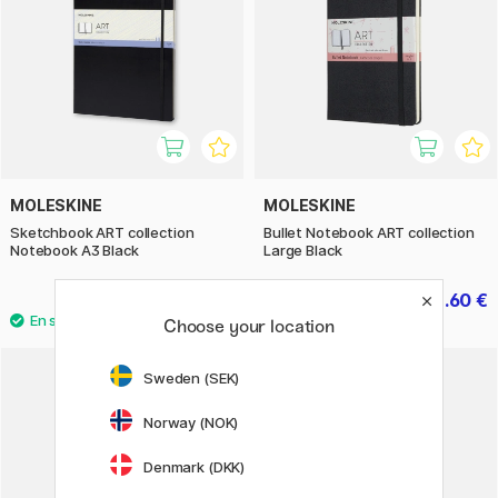
MOLESKINE
MOLESKINE
Sketchbook ART collection
Bullet Notebook ART collection
Notebook A3 Black
Large Black
46.80 €
33.60 €
58.50 €
42 €
Choose your location
Sweden (SEK)
11%
Norway (NOK)
Denmark (DKK)