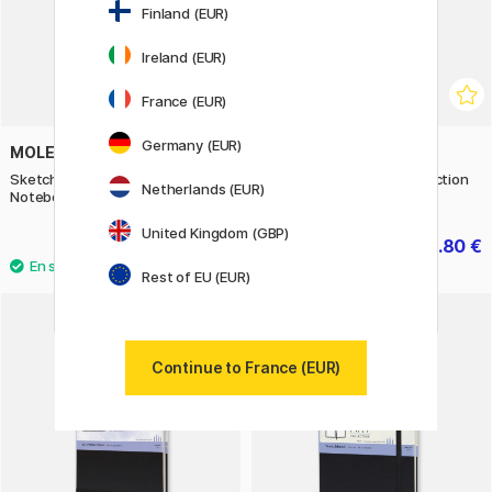
Finland (EUR)
Ireland (EUR)
France (EUR)
Germany (EUR)
MOLESKINE
MOLESKINE
Sketchbook ART collection
Music Notebook ART collection
Netherlands (EUR)
Notebook Pocket Black
Large Black
United Kingdom (GBP)
26.90 €
24.80 €
31 €
Rest of EU (EUR)
11%
Continue to France (EUR)