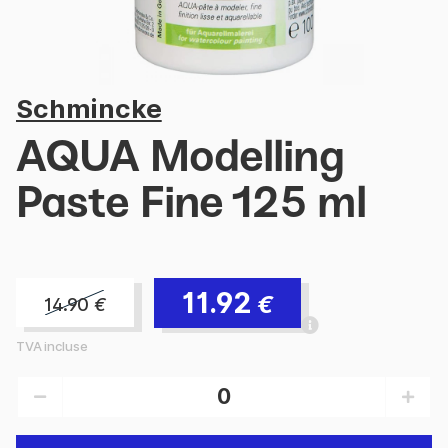
Schmincke
AQUA Modelling
Paste Fine 125 ml
11.92
€
14.90
€
TVA incluse