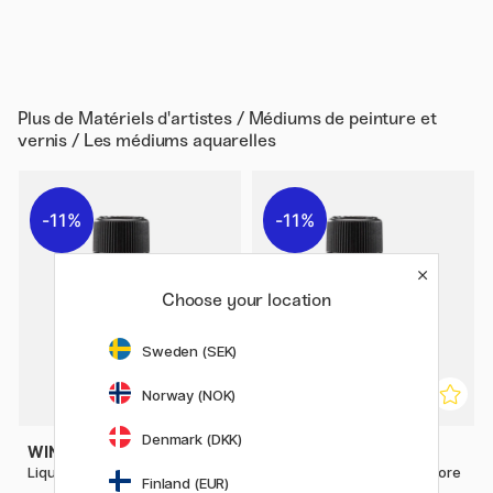
Plus de
Matériels d'artistes / Médiums de peinture et
vernis / Les médiums aquarelles
11%
11%
Choose your location
Sweden (SEK)
Norway (NOK)
Denmark (DKK)
WINSOR & NEWTON
WINSOR & NEWTON
Liquide de masquage 75 ml
Liquide de masquage incolore
Finland (EUR)
75 ml