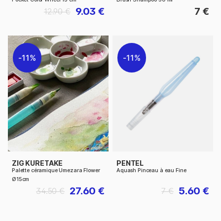
9.03 €
7 €
12.90 €
11%
11%
ZIG KURETAKE
PENTEL
Palette céramique Umezara Flower
Aquash Pinceau à eau Fine
Ø15cm
27.60 €
5.60 €
34.50 €
7 €