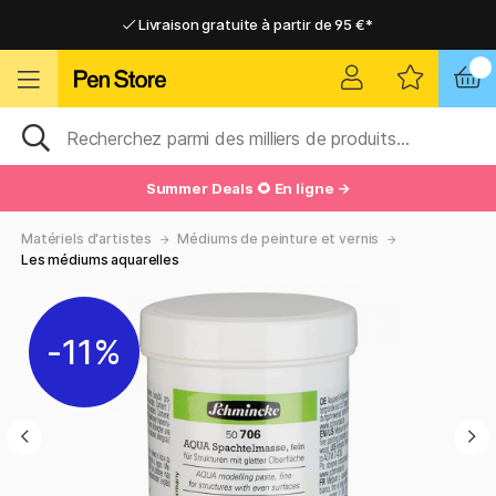
Livraison gratuite à partir de 95 €*
Livraison gratuite à partir de 95 €*
Livraison domicile ou point relais
Livraison domicile ou point relais
Summer Deals 🌻 En ligne →
Matériels d'artistes
Médiums de peinture et vernis
Les médiums aquarelles
11%