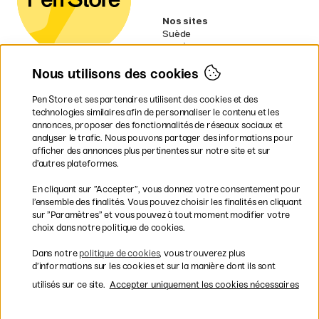
Nos sites
Suède
Norvège
Danemark
Nous utilisons des cookies
Finlande
Allemagne
Irlande
Pen Store et ses partenaires utilisent des cookies et des
Pays-Bas
technologies similaires afin de personnaliser le contenu et les
Royaume-Uni
annonces, proposer des fonctionnalités de réseaux sociaux et
UE
analyser le trafic. Nous pouvons partager des informations pour
afficher des annonces plus pertinentes sur notre site et sur
* Des
conditions de livraison
d’autres plateformes.
spécifiques s’appliquent aux produits
En cliquant sur ”Accepter”, vous donnez votre consentement pour
volumineux.
l’ensemble des finalités. Vous pouvez choisir les finalités en cliquant
sur ”Paramètres” et vous pouvez à tout moment modifier votre
Les modes de paiement
choix dans notre politique de cookies.
Dans notre
politique de cookies
, vous trouverez plus
d’informations sur les cookies et sur la manière dont ils sont
utilisés sur ce site.
Accepter uniquement les cookies nécessaires
Livraison rapide et gratuite à partir de 95 €