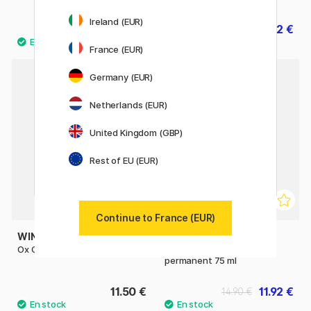
Ireland (EUR)
9.20 €
11.12 €
11.50 €
13.90 €
France (EUR)
Germany (EUR)
11%
Netherlands (EUR)
United Kingdom (GBP)
Rest of EU (EUR)
Continue to France (EUR)
WINSOR & NEWTON
WINSOR & NEWTON
Ox Gall Liquid 75 ml
Médium de masquage
permanent 75 ml
11.50 €
11.92 €
14.90 €