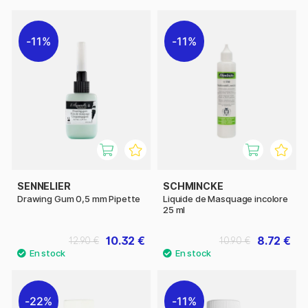
11%
11%
SENNELIER
SCHMINCKE
Drawing Gum 0,5 mm Pipette
Liquide de Masquage incolore
25 ml
10.32 €
8.72 €
12.90 €
10.90 €
22%
11%