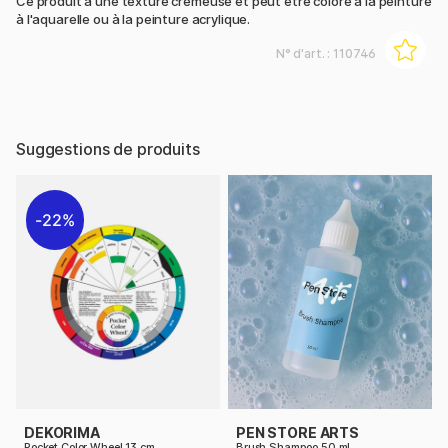
Ce produit a une texture crémeuse et peut être coloré à la peinture
à l'aquarelle ou à la peinture acrylique.
N° d'art. :
110746
Suggestions de produits
22%
DEKORIMA
PEN STORE ARTS
Pocket Color Wheel 13 cm
Brush Shampoo 50 ml