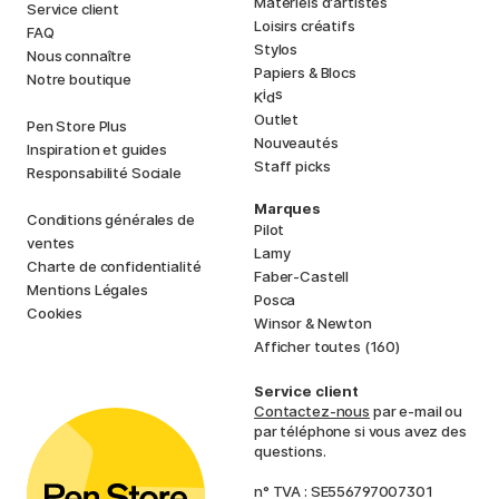
Matériels d'artistes
Service client
Loisirs créatifs
FAQ
Stylos
Nous connaître
Papiers & Blocs
Notre boutique
i
s
K
d
Outlet
Pen Store Plus
Nouveautés
Inspiration et guides
Staff picks
Responsabilité Sociale
Marques
Conditions générales de
Pilot
ventes
Lamy
Charte de confidentialité
Faber-Castell
Mentions Légales
Posca
Cookies
Winsor & Newton
Afficher toutes (160)
Service client
Contactez-nous
par e-mail ou
par téléphone si vous avez des
questions.
n° TVA : SE556797007301