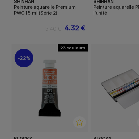
SHINHAN
SHINHAN
Peinture aquarelle Premium
Peinture aquarelle P
PWC 15 ml (Série 2)
l'unité
4.32 €
5.40 €
23
22%
BLOCKX
BLOCKX