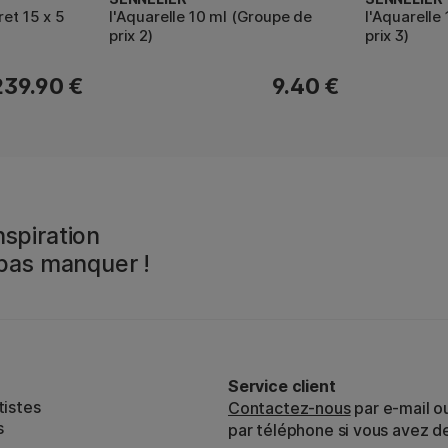
ret 15 x 5
l'Aquarelle 10 ml (Groupe de
l'Aquarelle
prix 2)
prix 3)
239.90 €
9.40 €
spiration
 pas manquer !
Service client
tistes
Contactez-nous
par e-mail o
s
par téléphone si vous avez d