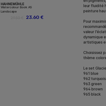
en pigments, 
HAHNEMÜHLE
leur fluidit
Watercolour Book A5
peinture ha
Landscape
23.60 €
29.50 €
Pour maximise
recommandé d
valeur l'écl
dynamique et
artistiques 
Choisissez p
thème coloré
Le set Glacie
961 blue
962 turquoi
963 green
964 brown
965 black