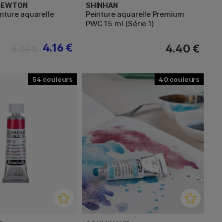
 NEWTON
SHINHAN
nture aquarelle
Peinture aquarelle Premium
PWC 15 ml (Série 1)
4.16 €
4.40 €
5.20 €
54
40