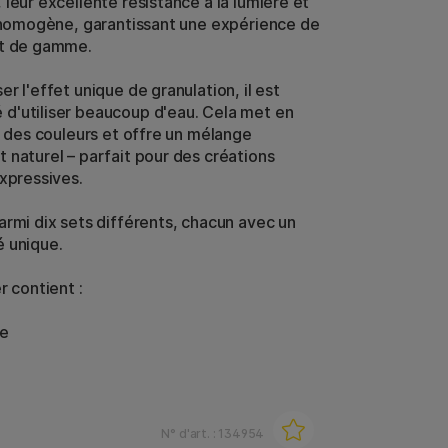
leur excellente résistance à la lumière et
é homogène, garantissant une expérience de
ut de gamme.
r l'effet unique de granulation, il est
'utiliser beaucoup d'eau. Cela met en
at des couleurs et offre un mélange
 naturel – parfait pour des créations
expressives.
armi dix sets différents, chacun avec un
 unique.
r contient :
se
N° d'art. :
134954