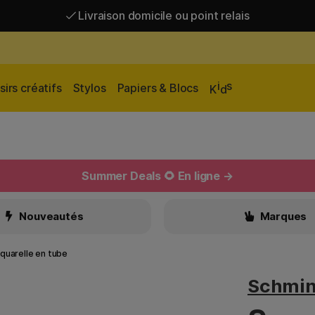
Livraison domicile ou point relais
Livraison gratuite à partir de 95 €*
Livraison domicile ou point relais
i
s
sirs créatifs
Stylos
Papiers & Blocs
K
d
Summer Deals 🌻 En ligne →
Nouveautés
Marques
quarelle en tube
Schmi