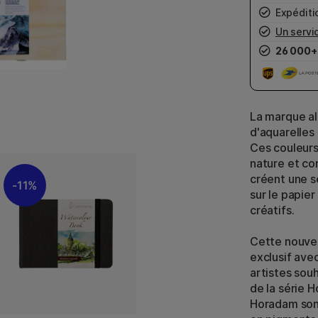
Expéditio
Un servic
26 000+
La marque a
d'aquarelles
Ces couleurs
nature et co
créent une s
11%
sur le papier
créatifs.
Cette nouvel
exclusif ave
artistes sou
de la série 
Horadam sont