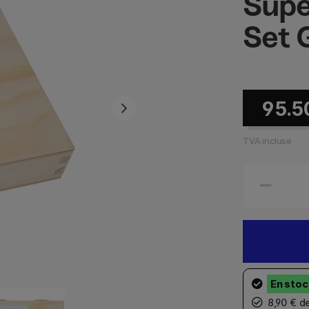
Supe
Set 
95.5
TVA incluse
8,90 € d