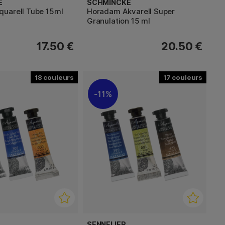
E
SCHMINCKE
uarell Tube 15ml
Horadam Akvarell Super
Granulation 15 ml
17.50 €
20.50 €
18
17
11%
SENNELIER