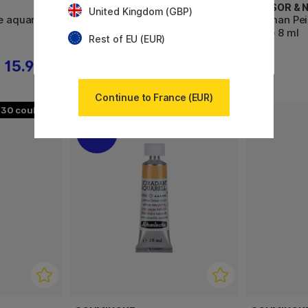
WINSOR & NEWTON
WINSOR &
United Kingdom (GBP)
e aquarelle
Professional Peinture aquarelle
Cotman Pei
Tube 14 ml (Série 4)
Tube 8 ml
Rest of EU (EUR)
15.92 €
26.60 €
Continue to France (EUR)
30
41
11%