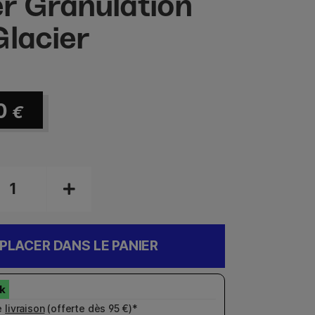
r Granulation
Glacier
0
€
PLACER DANS LE PANIER
e
livraison
(offerte dès 95 €)*