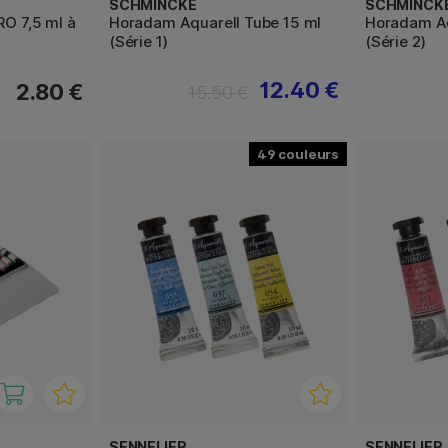
SCHMINCKE
SCHMINCK
RO 7,5 ml à
Horadam Aquarell Tube 15 ml
Horadam Aq
(Série 1)
(Série 2)
12.40 €
2.80 €
15.50 €
49
SENNELIER
SENNELIER