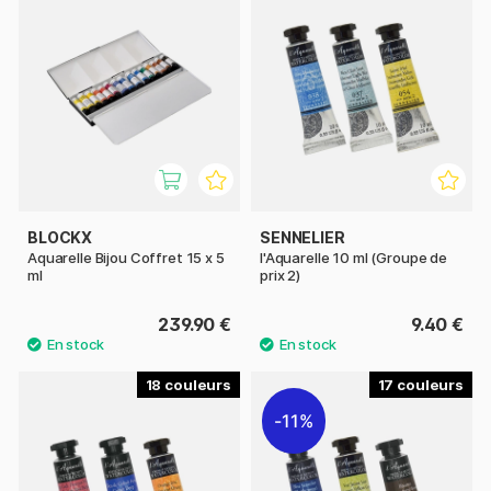
BLOCKX
SENNELIER
Aquarelle Bijou Coffret 15 x 5
l'Aquarelle 10 ml (Groupe de
ml
prix 2)
239.90 €
9.40 €
18
17
11%