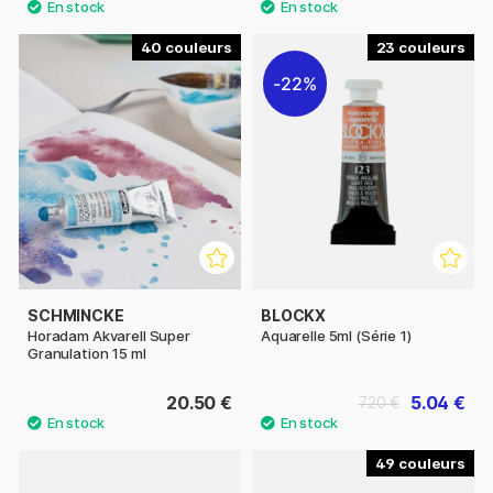
40
23
22%
SCHMINCKE
BLOCKX
Horadam Akvarell Super
Aquarelle 5ml (Série 1)
Granulation 15 ml
20.50 €
5.04 €
7.20 €
49