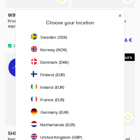
WINSOR & NEWTON
WINSOR & NEWTON
Professional Peinture
Cotman Peinture aquarelle
Choose your location
aquarelle Tube 14 ml (Série 4)
Tube 8 ml
Sweden (SEK)
26.60 €
4.16 €
5.20 €
Norway (NOK)
32
30
Denmark (DKK)
11%
Finland (EUR)
Ireland (EUR)
France (EUR)
Germany (EUR)
Netherlands (EUR)
SHINHAN
SHINHAN
United Kingdom (GBP)
Peinture aquarelle Premium
Peinture aquarelle PRO 7,5 ml