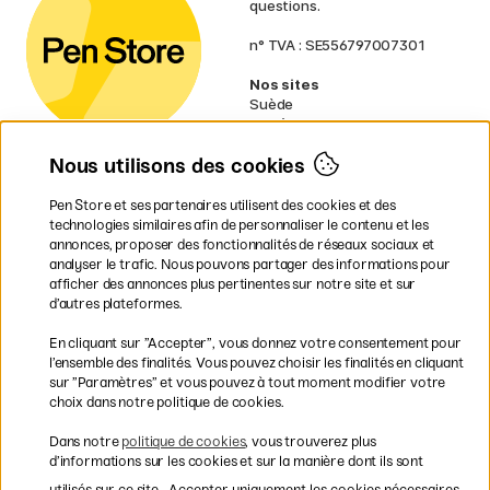
questions.
n° TVA : SE556797007301
Nos sites
Suède
Norvège
Danemark
Nous utilisons des cookies
Finlande
Allemagne
Irlande
Pen Store et ses partenaires utilisent des cookies et des
Pays-Bas
technologies similaires afin de personnaliser le contenu et les
Royaume-Uni
annonces, proposer des fonctionnalités de réseaux sociaux et
UE
analyser le trafic. Nous pouvons partager des informations pour
afficher des annonces plus pertinentes sur notre site et sur
* Des
conditions de livraison
d’autres plateformes.
spécifiques s’appliquent aux produits
En cliquant sur ”Accepter”, vous donnez votre consentement pour
volumineux.
l’ensemble des finalités. Vous pouvez choisir les finalités en cliquant
sur ”Paramètres” et vous pouvez à tout moment modifier votre
Les modes de paiement
choix dans notre politique de cookies.
Dans notre
politique de cookies
, vous trouverez plus
d’informations sur les cookies et sur la manière dont ils sont
utilisés sur ce site.
Accepter uniquement les cookies nécessaires