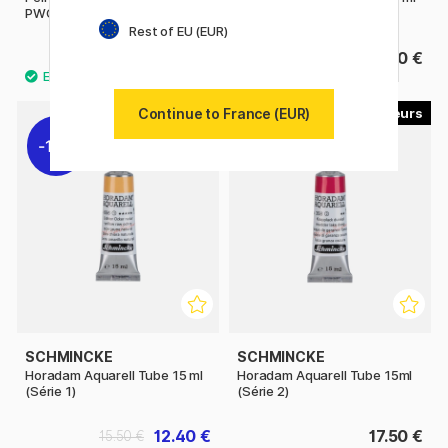
PWC 15 ml (Série 2)
à l'unité
Rest of EU (EUR)
4.32 €
2.80 €
5.40 €
Continue to France (EUR)
41
54
11%
SCHMINCKE
SCHMINCKE
Horadam Aquarell Tube 15 ml
Horadam Aquarell Tube 15ml
(Série 1)
(Série 2)
12.40 €
17.50 €
15.50 €