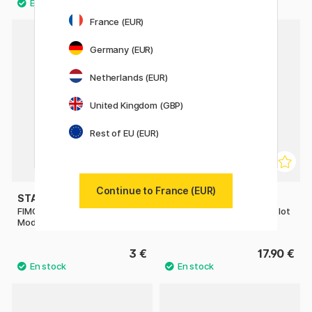
France (EUR)
23
Germany (EUR)
Netherlands (EUR)
United Kingdom (GBP)
Rest of EU (EUR)
Continue to France (EUR)
STAEDTLER
STAEDTLER
FIMO Kids Oven-hardening
FIMO Kids Argile à modeler lot
Modelling Clay 42 g
de 6 Basic colours
3 €
17.90 €