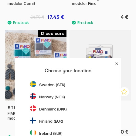
modeler Cernit
modeler Fimo
17.43 €
4 €
24.90 €
12
Choose your location
Sweden (SEK)
Norway (NOK)
STAEDTLER
STAEDTLER
Denmark (DKK)
FIMO Effect 56 g Pâte à
FIMO Soft lot de 12
modeler Fimo
Finland (EUR)
De 3.30 €
19.90 €
Ireland (EUR)