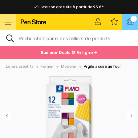
Livraison gratuite à partir de 95 €*
Livraison gratuite à partir de 95 €*
Livraison domicile ou point relais
Livraison domicile ou point relais
Summer Deals 🌻 En ligne →
Loisirs créatifs
Former
Modeler
Argile à cuire au four