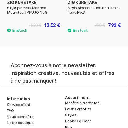
ZIG KURETAKE
ZIG KURETAKE
Stylo pinceau Mannen
Stylo pinceau Fude Pen Hoso-
Mouhitsu TAKUJO No.8
Taku No.7
13.52 €
7.92 €
16.90 €
9.90 €
Abonnez-vous à notre newsletter.
Inspiration créative, nouveautés et offres
à ne pas manquer !
Assortiment
Information
Matériels d'artistes
Service client
Loisirs créatifs
FAQ
Stylos
Nous connaître
Papiers & Blocs
Notre boutique
i
s
K
d