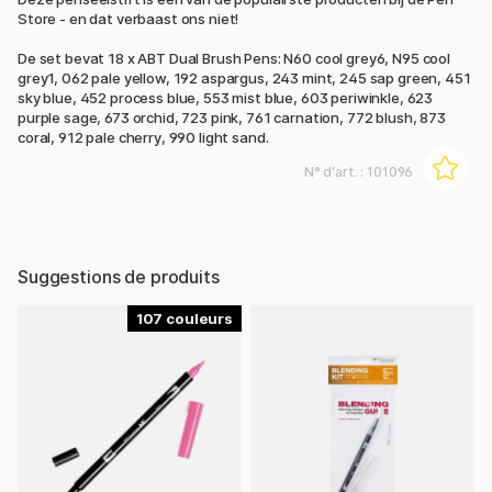
Store - en dat verbaast ons niet!
De set bevat 18 x ABT Dual Brush Pens: N60 cool grey6, N95 cool
grey1, 062 pale yellow, 192 aspargus, 243 mint, 245 sap green, 451
sky blue, 452 process blue, 553 mist blue, 603 periwinkle, 623
purple sage, 673 orchid, 723 pink, 761 carnation, 772 blush, 873
coral, 912 pale cherry, 990 light sand.
N° d'art. :
101096
Suggestions de produits
107