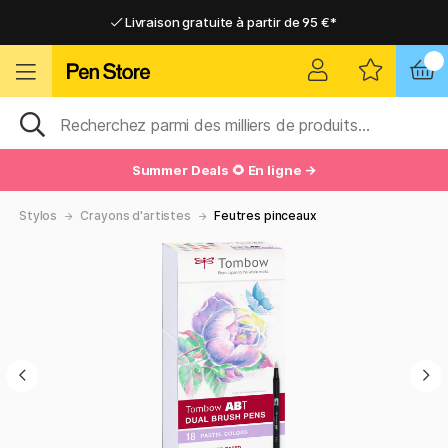
Livraison gratuite à partir de 95 €*
Livraison gratuite à partir de 95 €*
Livraison domicile ou point relais
Livraison domicile ou point relais
Summer Deals 🌻 En ligne →
Stylos
Crayons d'artistes
Feutres pinceaux