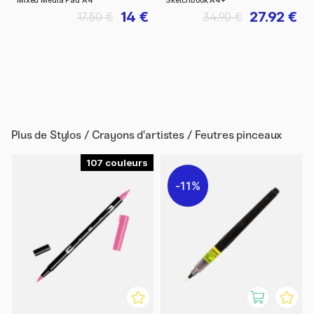
Mixed Media Pad A4
Sketchbook A4+
14 €
27.92 €
17.50 €
34.90 €
Plus de
Stylos / Crayons d'artistes / Feutres pinceaux
107
11%