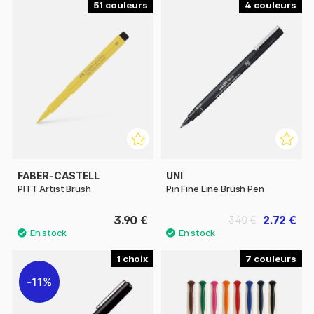
51
4
FABER-CASTELL
UNI
PITT Artist Brush
Pin Fine Line Brush Pen
3.90 €
2.72 €
3.40 €
1
7
11%