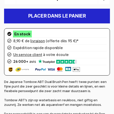
PLACER DANS LE PANIER
8,90 € de
livraison
(offerte dès 95 €)*
Expédition rapide disponible
Un service client
à votre écoute
26 000+
avis
De Japanse Tombow ABT Dual Brush Pen heeft twee punten: een
fijne punt die zeer geschikt is voor kleine details en lijnen, en een
flexibele penseelpunt die zeer zacht maar duurzaam is.
Tombow ABT's zijn op waterbasis en reukloos, niet giftig en
zuurvrij. Ze werken net als aquarelverf en mengen moeiteloos.
Deze penseelstift is een van de populairste producten bij de Pen