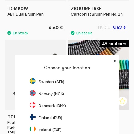
TOMBOW
ZIG KURETAKE
ABT Dual Brush Pen
Cartoonist Brush Pen No. 24
4.60 €
9.52 €
11.90 €
49
Choose your location
Sweden (SEK)
Norway (NOK)
Denmark (DKK)
TOMBOW
SAKURA
Finland (EUR)
Feutre de calligraphie
Koi Coloring Brush Pen à
Fudenosuke Pointe pinceau
l'unité
Ireland (EUR)
souple