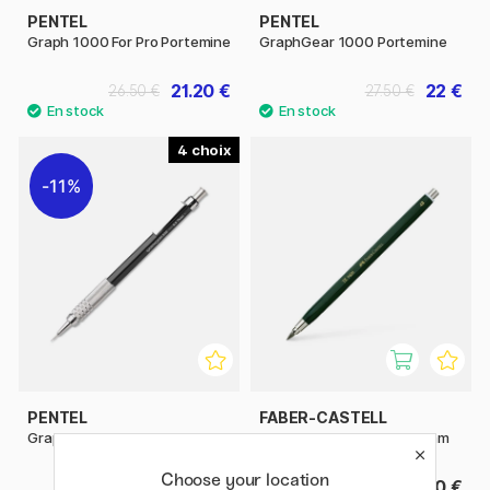
PENTEL
PENTEL
Graph 1000 For Pro Portemine
GraphGear 1000 Portemine
21.20 €
22 €
26.50 €
27.50 €
4
11%
PENTEL
FABER-CASTELL
GraphGear 500 Portemine
TK 9400 Portemine 3,15 mm
Choose your location
9.52 €
15.50 €
11.90 €