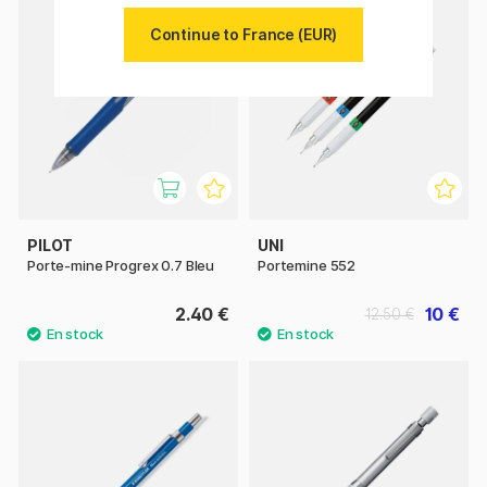
11%
Continue to France (EUR)
PILOT
UNI
Porte-mine Progrex 0.7 Bleu
Portemine 552
2.40 €
10 €
12.50 €