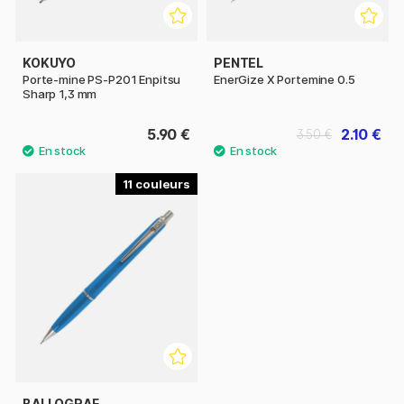
KOKUYO
PENTEL
Porte-mine PS-P201 Enpitsu
EnerGize X Portemine 0.5
Sharp 1,3 mm
5.90 €
2.10 €
3.50 €
11
BALLOGRAF