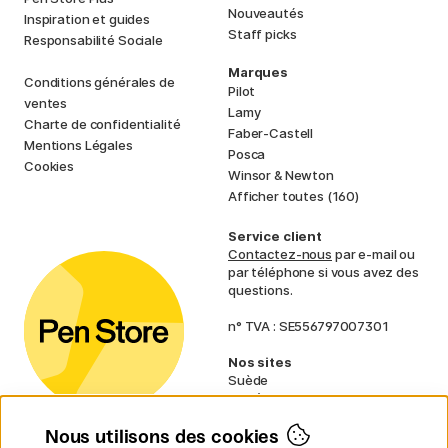
Nouveautés
Inspiration et guides
Staff picks
Responsabilité Sociale
Marques
Conditions générales de
Pilot
ventes
Lamy
Charte de confidentialité
Faber-Castell
Mentions Légales
Posca
Cookies
Winsor & Newton
Afficher toutes (160)
Service client
Contactez-nous
par e-mail ou
par téléphone si vous avez des
questions.
n° TVA : SE556797007301
Nos sites
Suède
Norvège
Danemark
Nous utilisons des cookies
Finlande