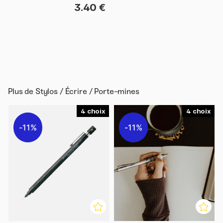
3.40 €
Plus de
Stylos / Écrire / Porte-mines
4
4
11%
11%