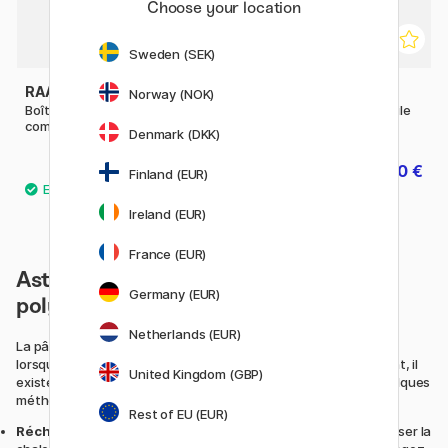
Choose your location
Sweden (SEK)
RAACO
DAS
Norway (NOK)
Boîte de rangement à 14
Smart Plastifiant pour argile
compartiments
33 ml
Denmark (DKK)
16.50 €
10.80 €
13.50 €
Finland (EUR)
Ireland (EUR)
France (EUR)
Astuces pour restaurer une pâte
Germany (EUR)
polymère dure
Netherlands (EUR)
La pâte polymère peut devenir dure et difficile à travailler
lorsqu’elle a été mal conservée ou qu’elle a vieilli. Heureusement, il
United Kingdom (GBP)
existe plusieurs façons de lui redonner sa souplesse. Voici quelques
méthodes efficaces :
Rest of EU (EUR)
Réchauffez la pâte :
Tenez la pâte dans vos mains afin d’utiliser la