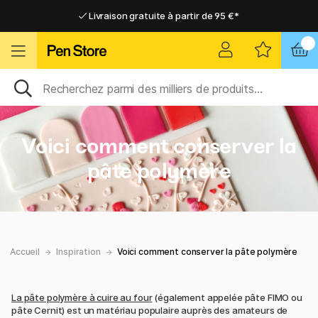
Livraison gratuite à partir de 95 €*
Livraison gratuite à partir de 95 €*
Livraison domicile ou point relais
Livraison domicile ou point relais
Voici comment conserver la
pâte polymère
Accueil
Inspiration
Voici comment conserver la pâte polymère
La pâte polymère à cuire au four
(également appelée pâte FIMO ou
pâte Cernit) est un matériau populaire auprès des amateurs de