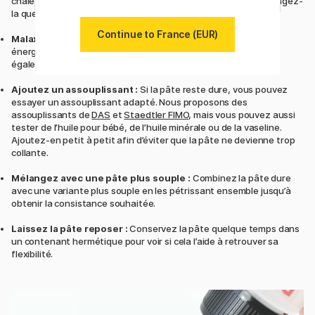
chaleur du corps ou placez-la dans un sachet plastique et plongez-
la quelques minutes dans de l’eau chaude.
Continue to France (EUR)
Malaxez la pâte :
Travaillez la pâte en la pétrissant
énergiquement. Une machine à pâtes ou un rouleau peut
également aider à la rendre plus souple.
Ajoutez un assouplissant :
Si la pâte reste dure, vous pouvez
essayer un assouplissant adapté. Nous proposons des
assouplissants de
DAS
et
Staedtler FIMO
, mais vous pouvez aussi
tester de l’huile pour bébé, de l’huile minérale ou de la vaseline.
Ajoutez-en petit à petit afin d’éviter que la pâte ne devienne trop
collante.
Mélangez avec une pâte plus souple :
Combinez la pâte dure
avec une variante plus souple en les pétrissant ensemble jusqu’à
obtenir la consistance souhaitée.
Laissez la pâte reposer :
Conservez la pâte quelque temps dans
un contenant hermétique pour voir si cela l’aide à retrouver sa
flexibilité.