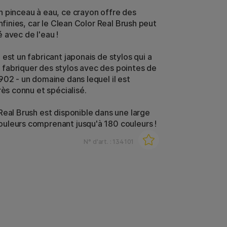
 pinceau à eau, ce crayon offre des
infinies, car le Clean Color Real Brush peut
 avec de l'eau !
est un fabricant japonais de stylos qui a
abriquer des stylos avec des pointes de
902 - un domaine dans lequel il est
rès connu et spécialisé.
Real Brush est disponible dans une large
leurs comprenant jusqu'à 180 couleurs !
N° d'art. :
134101