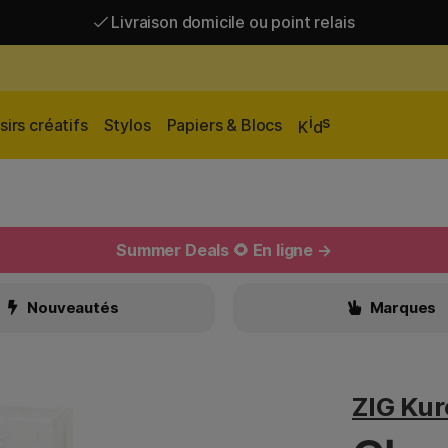
Livraison domicile ou point relais
Livraison gratuite à partir de 95 €*
Livraison domicile ou point relais
i
s
sirs créatifs
Stylos
Papiers & Blocs
K
d
Summer Deals 🌻 En ligne →
Nouveautés
Marques
ZIG Ku