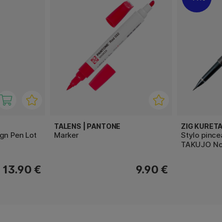
TALENS | PANTONE
ZIG KURET
gn Pen Lot
Marker
Stylo pinc
TAKUJO No
13.90 €
9.90 €