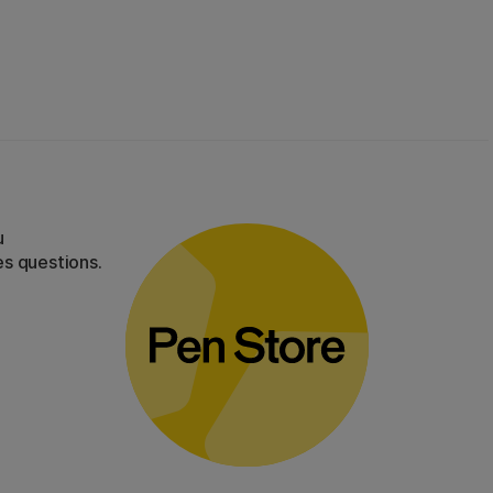
u
es questions.