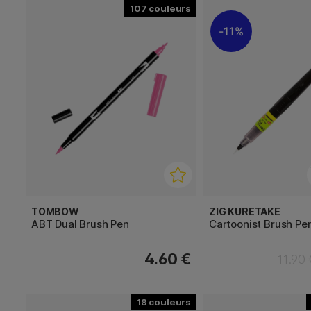
107
11%
TOMBOW
ZIG KURETAKE
ABT Dual Brush Pen
Cartoonist Brush Pe
4.60 €
11.90
18