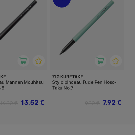
AKE
ZIG KURETAKE
eau Mannen Mouhitsu
Stylo pinceau Fude Pen Hoso-
.8
Taku No.7
13.52 €
7.92 €
16.90 €
9.90 €