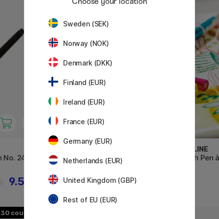
Choose your location
49
Sweden (SEK)
Norway (NOK)
Denmark (DKK)
Finland (EUR)
Ireland (EUR)
France (EUR)
Germany (EUR)
SAKURA
ECOLINE
n No. 24
Koi Coloring Brush Pen à l'unité
Brush Pen à
Netherlands (EUR)
9.52 €
United Kingdom (GBP)
3.40 €
 €
Rest of EU (EUR)
30
51