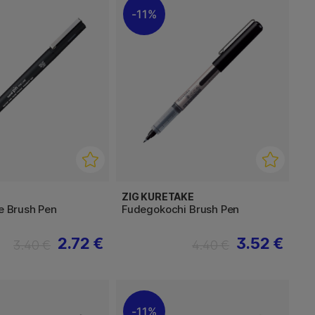
11%
ZIG KURETAKE
ne Brush Pen
Fudegokochi Brush Pen
2.72 €
3.52 €
3.40 €
4.40 €
11%