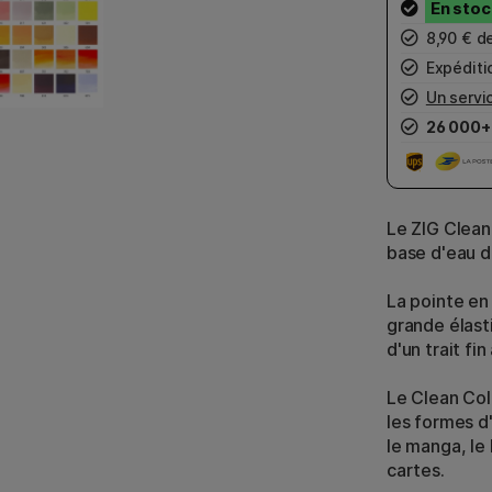
8,90 € d
Expéditio
Un servic
26 000+
Le ZIG Clean
base d'eau d
La pointe en 
grande élast
d'un trait fi
Le Clean Col
les formes d'
le manga, le 
cartes.