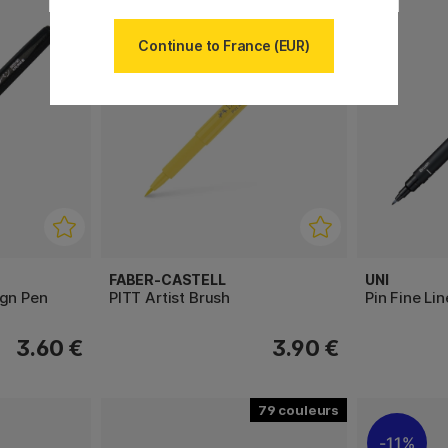
Continue to France (EUR)
FABER-CASTELL
UNI
ign Pen
PITT Artist Brush
Pin Fine Li
3.60 €
3.90 €
79
11%