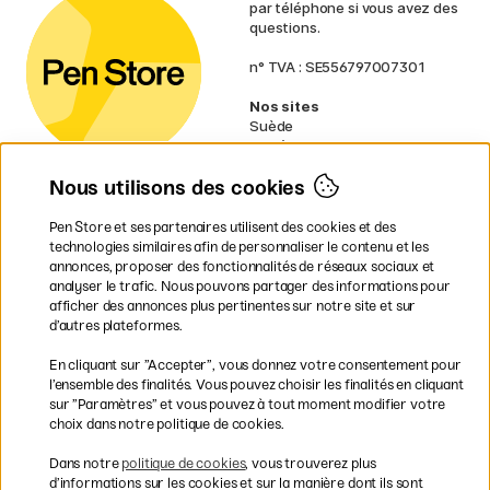
par téléphone si vous avez des
questions.
n° TVA : SE556797007301
Nos sites
Suède
Norvège
Danemark
Nous utilisons des cookies
Finlande
Allemagne
Irlande
Pen Store et ses partenaires utilisent des cookies et des
Pays-Bas
technologies similaires afin de personnaliser le contenu et les
Royaume-Uni
annonces, proposer des fonctionnalités de réseaux sociaux et
UE
analyser le trafic. Nous pouvons partager des informations pour
afficher des annonces plus pertinentes sur notre site et sur
* Des
conditions de livraison
d’autres plateformes.
spécifiques s’appliquent aux produits
En cliquant sur ”Accepter”, vous donnez votre consentement pour
volumineux.
l’ensemble des finalités. Vous pouvez choisir les finalités en cliquant
sur ”Paramètres” et vous pouvez à tout moment modifier votre
Les modes de paiement
choix dans notre politique de cookies.
Dans notre
politique de cookies
, vous trouverez plus
d’informations sur les cookies et sur la manière dont ils sont