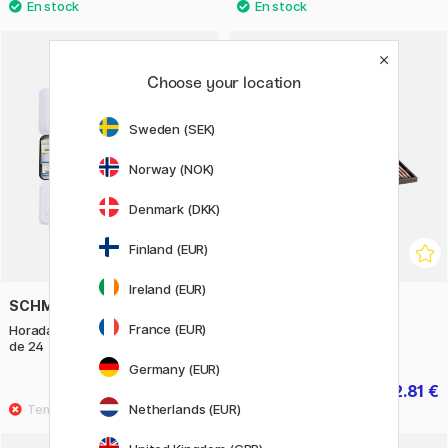
Choose your location
Sweden (SEK)
Norway (NOK)
Denmark (DKK)
Finland (EUR)
Ireland (EUR)
SCHMINCKE
CARAN D'ACHE
France (EUR)
Horadam Aquarell Half Pans lot
Luminance 6901 Lot de 76
de 24
Coffret en bois
Germany (EUR)
175.50 €
432.81 €
480.90 €
Netherlands (EUR)