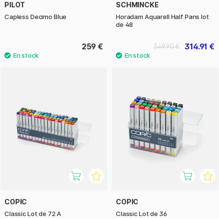
PILOT
SCHMINCKE
Capless Decimo Blue
Horadam Aquarell Half Pans lot
de 48
259 €
314.91 €
349.90 €
COPIC
COPIC
Classic Lot de 72 A
Classic Lot de 36