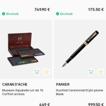
749.90 €
175.50 €
CARAN D'ACHE
PARKER
Museum Aquarelle Lot de 76
Duofold Centennial Stylo-plume
Coffret en bois
Black
449 €
999.50 €