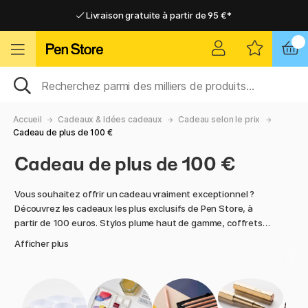
Livraison gratuite à partir de 95 €*
Livraison gratuite à partir de 95 €*
Livraison domicile ou point relais
Livraison domicile ou point relais
Accueil
Cadeaux & Idées cadeaux
Cadeau selon le prix
Cadeau de plus de 100 €
Cadeau de plus de 100 €
Vous souhaitez offrir un cadeau vraiment exceptionnel ?
Découvrez les cadeaux les plus exclusifs de Pen Store, à
partir de 100 euros. Stylos plume haut de gamme, coffrets
artistiques, accessoires de bureau élégants et objets design
Afficher plus
qui durent dans le temps et font forte impression. Idéal pour
ceux qui apprécient la qualité et les belles finitions.