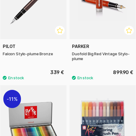
PILOT
PARKER
Falcon Stylo-plume Bronze
Duofold Big Red Vintage Stylo-
plume
339 €
899.90 €
11%