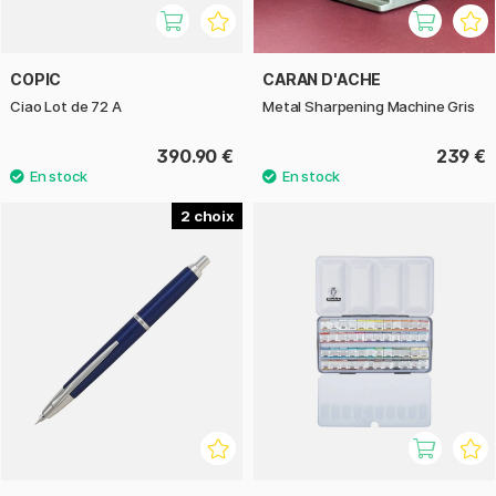
COPIC
CARAN D'ACHE
Ciao Lot de 72 A
Metal Sharpening Machine Gris
390.90 €
239 €
2