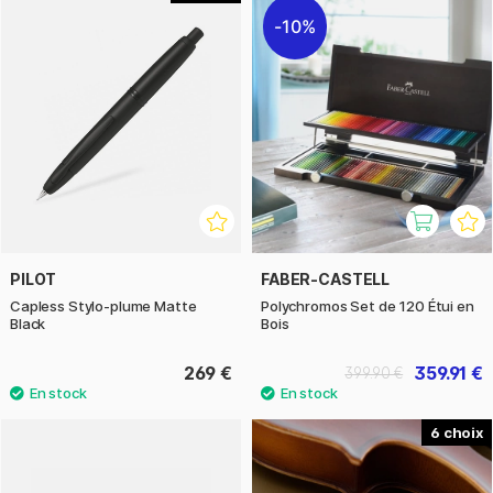
10%
PILOT
FABER-CASTELL
Capless Stylo-plume Matte
Polychromos Set de 120 Étui en
Black
Bois
269 €
359.91 €
399.90 €
6