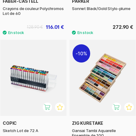
FABER-CASTELL
PARKER
Crayons de couleur Polychromos
Sonnet Black/Gold Stylo-plume
Lot de 60
116.01 €
272.90 €
128.90 €
10%
COPIC
ZIG KURETAKE
Sketch Lot de 72 A
Gansai Tambi Aquarelle
Ensemble de 100