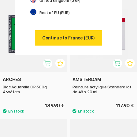
United Kingdom (GBP)
Rest of EU (EUR)
Continue to France (EUR)
ARCHES
AMSTERDAM
Bloc Aquarelle CP 300g
Peinture acrylique Standard lot
46x61cm
de 48 x 20 ml
189.90 €
117.90 €