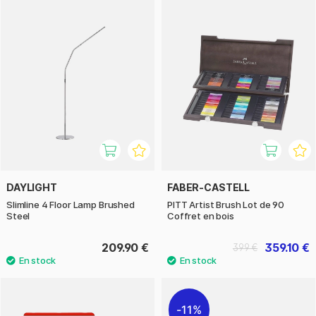
DAYLIGHT
FABER-CASTELL
Slimline 4 Floor Lamp Brushed
PITT Artist Brush Lot de 90
Steel
Coffret en bois
209.90 €
359.10 €
399 €
11%