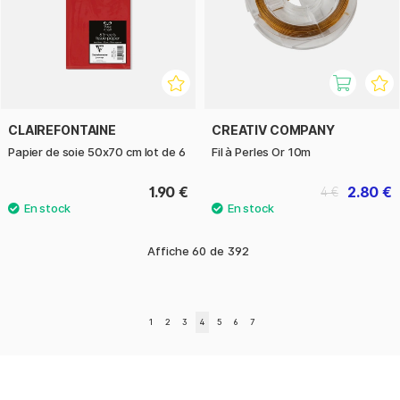
CLAIREFONTAINE
CREATIV COMPANY
Papier de soie 50x70 cm lot de 6
Fil à Perles Or 10m
1.90 €
2.80 €
4 €
Affiche
60
de
392
1
2
3
4
5
6
7