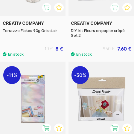
CREATIV COMPANY
CREATIV COMPANY
Terrazzo Flakes 90g Gris clair
DIY-kit Fleurs en papier crêpé
Set 2
8 €
7.60 €
10 €
9.50 €
11%
30%