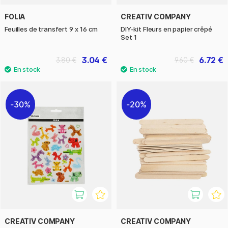
FOLIA
CREATIV COMPANY
Feuilles de transfert 9 x 16 cm
DIY-kit Fleurs en papier crêpé
Set 1
3.04 €
6.72 €
3.80 €
9.60 €
30%
20%
CREATIV COMPANY
CREATIV COMPANY