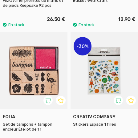
FIMO Air Empreintes de mains et
Bucket With Craft
de pieds Keepsake 92 pcs
26.50 €
12.90 €
30%
FOLIA
CREATIV COMPANY
Set de tampons + tampon
Stickers Espace 1 filles
encreur Été lot de 11