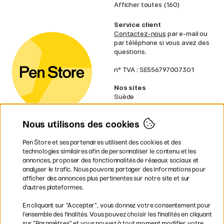
Afficher toutes (160)
Service client
Contactez-nous
par e-mail ou
par téléphone si vous avez des
questions.
n° TVA : SE556797007301
Nos sites
Suède
Norvège
Danemark
Nous utilisons des cookies
Finlande
Allemagne
Irlande
Pen Store et ses partenaires utilisent des cookies et des
Pays-Bas
technologies similaires afin de personnaliser le contenu et les
Royaume-Uni
annonces, proposer des fonctionnalités de réseaux sociaux et
UE
analyser le trafic. Nous pouvons partager des informations pour
afficher des annonces plus pertinentes sur notre site et sur
d’autres plateformes.
* Des
conditions de livraison
spécifiques s’appliquent aux produits
En cliquant sur ”Accepter”, vous donnez votre consentement pour
volumineux.
l’ensemble des finalités. Vous pouvez choisir les finalités en cliquant
sur ”Paramètres” et vous pouvez à tout moment modifier votre