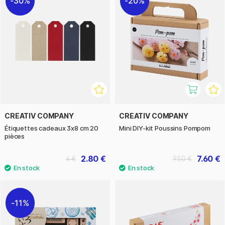
30%
20%
CREATIV COMPANY
CREATIV COMPANY
Étiquettes cadeaux 3x8 cm 20
Mini DIY-kit Poussins Pompom
pièces
2.80 €
7.60 €
4 €
9.50 €
11%