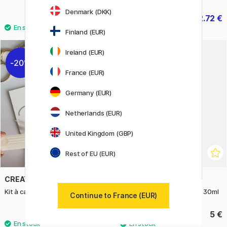
Denmark (DKK)
4.16 €
2.72 €
5.20 €
3.40 €
Finland (EUR)
Ireland (EUR)
20%
France (EUR)
Germany (EUR)
Netherlands (EUR)
United Kingdom (GBP)
Rest of EU (EUR)
CREATIV COMPANY
3M
Kit à cacheter Nacré
Scotch Gel-colle Universel 30ml
Continue to France (EUR)
13.20 €
5 €
16.50 €