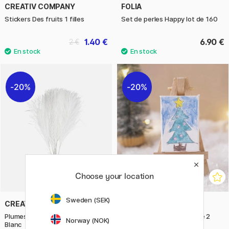
CREATIV COMPANY
FOLIA
Stickers Des fruits 1 filles
Set de perles Happy lot de 160
1.40 €
6.90 €
2 €
20%
20%
Choose your location
Sweden (SEK)
CREATIV COMPANY
CREATIV COMPANY
Plumes artificielles lot de 10
Canvas Mini 6x4 cm Lot de 2
Norway (NOK)
Blanc