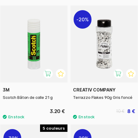
20%
3M
CREATIV COMPANY
Scotch Bâton de colle 21 g
Terrazzo Flakes 90g Gris foncé
3.20 €
8 €
10 €
5