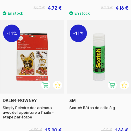
4.72 €
4.16 €
5.90 €
5.20 €
11%
11%
DALER-ROWNEY
3M
Simply Peindre des animaux
Scotch Bâton de colle 8 g
avec de la peinture à l'huile -
étape par étape
13.20 €
1.44 €
16.50 €
1.80 €