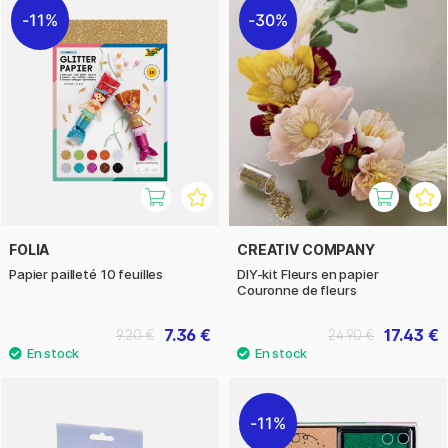
11%
30%
FOLIA
CREATIV COMPANY
Papier pailleté 10 feuilles
DIY-kit Fleurs en papier
Couronne de fleurs
7.36 €
17.43 €
9.20 €
24.90 €
11%