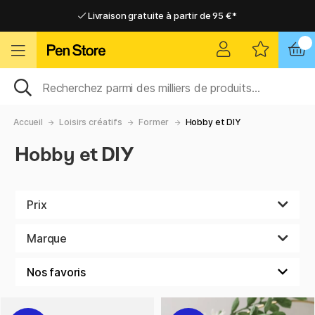
Livraison gratuite à partir de 95 €*
Livraison gratuite à partir de 95 €*
Livraison domicile ou point relais
Livraison domicile ou point relais
Accueil
Loisirs créatifs
Former
Hobby et DIY
Hobby et DIY
Prix
Marque