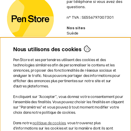
par téléphone si vous avez des
questions.
n° TVA : SE556797007301
Nos sites
Suède
Norvège
Danemark
Nous utilisons des cookies
Finlande
Allemagne
Irlande
Pen Store et ses partenaires utilisent des cookies et des
Pays-Bas
technologies similaires afin de personnaliser le contenu et les
Royaume-Uni
annonces, proposer des fonctionnalités de réseaux sociaux et
UE
analyser le trafic. Nous pouvons partager des informations pour
afficher des annonces plus pertinentes sur notre site et sur
d’autres plateformes.
* Des
conditions de livraison
spécifiques s’appliquent aux produits
En cliquant sur ”Accepter”, vous donnez votre consentement pour
volumineux.
l’ensemble des finalités. Vous pouvez choisir les finalités en cliquant
sur ”Paramètres” et vous pouvez à tout moment modifier votre
Les modes de paiement
choix dans notre politique de cookies.
Dans notre
politique de cookies
, vous trouverez plus
d’informations sur les cookies et sur la manière dont ils sont