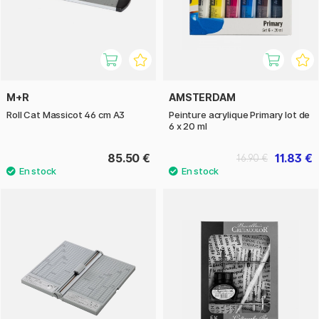
M+R
AMSTERDAM
Roll Cat Massicot 46 cm A3
Peinture acrylique Primary lot de
6 x 20 ml
85.50 €
11.83 €
16.90 €