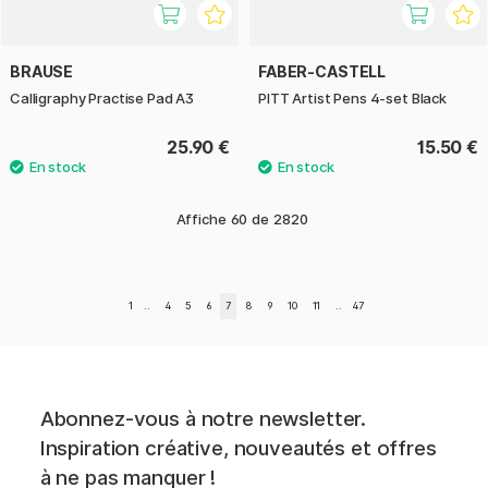
BRAUSE
FABER-CASTELL
Calligraphy Practise Pad A3
PITT Artist Pens 4-set Black
25.90 €
15.50 €
Affiche
60
de
2820
1
..
4
5
6
7
8
9
10
11
..
47
Abonnez-vous à notre newsletter.
Inspiration créative, nouveautés et offres
à ne pas manquer !