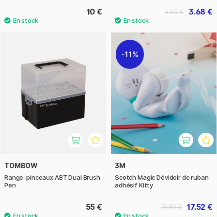
10 €
3.68 €
4.60 €
11%
TOMBOW
3M
Range-pinceaux ABT Dual Brush
Scotch Magic Dévidoir de ruban
Pen
adhésif Kitty
55 €
17.52 €
21.90 €