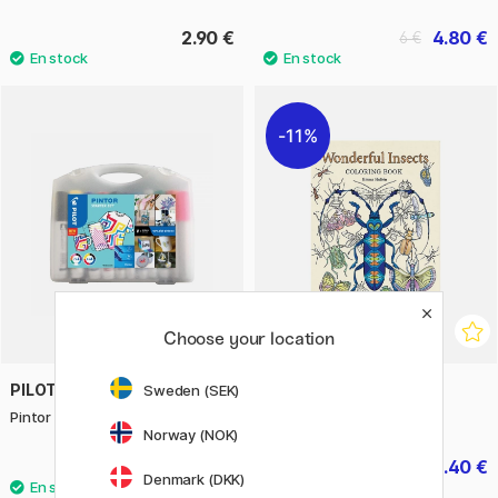
2.90 €
4.80 €
6 €
11%
Choose your location
PILOT
BOOKS
Sweden (SEK)
Pintor Starter Set x 11
Wonderful Insects
Norway (NOK)
35.50 €
8.40 €
10.50 €
Denmark (DKK)