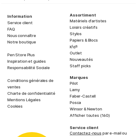
Assortiment
Information
Matériels d'artistes
Service client
Loisirs créatifs
FAQ
Stylos
Nous connaître
Papiers & Blocs
Notre boutique
i
s
K
d
Outlet
Pen Store Plus
Nouveautés
Inspiration et guides
Staff picks
Responsabilité Sociale
Marques
Conditions générales de
Pilot
ventes
Lamy
Charte de confidentialité
Faber-Castell
Mentions Légales
Posca
Cookies
Winsor & Newton
Afficher toutes (160)
Service client
Contactez-nous
par e-mail ou