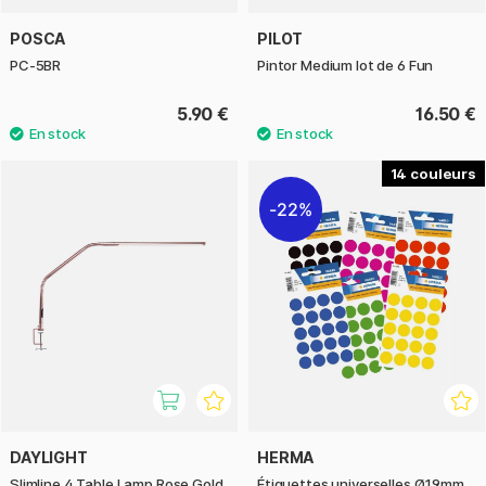
POSCA
PILOT
PC-5BR
Pintor Medium lot de 6 Fun
5.90 €
16.50 €
14
22%
DAYLIGHT
HERMA
Slimline 4 Table Lamp Rose Gold
Étiquettes universelles Ø19mm