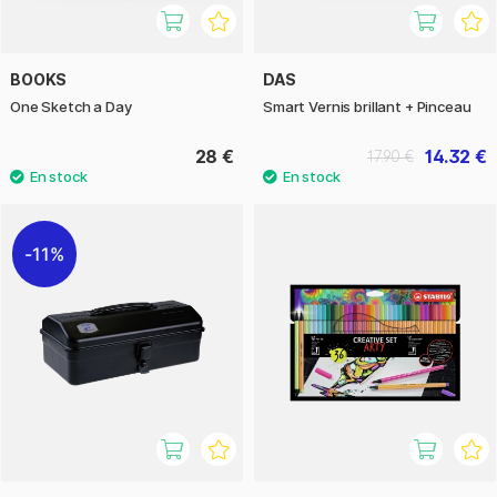
BOOKS
DAS
One Sketch a Day
Smart Vernis brillant + Pinceau
28 €
14.32 €
17.90 €
11%