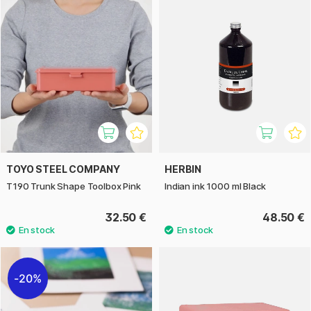
TOYO STEEL COMPANY
HERBIN
T190 Trunk Shape Toolbox Pink
Indian ink 1000 ml Black
32.50 €
48.50 €
20%