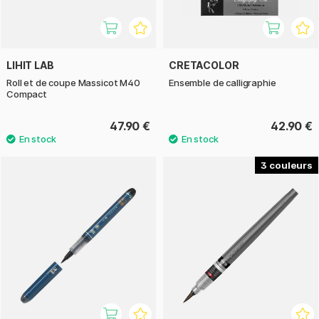
LIHIT LAB
CRETACOLOR
Roll et de coupe Massicot M40
Ensemble de calligraphie
Compact
47.90 €
42.90 €
3