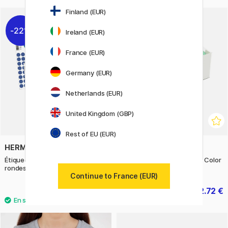
Finland (EUR)
14
22%
11%
Ireland (EUR)
France (EUR)
Germany (EUR)
Netherlands (EUR)
United Kingdom (GBP)
Rest of EU (EUR)
HERMA
MT
Étiquettes universelles Ø13mm
Washi-band Gift Box Light Color
rondes 240 pcs
Continue to France (EUR)
1.96 €
32.72 €
2.80 €
40.90 €