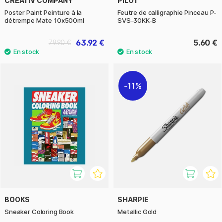
CREATIV COMPANY
PILOT
Poster Paint Peinture à la
Feutre de calligraphie Pinceau P-
détrempe Mate 10x500ml
SVS-30KK-B
63.92 €
5.60 €
79.90 €
11%
BOOKS
SHARPIE
Sneaker Coloring Book
Metallic Gold