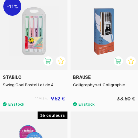
11%
STABILO
BRAUSE
Swing Cool Pastel Lot de 4
Calligraphy set Calligraphie
9.52 €
33.50 €
11.90 €
36