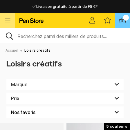
Livraison gratuite à partir de 95 €*
Livraison gratuite à partir de 95 €*
Livraison domicile ou point relais
Livraison domicile ou point relais
Accueil
Loisirs créatifs
Loisirs créatifs
Marque
Prix
5