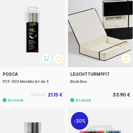
POSCA
LEUCHTTURM1917
PCF-350 Metallic lot de 3
Book Box
21.15 €
33.90 €
23.50 €
30%