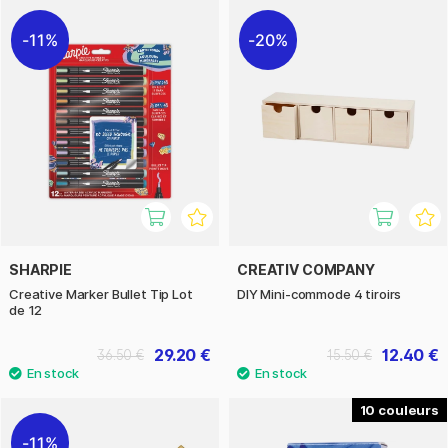
11%
20%
SHARPIE
CREATIV COMPANY
Creative Marker Bullet Tip Lot
DIY Mini-commode 4 tiroirs
de 12
29.20 €
12.40 €
36.50 €
15.50 €
10
11%