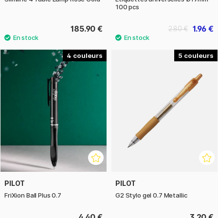
100 pcs
185.90 €
1.96 €
2.80 €
4
5
PILOT
PILOT
FriXion Ball Plus 0.7
G2 Stylo gel 0.7 Metallic
4.40 €
3.20 €