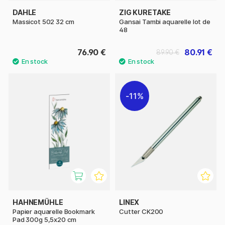
DAHLE
ZIG KURETAKE
Massicot 502 32 cm
Gansai Tambi aquarelle lot de
48
76.90 €
80.91 €
89.90 €
11%
HAHNEMÜHLE
LINEX
Papier aquarelle Bookmark
Cutter CK200
Pad 300g 5,5x20 cm