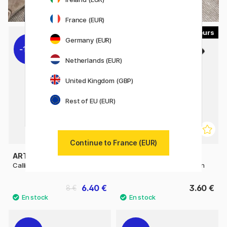
France (EUR)
30
Germany (EUR)
11%
Netherlands (EUR)
United Kingdom (GBP)
Rest of EU (EUR)
Continue to France (EUR)
ARTLINE
PENTEL
Calligraphy Pen lot de 3 Black
Fude Touch Brush Sign Pen
6.40 €
3.60 €
8 €