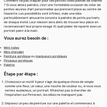
Comment ne pas craquer pour ces petites toiles pleines de charme
? Si vous aimez peindre, c’est une formidable occasion de créer de
petites œuvres d’art personnelles qui prennent place au centre de
l’assiette. Les possibilités sont infinies, mais une idée
particulièrement amusante consiste à peindre de petits portraits
de chaque invité. Leur mission sera alors de trouver leur place en
reconnaissant leur propre visage. Et quel plaisir de repartir avec un
portrait peint à la main.
Vous aurez besoin de :
Mini-toiles
Mini-chevalet
Peinture acrylique
ou
marqueurs acryliques
Pinceaux acryliques
Palette
Étape par étape :
Choisissez un motif. Il peut s’agir de quelque chose de simple
comme une fleur, un cœur, une touche de couleur ou, si vous vous
sentez audacieux, un portrait. N’hésitez pas à chercher de
l’inspiration sur Pinterest, les idées ne manquent pas.
Déposez un peu de peinture sur une palette et commencez à