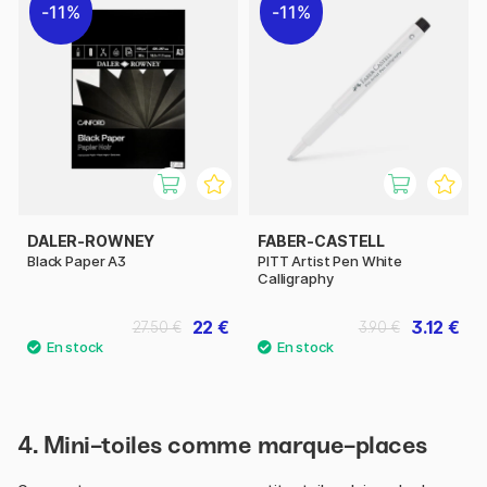
11%
11%
DALER-ROWNEY
FABER-CASTELL
Black Paper A3
PITT Artist Pen White
Calligraphy
22 €
3.12 €
27.50 €
3.90 €
4. Mini-toiles comme marque-places