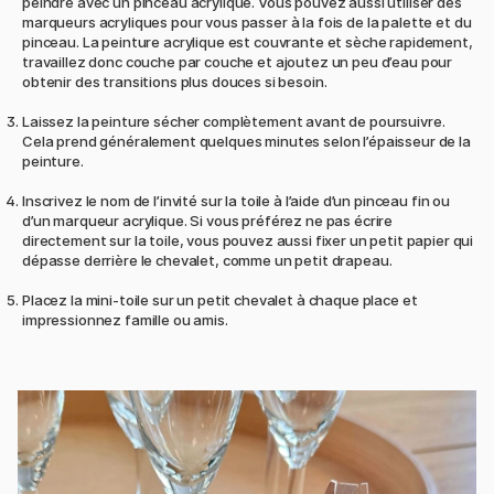
peindre avec un pinceau acrylique. Vous pouvez aussi utiliser des
marqueurs acryliques pour vous passer à la fois de la palette et du
pinceau. La peinture acrylique est couvrante et sèche rapidement,
travaillez donc couche par couche et ajoutez un peu d’eau pour
obtenir des transitions plus douces si besoin.
Laissez la peinture sécher complètement avant de poursuivre.
Cela prend généralement quelques minutes selon l’épaisseur de la
peinture.
Inscrivez le nom de l’invité sur la toile à l’aide d’un pinceau fin ou
d’un marqueur acrylique. Si vous préférez ne pas écrire
directement sur la toile, vous pouvez aussi fixer un petit papier qui
dépasse derrière le chevalet, comme un petit drapeau.
Placez la mini-toile sur un petit chevalet à chaque place et
impressionnez famille ou amis.