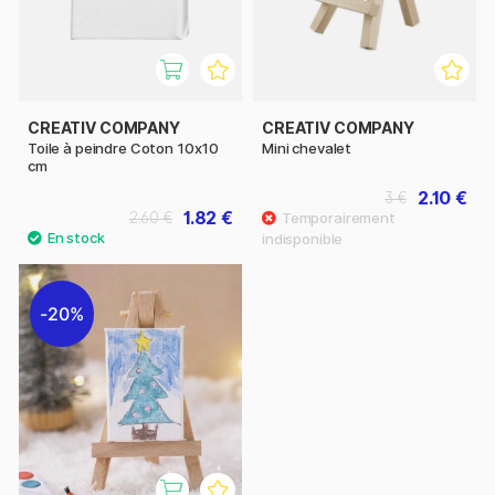
CREATIV COMPANY
CREATIV COMPANY
Toile à peindre Coton 10x10
Mini chevalet
cm
2.10 €
3 €
1.82 €
2.60 €
20%