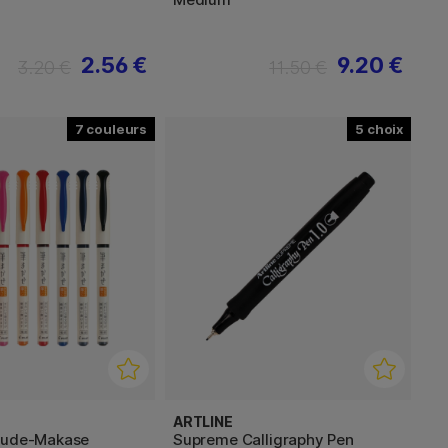
2.56 €
9.20 €
3.20 €
11.50 €
7
5
ARTLINE
Fude-Makase
Supreme Calligraphy Pen