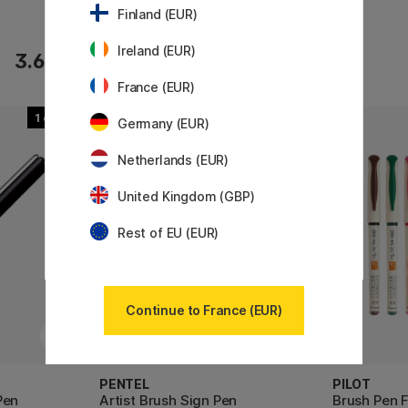
Finland (EUR)
Ireland (EUR)
2.72 €
3.60 €
3.40 €
France (EUR)
1
12
Germany (EUR)
Netherlands (EUR)
United Kingdom (GBP)
Rest of EU (EUR)
Continue to France (EUR)
PENTEL
PILOT
Pen
Artist Brush Sign Pen
Brush Pen 