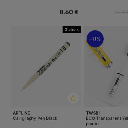
8.60 €
4.40 
3
11%
ARTLINE
TWSBI
Calligraphy Pen Black
ECO Transparent Yel
plume