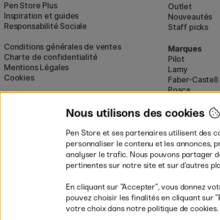
Pen Store Plus
Outlet
Inspiration et guides
Nouveautés
Responsabilité Sociale
Staff picks
Conditions générales de ventes
Marques
Charte de confidentialité
Pilot
Mentions Légales
Lamy
Cookies
Faber-Castell
Posca
Winsor & New
Afficher tout
Nous utilisons des cookies
Pen Store et ses partenaires utilisent des c
personnaliser le contenu et les annonces, p
analyser le trafic. Nous pouvons partager 
pertinentes sur notre site et sur d’autres p
En cliquant sur ”Accepter”, vous donnez vot
pouvez choisir les finalités en cliquant su
Les modes de paiement
votre choix dans notre politique de cookies.