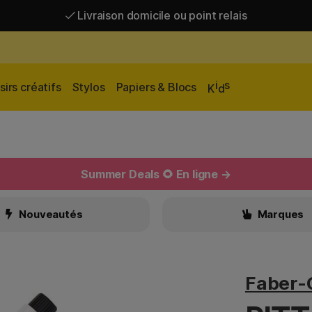
Livraison domicile ou point relais
Livraison gratuite à partir de 95 €*
Livraison domicile ou point relais
i
s
sirs créatifs
Stylos
Papiers & Blocs
K
d
Summer Deals 🌻 En ligne →
Nouveautés
Marques
Faber-