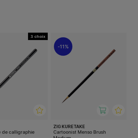
3
11%
ZIG KURETAKE
 de calligraphie
Cartoonist Menso Brush
Medium