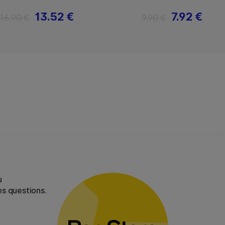
13.52 €
7.92 €
16.90 €
9.90 €
u
es questions.