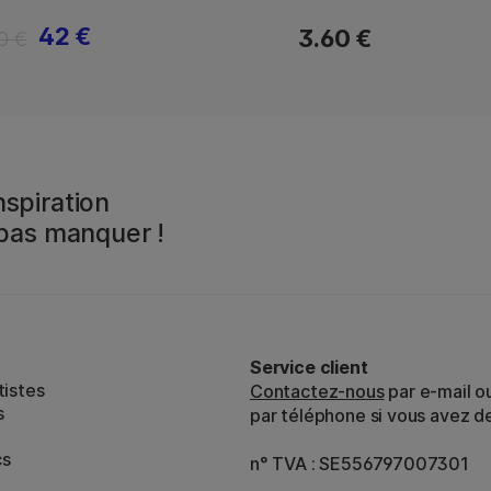
42 €
3.60 €
0 €
spiration
 pas manquer !
Service client
tistes
Contactez-nous
par e-mail o
s
par téléphone si vous avez d
cs
n° TVA : SE556797007301