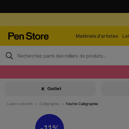
Matériels d'artistes
Loi
Outlet
Loisirs créatifs
Calligraphie
Feutre Calligraphie
11%