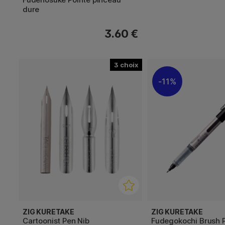
dure
3.60 €
3
11%
ZIG KURETAKE
ZIG KURETAKE
Cartoonist Pen Nib
Fudegokochi Brush 