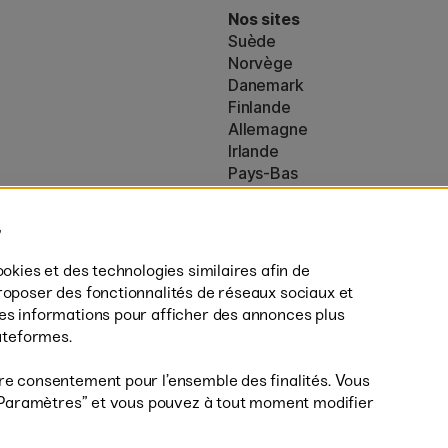
Nos sites
Suède
Norvège
Danemark
Finlande
Allemagne
Irlande
Pays-Bas
Royaume-Uni
ton
UE
es (160)
* Des
conditions de livraison
spécif
ookies et des technologies similaires afin de
s’appliquent aux produits volumine
roposer des fonctionnalités de réseaux sociaux et
des informations pour afficher des annonces plus
lateformes.
re consentement pour l’ensemble des finalités. Vous
r ”Paramètres” et vous pouvez à tout moment modifier
Livrais