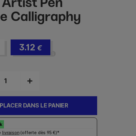
 Artist Pen
e Calligraphy
3.12
€
PLACER DANS LE PANIER
e
livraison
(offerte dès 95 €)*