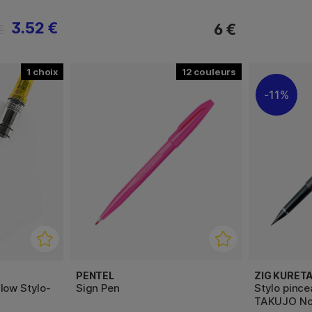
3.52 €
6 €
€
1
12
11%
PENTEL
ZIG KURET
low Stylo-
Sign Pen
Stylo pinc
TAKUJO No