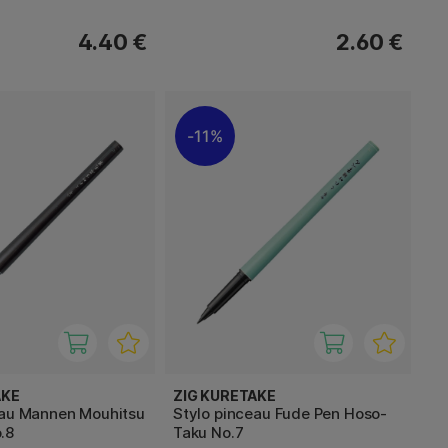
4.40 €
2.60 €
11%
AKE
ZIG KURETAKE
eau Mannen Mouhitsu
Stylo pinceau Fude Pen Hoso-
.8
Taku No.7