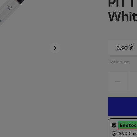
PITT
Whit
3.90
€
TVA incluse
8,90 € d