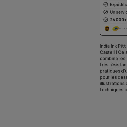
Expéditio
Un servic
26 000+
India Ink Pit
Castell ! Ce 
combine les
très résistan
pratiques d'u
pour les dess
illustrations
techniques c