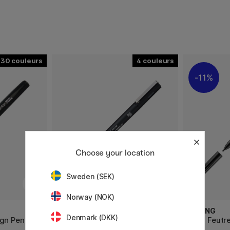
30
4
11%
Choose your location
Sweden (SEK)
Norway (NOK)
UNI
EDDING
Denmark (DKK)
ign Pen
Pin Fine Line Brush Pen
1255 Feutre