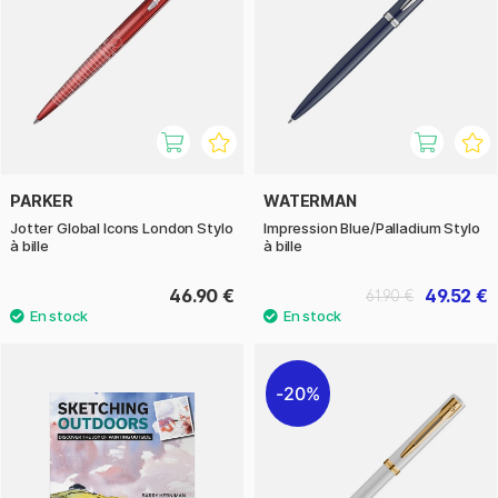
PARKER
WATERMAN
Jotter Global Icons London Stylo
Impression Blue/Palladium Stylo
à bille
à bille
46.90 €
49.52 €
61.90 €
20%