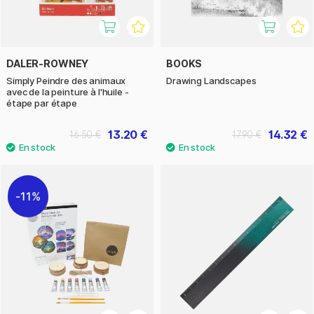
DALER-ROWNEY
BOOKS
Simply Peindre des animaux
Drawing Landscapes
avec de la peinture à l'huile -
étape par étape
13.20 €
14.32 €
16.50 €
17.90 €
11%