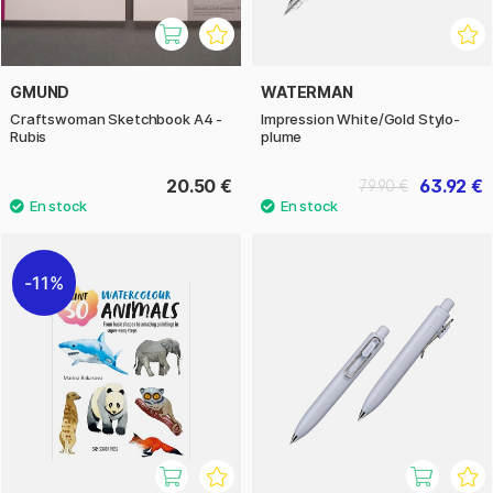
GMUND
WATERMAN
Craftswoman Sketchbook A4 -
Impression White/Gold Stylo-
Rubis
plume
20.50 €
63.92 €
79.90 €
11%