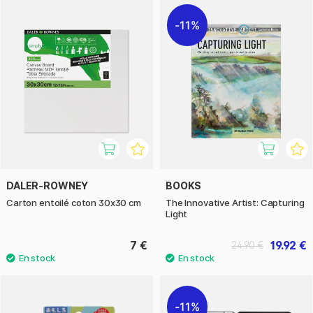
11%
DALER-ROWNEY
BOOKS
Carton entoilé coton 30x30 cm
The Innovative Artist: Capturing
Light
7 €
19.92 €
24.90 €
11%