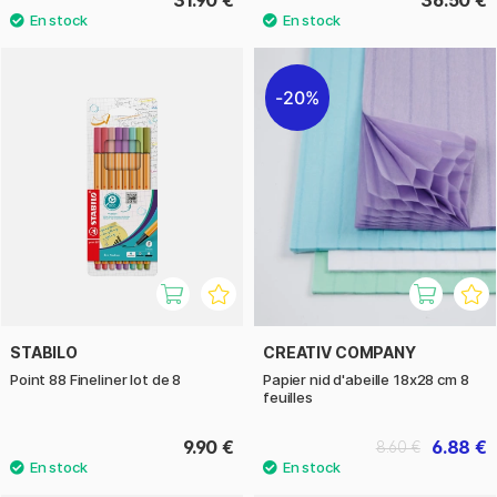
31.90 €
36.50 €
20%
STABILO
CREATIV COMPANY
Point 88 Fineliner lot de 8
Papier nid d'abeille 18x28 cm 8
feuilles
9.90 €
6.88 €
8.60 €