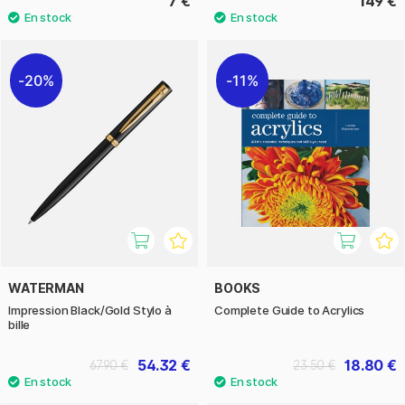
7 €
149 €
20%
11%
WATERMAN
BOOKS
Impression Black/Gold Stylo à
Complete Guide to Acrylics
bille
54.32 €
18.80 €
67.90 €
23.50 €