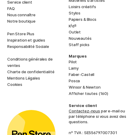
Matériels d'artistes
Service client
Loisirs créatifs
FAQ
Stylos
Nous connaître
Papiers & Blocs
Notre boutique
i
s
K
d
Outlet
Pen Store Plus
Nouveautés
Inspiration et guides
Staff picks
Responsabilité Sociale
Marques
Conditions générales de
Pilot
ventes
Lamy
Charte de confidentialité
Faber-Castell
Mentions Légales
Posca
Cookies
Winsor & Newton
Afficher toutes (160)
Service client
Contactez-nous
par e-mail ou
par téléphone si vous avez des
questions.
n° TVA : SE556797007301