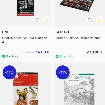
UNI
BLOCKX
Chalk Marker PWE-5M 4-set No
Coffret Bois 72 Pastels Portait
2
14.80 €
230.90 €
18.50 €
11%
11%