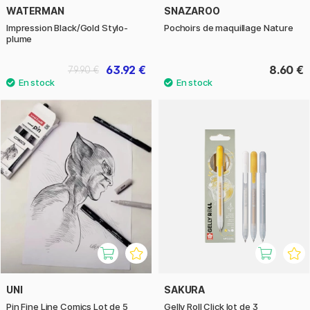
WATERMAN
SNAZAROO
Impression Black/Gold Stylo-
Pochoirs de maquillage Nature
plume
63.92 €
8.60 €
79.90 €
UNI
SAKURA
Pin Fine Line Comics Lot de 5
Gelly Roll Click lot de 3