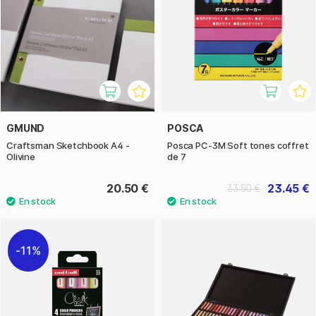
GMUND
POSCA
Craftsman Sketchbook A4 -
Posca PC-3M Soft tones coffret
Olivine
de 7
20.50 €
23.45 €
33.50 €
11%