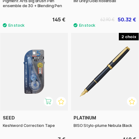
Pigment Arts Big Brush Pen
IM Grey/Gold Rollerball
ensemble de 30 + Blending Pen
145 €
50.32 €
62.90 €
2
SEED
PLATINUM
Keshiword Correction Tape
BISO Stylo-plume Nebula Black