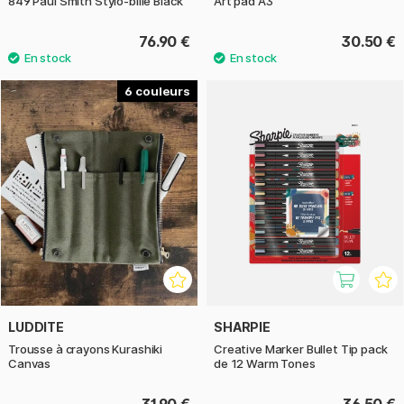
849 Paul Smith Stylo-bille Black
Art pad A3
76.90 €
30.50 €
6
LUDDITE
SHARPIE
Trousse à crayons Kurashiki
Creative Marker Bullet Tip pack
Canvas
de 12 Warm Tones