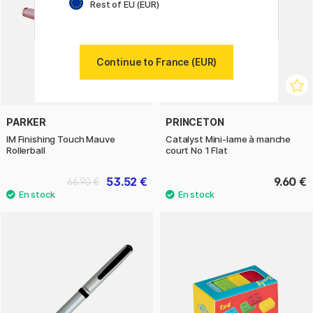
Rest of EU (EUR)
Continue to France (EUR)
PARKER
PRINCETON
IM Finishing Touch Mauve
Catalyst Mini-lame à manche
Rollerball
court No 1 Flat
53.52 €
9.60 €
66.90 €