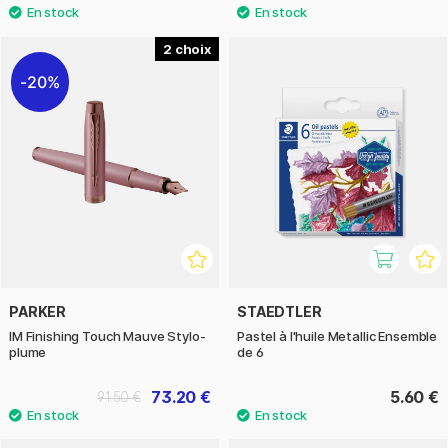
2
20%
PARKER
STAEDTLER
IM Finishing Touch Mauve Stylo-
Pastel à l'huile Metallic Ensemble
plume
de 6
73.20 €
5.60 €
91.50 €