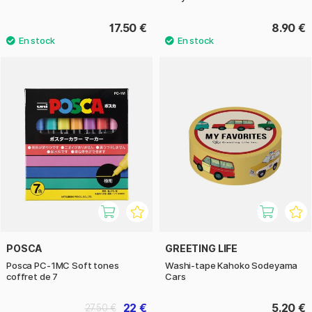
17.50 €
8.90 €
POSCA
GREETING LIFE
Posca PC-1MC Soft tones
Washi-tape Kahoko Sodeyama
coffret de 7
Cars
22 €
5.20 €
27.50 €