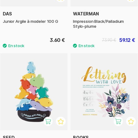
DAS
WATERMAN
Junior Argile à modeler 100 G
Impression Black/Palladium
Stylo-plume
3.60 €
59.12 €
73.90 €
SEED
BOOKS