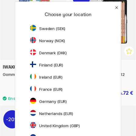
Choose your location
Sweden (SEK)
Norway (NOK)
Denmark (DKK)
Finland (EUR)
IWAKO
CRETACOLOR
Gommes Puzzle Sport
Eagle Ensemble de dessin 12
Ireland (EUR)
pièces
France (EUR)
9.80 €
24.72 €
30.90 €
Germany (EUR)
Netherlands (EUR)
20%
United Kingdom (GBP)