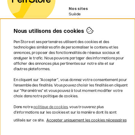
Nos sites
Suède
Norvège
Danemark
Nous utilisons des cookies
Finlande
Allemagne
Irlande
Pen Store et ses partenaires utilisent des cookies et des
Pays-Bas
technologies similaires afin de personnaliser le contenu et les
Royaume-Uni
annonces, proposer des fonctionnalités de réseaux sociaux et
UE
analyser le trafic. Nous pouvons partager des informations pour
afficher des annonces plus pertinentes sur notre site et sur
* Des
conditions de livraison
d’autres plateformes.
spécifiques s’appliquent aux produits
En cliquant sur ”Accepter”, vous donnez votre consentement pour
volumineux.
l’ensemble des finalités. Vous pouvez choisir les finalités en cliquant
sur ”Paramètres” et vous pouvez à tout moment modifier votre
Les modes de paiement
choix dans notre politique de cookies.
Dans notre
politique de cookies
, vous trouverez plus
d’informations sur les cookies et sur la manière dont ils sont
utilisés sur ce site.
Accepter uniquement les cookies nécessaires
Livraison rapide et gratuite à partir de 95 €