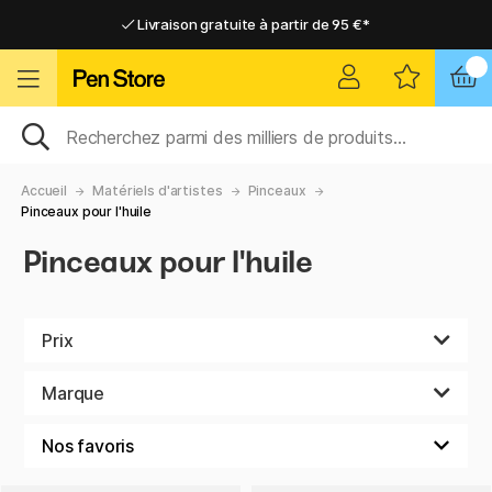
Livraison gratuite à partir de 95 €*
Livraison gratuite à partir de 95 €*
Livraison domicile ou point relais
Livraison domicile ou point relais
Accueil
Matériels d'artistes
Pinceaux
Pinceaux pour l'huile
Pinceaux pour l'huile
Prix
Marque