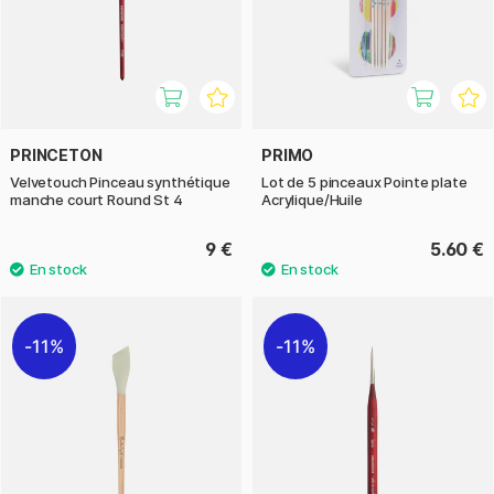
PRINCETON
PRIMO
Velvetouch Pinceau synthétique
Lot de 5 pinceaux Pointe plate
manche court Round St 4
Acrylique/Huile
9 €
5.60 €
11%
11%