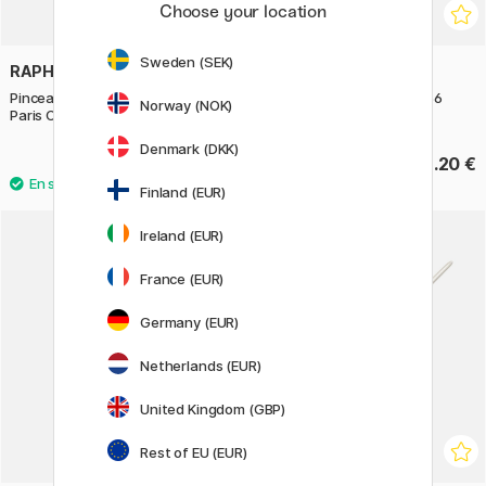
Choose your location
Sweden (SEK)
RAPHAËL
RAPHAËL
Pinceau en soie de porc 356
Pinceau en soie de porc 356
Norway (NOK)
Paris Classics Rond taille 4
Paris Classics Rond taille 2
Denmark (DKK)
10.50 €
8.20 €
Finland (EUR)
Ireland (EUR)
France (EUR)
Germany (EUR)
Netherlands (EUR)
United Kingdom (GBP)
Rest of EU (EUR)