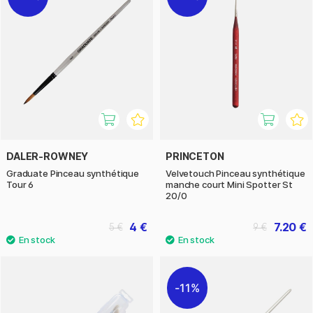
DALER-ROWNEY
PRINCETON
Graduate Pinceau synthétique
Velvetouch Pinceau synthétique
Tour 6
manche court Mini Spotter St
20/0
4 €
7.20 €
5 €
9 €
11%