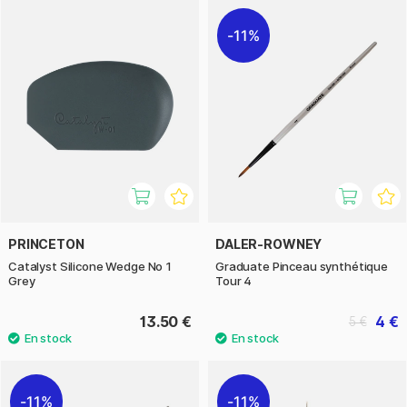
11%
PRINCETON
DALER-ROWNEY
Catalyst Silicone Wedge No 1
Graduate Pinceau synthétique
Grey
Tour 4
13.50 €
4 €
5 €
11%
11%