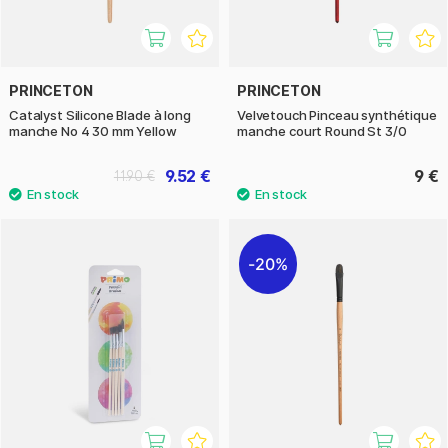
PRINCETON
PRINCETON
Catalyst Silicone Blade à long
Velvetouch Pinceau synthétique
manche No 4 30 mm Yellow
manche court Round St 3/0
9.52 €
9 €
11.90 €
20%