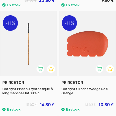
23.60 €
9.60 €
29.50 €
11%
11%
PRINCETON
PRINCETON
Catalyst Pinceau synthétique à
Catalyst Silicone Wedge No 5
long manche Flat size 6
Orange
14.80 €
10.80 €
18.50 €
13.50 €