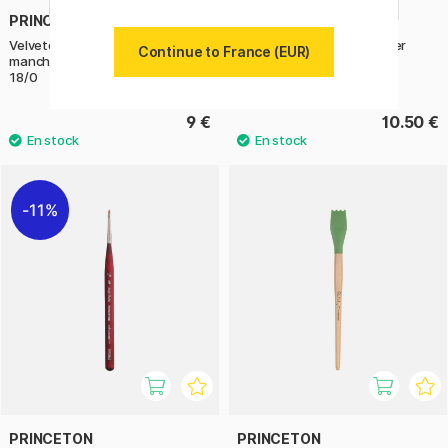
PRINCETON
KUM
Velvetouch Pinceau synthétique
Pinceau Memory Point Liner
Continue to France (EUR)
manche court Short Liner St
Taille 2
18/0
9 €
10.50 €
11%
PRINCETON
PRINCETON