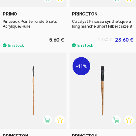
PRIMO
PRINCETON
Pinceaux Pointe ronde 5 sets
Catalyst Pinceau synthétique à
Acrylique/Huile
long manche Short Filbert size 8
5.60 €
23.60 €
29.50 €
11%
PRINCETON
PRINCETON