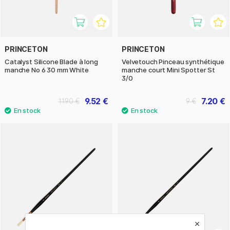
PRINCETON
PRINCETON
Catalyst Silicone Blade à long
Velvetouch Pinceau synthétique
manche No 6 30 mm White
manche court Mini Spotter St
3/0
9.52 €
7.20 €
11.90 €
9 €