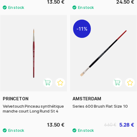
13.50 €
24.50 €
11%
PRINCETON
AMSTERDAM
Velvetouch Pinceau synthétique
Series 600 Brush Flat Size 10
manche court Long Rund St 4
13.50 €
5.28 €
6.60 €