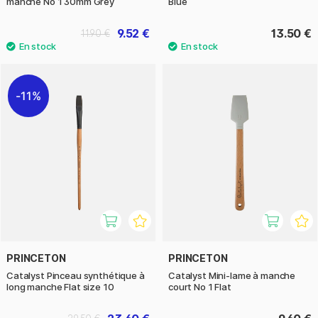
manche No 1 30mm Grey
Blue
9.52 €
13.50 €
11.90 €
11%
PRINCETON
PRINCETON
Catalyst Pinceau synthétique à
Catalyst Mini-lame à manche
long manche Flat size 10
court No 1 Flat