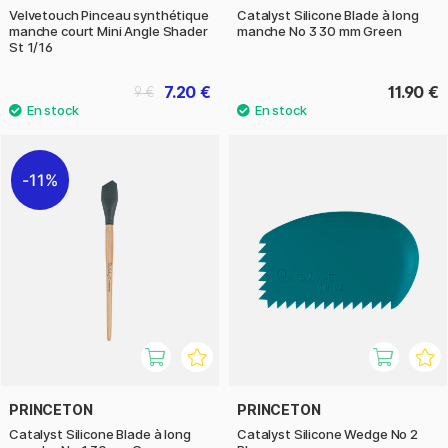
Velvetouch Pinceau synthétique
Catalyst Silicone Blade à long
manche court Mini Angle Shader
manche No 3 30 mm Green
St 1/16
7.20 €
11.90 €
9 €
11%
PRINCETON
PRINCETON
Catalyst Silicone Blade à long
Catalyst Silicone Wedge No 2