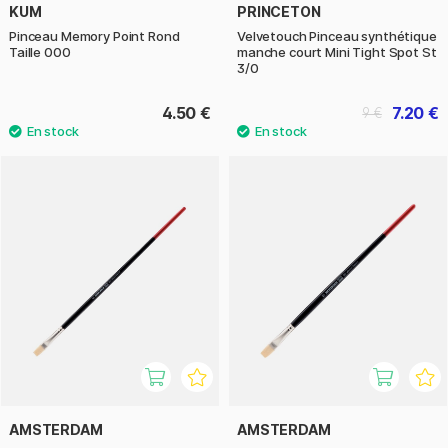
KUM
PRINCETON
Pinceau Memory Point Rond
Velvetouch Pinceau synthétique
Taille 000
manche court Mini Tight Spot St
3/0
4.50 €
7.20 €
9 €
AMSTERDAM
AMSTERDAM